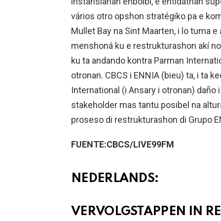
instansianan enbolbí, e entidatnan sup
vários otro opshon stratégiko pa e kom
Mullet Bay na Sint Maarten, i lo tuma 
menshoná ku e restrukturashon akí n
ku ta andando kontra Parman Internation
otronan. CBCS i ENNIA (bieu) ta, i ta 
International (i Ansary i otronan) daño 
stakeholder mas tantu posibel na altu
proseso di restrukturashon di Grupo 
FUENTE:CBCS/LIVE99FM
NEDERLANDS:
VERVOLGSTAPPEN IN RE