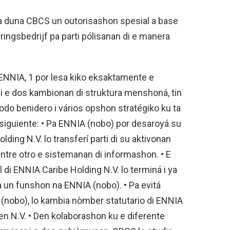
a duna CBCS un outorisashon spesial a base
ingsbedrijf pa parti pólisanan di e manera
ENNIA, 1 por lesa kiko eksaktamente e
di e dos kambionan di struktura menshoná, tin
do benidero i vários opshon stratégiko ku ta
o siguiente: • Pa ENNIA (nobo) por desaroyá su
ding N.V. lo transferí parti di su aktivonan
tre otro e sistemanan di informashon. • E
 di ENNIA Caribe Holding N.V. lo terminá i ya
pa un funshon na ENNIA (nobo). • Pa evitá
(nobo), lo kambia nòmber statutario di ENNIA
en N.V. • Den kolaborashon ku e diferente