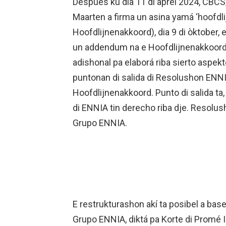
Despues ku dia 11 di aprel 2024, CBCS,
Maarten a firma un asina yamá ‘hoofd
Hoofdlijnenakkoord), dia 9 di òktober,
un addendum na e Hoofdlijnenakkoord
adishonal pa elaborá riba sierto aspek
puntonan di salida di Resolushon ENNI
Hoofdlijnenakkoord. Punto di salida ta,
di ENNIA tin derecho riba dje. Resolu
Grupo ENNIA.
E restrukturashon akí ta posibel a base
Grupo ENNIA, diktá pa Korte di Promé In