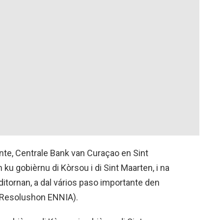
te, Centrale Bank van Curaçao en Sint
u gobièrnu di Kòrsou i di Sint Maarten, i na
itornan, a dal vários paso importante den
(Resolushon ENNIA).