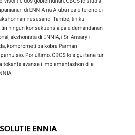
ervisor i e dos gobièrnunan, CBCS lo studia
panianan di ENNIA na Aruba i pa e tereno di
e akshonnan nesesario. Tambe, tin ku
o tin ningun konsekuensia pa e demandanan
al, akshonista di ENNIA, i Sr. Ansary i
keda, komprometí pa kobra Parman
i perhuisio. Por último, CBCS lo sigui tene tur
ra tokante avanse i implementashon di e
ENNIA.
SOLUTIE ENNIA