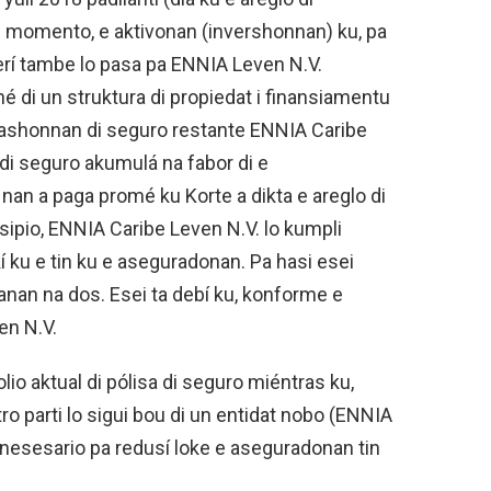
 momento, e aktivonan (invershonnan) ku, pa
ferí tambe lo pasa pa ENNIA Leven N.V.
 di un struktura di propiedat i finansiamentu
igashonnan di seguro restante ENNIA Caribe
di seguro akumulá na fabor di e
an a paga promé ku Korte a dikta e areglo di
nsipio, ENNIA Caribe Leven N.V. lo kumpli
ku e tin ku e aseguradonan. Pa hasi esei
isanan na dos. Esei ta debí ku, konforme e
en N.V.
olio aktual di pólisa di seguro miéntras ku,
tro parti lo sigui bou di un entidat nobo (ENNIA
a nesesario pa redusí loke e aseguradonan tin