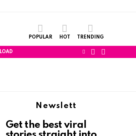
POPULAR
HOT
TRENDING
SEARCH
LOGIN
FOLLOW
LOAD
US
Newslett
Get the best viral
stories straight into