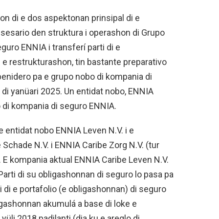
hon di e dos aspektonan prinsipal di e
esesario den struktura i operashon di Grupo
guro ENNIA i transferí parti di e
e restrukturashon, tin bastante preparativo
enidero pa e grupo nobo di kompania di
di yanüari 2025. Un entidat nobo, ENNIA
o di kompania di seguro ENNIA.
 e entidat nobo ENNIA Leven N.V. i e
chade N.V. i ENNIA Caribe Zorg N.V. (tur
). E kompania aktual ENNIA Caribe Leven N.V.
Parti di su obligashonnan di seguro lo pasa pa
 di e portafolio (e obligashonnan) di seguro
bligashonnan akumulá a base di loke e
üli 2018 padilanti (dia ku e areglo di