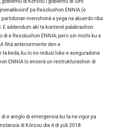
 gobièrnu di Kòrsou i gobièrnu di Sint
lijnenakkoord’ pa Resolushon ENNIA (e
 e partidonan menshoná a yega na akuerdo riba
. E addendum akí ta kontené palabrashon
to di e Resolushon ENNIA, pero sin mishi ku e
A fihá anteriormente den e
 i ta keda, ku lo no redusí loke e aseguradona
shon ENNIA lo enserá un restrukturashon di
 di e areglo di emergensia ku ta na vigor pa
stansia di Kòrsou dia 4 di yüli 2018.