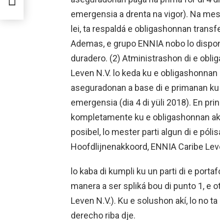
emergensia a drenta na vigor). Na mes
lei, ta respaldá e obligashonnan trans
Ademas, e grupo ENNIA nobo lo disponé
duradero. (2) Atministrashon di e obl
Leven N.V. lo keda ku e obligashonnan 
aseguradonan a base di e primanan ku n
emergensia (dia 4 di yüli 2018). En pri
kompletamente ku e obligashonnan akí 
posibel, lo mester parti algun di e pól
Hoofdlijnenakkoord, ENNIA Caribe Lev
lo kaba di kumpli ku un parti di e portaf
manera a ser spliká bou di punto 1, e o
Leven N.V.). Ku e solushon akí, lo no t
derecho riba dje.