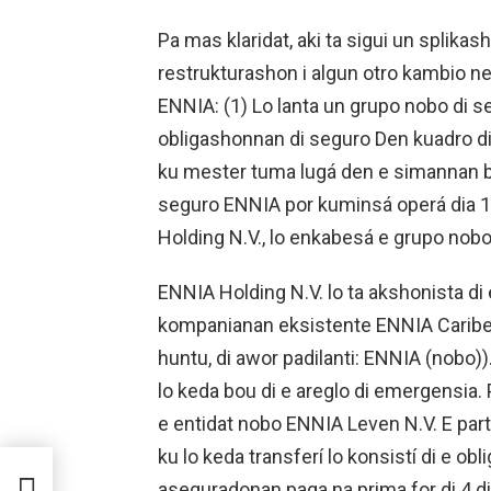
Pa mas klaridat, aki ta sigui un splikas
restrukturashon i algun otro kambio n
ENNIA: (1) Lo lanta un grupo nobo di se
obligashonnan di seguro Den kuadro di 
ku mester tuma lugá den e simannan b
seguro ENNIA por kuminsá operá dia 1 
Holding N.V., lo enkabesá e grupo nob
ENNIA Holding N.V. lo ta akshonista di
kompanianan eksistente ENNIA Caribe S
huntu, di awor padilanti: ENNIA (nobo)
lo keda bou di e areglo di emergensia. 
e entidat nobo ENNIA Leven N.V. E parti
ku lo keda transferí lo konsistí di e o
aseguradonan paga na prima for di 4 di y