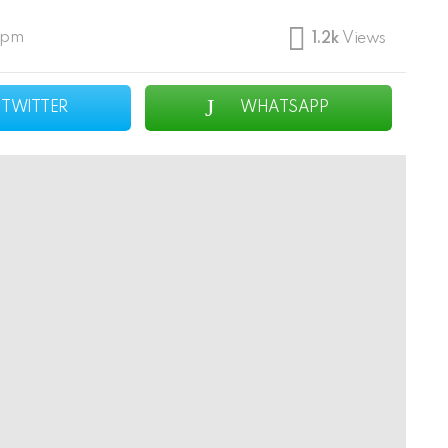
 pm
1.2k
Views
TWITTER
WHATSAPP