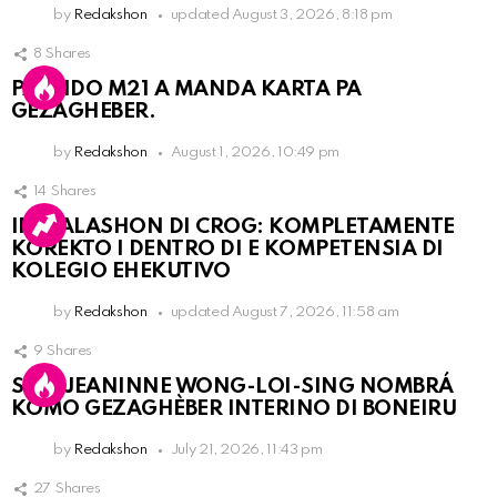
by
Redakshon
updated
August 3, 2026, 8:18 pm
8
Shares
PARTIDO M21 A MANDA KARTA PA
GEZAGHEBER.
by
Redakshon
August 1, 2026, 10:49 pm
14
Shares
INSTALASHON DI CROG: KOMPLETAMENTE
KOREKTO I DENTRO DI E KOMPETENSIA DI
KOLEGIO EHEKUTIVO
by
Redakshon
updated
August 7, 2026, 11:58 am
9
Shares
SRA. JEANINNE WONG-LOI-SING NOMBRÁ
KOMO GEZAGHÈBER INTERINO DI BONEIRU
by
Redakshon
July 21, 2026, 11:43 pm
27
Shares