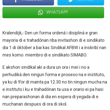
WHATSAPP
Kralendijk,- Den un forma ordená i disipliná e gran
mayoria di e trahadónan riba invitashon di e sindikato
dia 1 di òktober a bai kas Sindikal AFBW i a inskribí nan
mes komo miembro di e sindikato SIMABO.
E akshon sindikal aki a dura un ora i mei i no a
perhudiká den ningun forma e proseso na e instituto,
ya ku di 9’or di mainta pa 12.30 no tin ningun mucha na
e instituto i ku e trahadónan ta usa e orario ei pa hasi
nan preparashonan di dia en espera di yegada di e
muchanan despues di ora di skol.