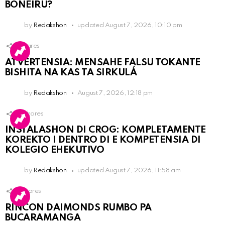
BONEIRU?
by
Redakshon
updated
August 7, 2026, 10:10 pm
1
Shares
ATVERTENSIA: MENSAHE FALSU TOKANTE
BISHITA NA KAS TA SIRKULÁ
by
Redakshon
August 7, 2026, 12:18 pm
14
Shares
INSTALASHON DI CROG: KOMPLETAMENTE
KOREKTO I DENTRO DI E KOMPETENSIA DI
KOLEGIO EHEKUTIVO
by
Redakshon
updated
August 7, 2026, 11:58 am
3
Shares
RINCON DAIMONDS RUMBO PA
BUCARAMANGA