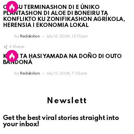
OLB SU TERMINASHON DI E ÚNIKO
PLANTASHON DI ALOE DI BONEIRU TA
KONFLIKTO KU ZONIFIKASHON AGRÍKOLA,
HERENSIA I EKONOMIA LOKAL
by
Redakshon
July 16, 2026, 12:15 pm
4
Shares
KPCN TA HASI YAMADA NA DOÑO DI OUTO
BANDONÁ
by
Redakshon
July 15, 2026, 7:55 pm
Newslett
Get the best viral stories straight into
your inbox!