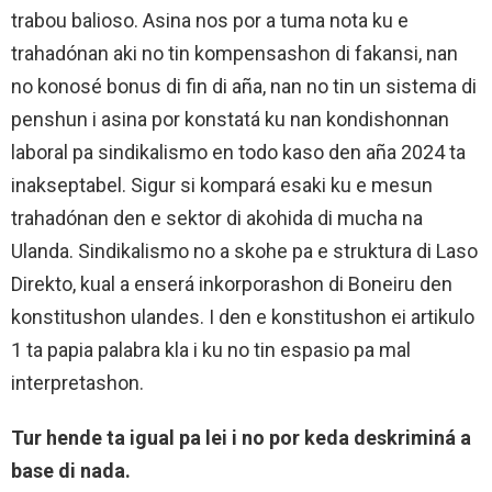
trabou balioso. Asina nos por a tuma nota ku e
trahadónan aki no tin kompensashon di fakansi, nan
no konosé bonus di fin di aña, nan no tin un sistema di
penshun i asina por konstatá ku nan kondishonnan
laboral pa sindikalismo en todo kaso den aña 2024 ta
inakseptabel. Sigur si kompará esaki ku e mesun
trahadónan den e sektor di akohida di mucha na
Ulanda. Sindikalismo no a skohe pa e struktura di Laso
Direkto, kual a enserá inkorporashon di Boneiru den
konstitushon ulandes. I den e konstitushon ei artikulo
1 ta papia palabra kla i ku no tin espasio pa mal
interpretashon.
Tur hende ta igual pa lei i no por keda deskriminá a
base di nada.