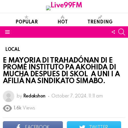
POPULAR
HOT
TRENDING
S
FOLL
Menu
US
LOCAL
E MAYORIA DI TRAHADÓNAN DI E
PROMÉ INSTITUTO PA AKOHIDA DI
MUCHA DESPUES DI SKOL A UNI I A
AFILIÁ NA SINDIKATO SIMABO.
by
Redakshon
October 7, 2024, 11:11 am
1.6k
Views
FACEBOOK
TWITTER