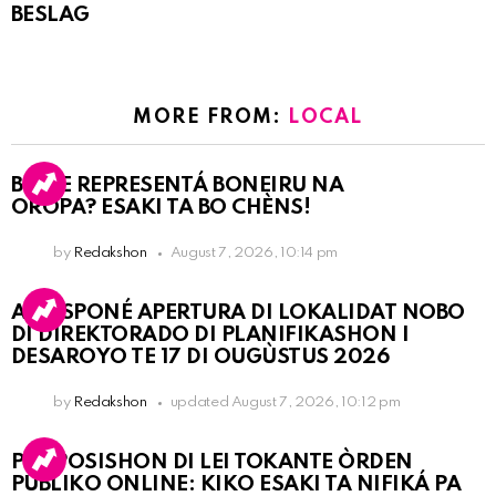
BESLAG
MORE FROM:
LOCAL
BO KE REPRESENTÁ BONEIRU NA
OROPA? ESAKI TA BO CHÈNS!
by
Redakshon
August 7, 2026, 10:14 pm
A POSPONÉ APERTURA DI LOKALIDAT NOBO
DI DIREKTORADO DI PLANIFIKASHON I
DESAROYO TE 17 DI OUGÙSTUS 2026
by
Redakshon
updated
August 7, 2026, 10:12 pm
PROPOSISHON DI LEI TOKANTE ÒRDEN
PÚBLIKO ONLINE: KIKO ESAKI TA NIFIKÁ PA