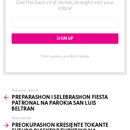
Get the best viral stories straight into your
inbox!
Email
address:
Don't worry, we don't spam
Previous article
See
PREPARASHON I SELEBRASHON FIESTA
more
PATRONAL NA PAROKIA SAN LUIS
BELTRAN
Next article
PREOKUPASHON KRESIENTE TOKANTE