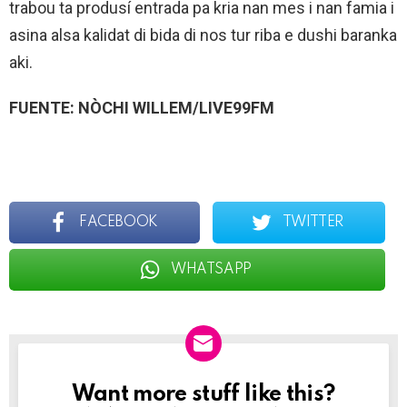
trabou ta produsí entrada pa kria nan mes i nan famia i
asina alsa kalidat di bida di nos tur riba e dushi baranka
aki.
FUENTE: NÒCHI WILLEM/LIVE99FM
FACEBOOK
TWITTER
WHATSAPP
Want more stuff like this?
NEWSLETTER