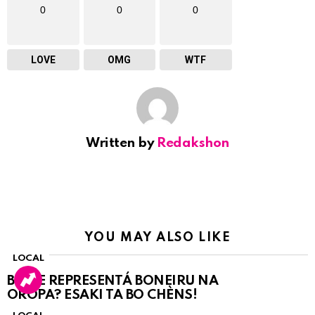
0
0
0
LOVE
OMG
WTF
Written by
Redakshon
YOU MAY ALSO LIKE
LOCAL
BO KE REPRESENTÁ BONEIRU NA
OROPA? ESAKI TA BO CHÈNS!