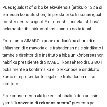
Pues igualdat òf si bo ke ekivalensia (artikulo 132 a di
e mesun konstitushon) te preskribi ku kasonan igual
mester ser tratá igual. E diferensha por eksistí basá
solamente riba sirkumstansianan ku no ta igual.
Entre tantu SIMABO a pone mediadó na altura di e
afiliashon di e mayoria di e trahadónan na e sindikato i
tambe e direktor di e instituto a hiba un kònbersashon
habrí ku presidente di SIMABO i konsehero di USIBO i
bokalmente a konfirmá ku e lo rekonosé e sindikato
komo e representante legal di e trahadónan na su
instituto.
E rekonosementu aki lo keda ofishalisá den un asina
yamá “
konvenio di rekonosimentu”
presentá pa