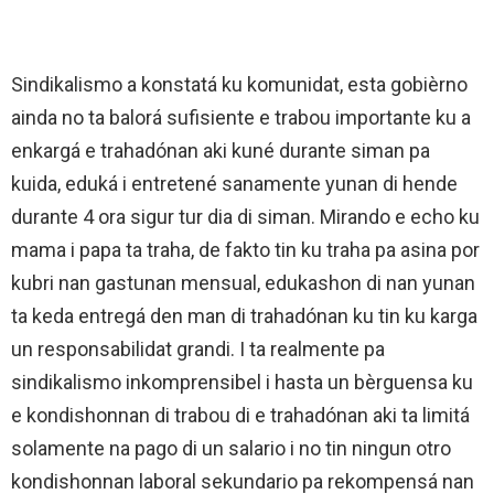
Sindikalismo a konstatá ku komunidat, esta gobièrno
ainda no ta balorá sufisiente e trabou importante ku a
enkargá e trahadónan aki kuné durante siman pa
kuida, eduká i entretené sanamente yunan di hende
durante 4 ora sigur tur dia di siman. Mirando e echo ku
mama i papa ta traha, de fakto tin ku traha pa asina por
kubri nan gastunan mensual, edukashon di nan yunan
ta keda entregá den man di trahadónan ku tin ku karga
un responsabilidat grandi. I ta realmente pa
sindikalismo inkomprensibel i hasta un bèrguensa ku
e kondishonnan di trabou di e trahadónan aki ta limitá
solamente na pago di un salario i no tin ningun otro
kondishonnan laboral sekundario pa rekompensá nan