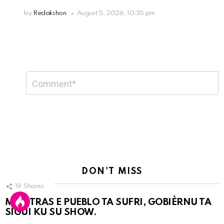
by
Redakshon
August 5, 2026, 10:35 pm
Leave
Comment
*
a
Reply
DON'T MISS
19
Shares
MIENTRAS E PUEBLO TA SUFRI, GOBIÈRNU TA
SIGUI KU SU SHOW.