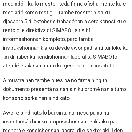
mediadó i ku lo mester keda firmá ofishalmente ku e
mediadó komo testigu. Tambe mester bisa ku
djasabra 5 di òktober e trahadónan a sera konosí ku e
resto di e direktiva di SIMABO i a risibí
informashonnan kompleto, pero tambe
instrukshonnan kla ku desde awor padilanti tur loke ku
tin di haber ku kondishonnan laboral ta SIMABO lo
atendé esakinan huntu ku gerensia di e instituto.
A mustra nan tambe pues pa no firma ningun
dokumento presentá na nan sin ku promé nan a tuma
konseho serka nan sindikato.
Awor e sindikato lo bai sinta na mesa pa asina
inventarisá i bini ku proposishonnan realístiko pa
mehorá e kondishonnan laboral di e sektor aki. I den