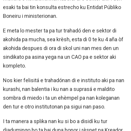
esaki ta bai tin konsulta estrecho ku Entidat Públiko
Boneiru i ministerionan.
E meta lo mester ta pa tur trahadó den e sektor di
akohida pa mucha, sea krèsh, esta di 0 te ku 4 aña òf
akohida despues di ora di skol uni nan mes den un
sindikato pa asina yega na un CAO pa e sektor aki
kompleto.
Nos kier felisitá e trahadónan di e instituto aki pa nan
kurashi, nan balentia i ku nan a suprasá e maldito
sombra di miedo i ta un ehèmpel pa nan koleganan
den tur e otro institutonan pa sigui nan paso.
I ta manera a splika nan ku si bo a disidí ku tur
djadumingo bo ta bai duna honor i rèspet na Kreador,