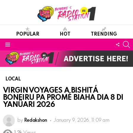
POPULAR
HOT
TRENDING
S
FOLL
Menu
US
LOCAL
VIRGIN VOYAGES A BISHITÁ
BONEIRU PA PROMÉ BIAHA DIA 8 DI
YANÜARI 2026
by
Redakshon
January 9, 2026, 11:09 am