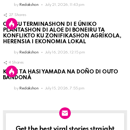
by
Redakshon
July 21, 2026, 11:43 pm
27
Shares
OLB SU TERMINASHON DI E ÚNIKO
PLANTASHON DI ALOE DI BONEIRU TA
KONFLIKTO KU ZONIFIKASHON AGRÍKOLA,
HERENSIA I EKONOMIA LOKAL
by
Redakshon
July 16, 2026, 12:15 pm
4
Shares
KPCN TA HASI YAMADA NA DOÑO DI OUTO
BANDONÁ
by
Redakshon
July 15, 2026, 7:55 pm
Get the best viral stories straight