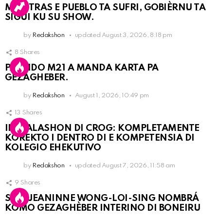
MIENTRAS E PUEBLO TA SUFRI, GOBIÈRNU TA
SIGUI KU SU SHOW.
by
Redakshon
updated
August 3, 2026, 8:18 pm
8
Shares
PARTIDO M21 A MANDA KARTA PA
GEZAGHEBER.
by
Redakshon
August 1, 2026, 10:49 pm
13
Shares
INSTALASHON DI CROG: KOMPLETAMENTE
KOREKTO I DENTRO DI E KOMPETENSIA DI
KOLEGIO EHEKUTIVO
by
Redakshon
updated
August 7, 2026, 11:58 am
9
Shares
SRA. JEANINNE WONG-LOI-SING NOMBRÁ
KOMO GEZAGHÈBER INTERINO DI BONEIRU