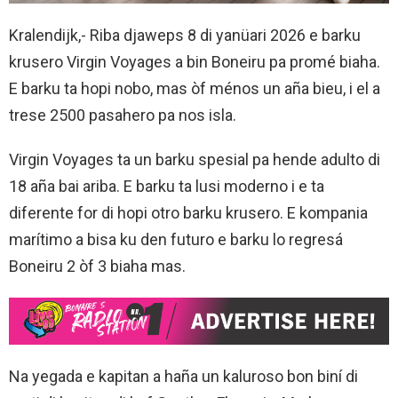
Kralendijk,- Riba djaweps 8 di yanüari 2026 e barku
krusero Virgin Voyages a bin Boneiru pa promé biaha.
E barku ta hopi nobo, mas òf ménos un aña bieu, i el a
trese 2500 pasahero pa nos isla.
Virgin Voyages ta un barku spesial pa hende adulto di
18 aña bai ariba. E barku ta lusi moderno i e ta
diferente for di hopi otro barku krusero. E kompania
marítimo a bisa ku den futuro e barku lo regresá
Boneiru 2 òf 3 biaha mas.
Na yegada e kapitan a haña un kaluroso bon biní di