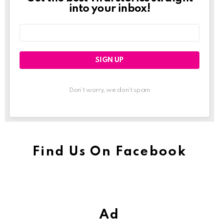
Newslett
into your inbox!
Email
address:
Don't worry, we don't spam
Find Us On Facebook
Ad