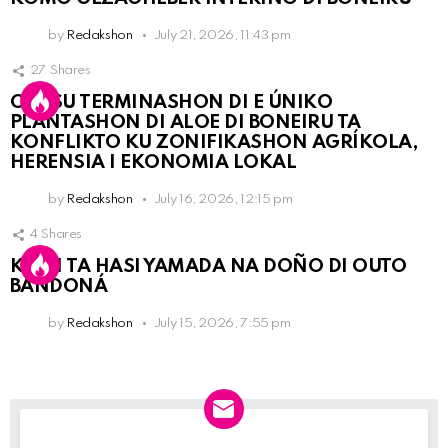
by
Redakshon
July 21, 2026, 11:43 pm
27
Shares
OLB SU TERMINASHON DI E ÚNIKO
PLANTASHON DI ALOE DI BONEIRU TA
KONFLIKTO KU ZONIFIKASHON AGRÍKOLA,
HERENSIA I EKONOMIA LOKAL
by
Redakshon
July 16, 2026, 12:15 pm
4
Shares
KPCN TA HASI YAMADA NA DOÑO DI OUTO
BANDONÁ
by
Redakshon
July 15, 2026, 7:55 pm