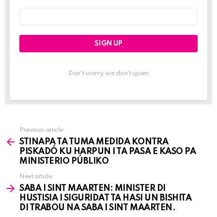
Email
address:
Don't worry, we don't spam
Previous article
See
STINAPA TA TUMA MEDIDA KONTRA
more
PISKADÓ KU HARPUN I TA PASA E KASO PA
MINISTERIO PÚBLIKO
Next article
SABA I SINT MAARTEN: MINISTER DI
HUSTISIA I SIGURIDAT TA HASI UN BISHITA
DI TRABOU NA SABA I SINT MAARTEN.