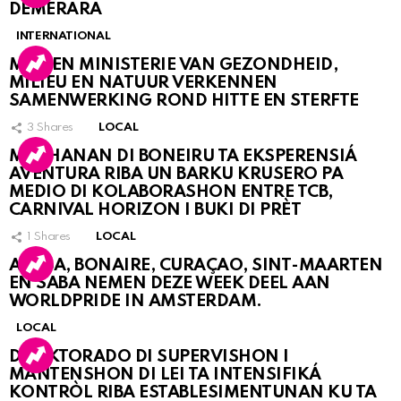
DEMERARA
INTERNATIONAL
MDC EN MINISTERIE VAN GEZONDHEID,
MILIEU EN NATUUR VERKENNEN
SAMENWERKING ROND HITTE EN STERFTE
3
Shares
LOCAL
MUCHANAN DI BONEIRU TA EKSPERENSIÁ
AVENTURA RIBA UN BARKU KRUSERO PA
MEDIO DI KOLABORASHON ENTRE TCB,
CARNIVAL HORIZON I BUKI DI PRÈT
1
Shares
LOCAL
ARUBA, BONAIRE, CURAÇAO, SINT-MAARTEN
EN SABA NEMEN DEZE WEEK DEEL AAN
WORLDPRIDE IN AMSTERDAM.
LOCAL
DIREKTORADO DI SUPERVISHON I
MANTENSHON DI LEI TA INTENSIFIKÁ
KONTRÒL RIBA ESTABLESIMENTUNAN KU TA