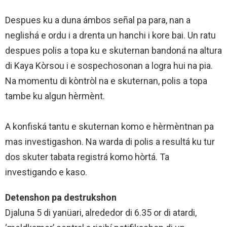
Despues ku a duna ámbos señal pa para, nan a
neglishá e ordu i a drenta un hanchi i kore bai. Un ratu
despues polis a topa ku e skuternan bandoná na altura
di Kaya Kòrsou i e sospechosonan a logra hui na pia.
Na momentu di kòntròl na e skuternan, polis a topa
tambe ku algun hèrmènt.
A konfiská tantu e skuternan komo e hèrmèntnan pa
mas investigashon. Na warda di polis a resultá ku tur
dos skuter tabata registrá komo hòrtá. Ta
investigando e kaso.
Detenshon pa destrukshon
Djaluna 5 di yanüari, alrededor di 6.35 or di atardi,