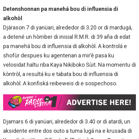
Detenshonnan pa manehá bou di influensia di
alkohòl
Djárason 7 di yanüari, alrededor di 3.20 or di mardugá,
a detené un hòmber di inisial R.M.R. di 39 aña di edat
pa manehá bou di influensia di alkohòl. A kontrolá e
shofùr despues ku agentenan a mir’é pasa ku
velosidat haltu riba Kaya Nikiboko Sùit. Na momentu di
kòntròl, a resultá ku e tabata bou di influensia di
alkohòl. A konfiská reibeweis di e sospechoso.
Djamars 6 di yanüari, alrededor di 3.40 or di atardi, un
aksidente entre dos outo a tuma lugá na e krusada di