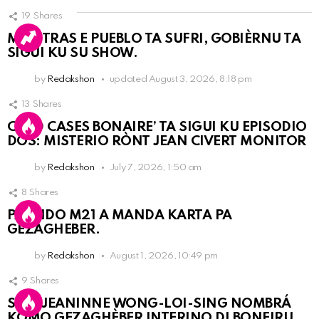
19
Shares
MIENTRAS E PUEBLO TA SUFRI, GOBIÈRNU TA
SIGUI KU SU SHOW.
by
Redakshon
updated
August 3, 2026, 8:18 pm
13
Shares
COLD CASES BONAIRE’ TA SIGUI KU EPISODIO
DOS: MISTERIO RÒNT JEAN CIVERT MONITOR
by
Redakshon
July 7, 2026, 1:50 am
8
Shares
PARTIDO M21 A MANDA KARTA PA
GEZAGHEBER.
by
Redakshon
August 1, 2026, 10:49 pm
9
Shares
SRA. JEANINNE WONG-LOI-SING NOMBRÁ
KOMO GEZAGHÈBER INTERINO DI BONEIRU