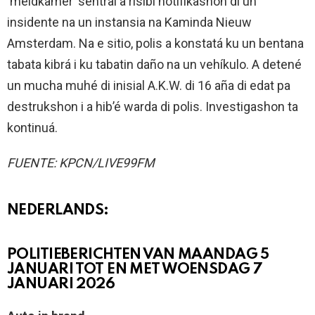
‘meldkamer’ sentral a risibí notifikashon di un
insidente na un instansia na Kaminda Nieuw
Amsterdam. Na e sitio, polis a konstatá ku un bentana
tabata kibrá i ku tabatin daño na un vehíkulo. A detené
un mucha muhé di inisial A.K.W. di 16 aña di edat pa
destrukshon i a hib’é warda di polis. Investigashon ta
kontinuá.
FUENTE: KPCN/LIVE99FM
NEDERLANDS:
POLITIEBERICHTEN VAN MAANDAG 5
JANUARI TOT EN MET WOENSDAG 7
JANUARI 2026