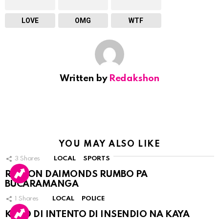
LOVE
OMG
WTF
Written by
Redakshon
YOU MAY ALSO LIKE
3
Shares
LOCAL
SPORTS
RINCON DAIMONDS RUMBO PA
BUCARAMANGA
1
Shares
LOCAL
POLICE
KASO DI INTENTO DI INSENDIO NA KAYA