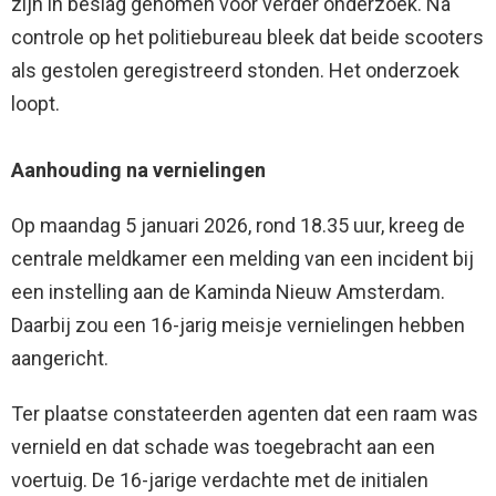
zijn in beslag genomen voor verder onderzoek. Na
controle op het politiebureau bleek dat beide scooters
als gestolen geregistreerd stonden. Het onderzoek
loopt.
Aanhouding na vernielingen
Op maandag 5 januari 2026, rond 18.35 uur, kreeg de
centrale meldkamer een melding van een incident bij
een instelling aan de Kaminda Nieuw Amsterdam.
Daarbij zou een 16-jarig meisje vernielingen hebben
aangericht.
Ter plaatse constateerden agenten dat een raam was
vernield en dat schade was toegebracht aan een
voertuig. De 16-jarige verdachte met de initialen