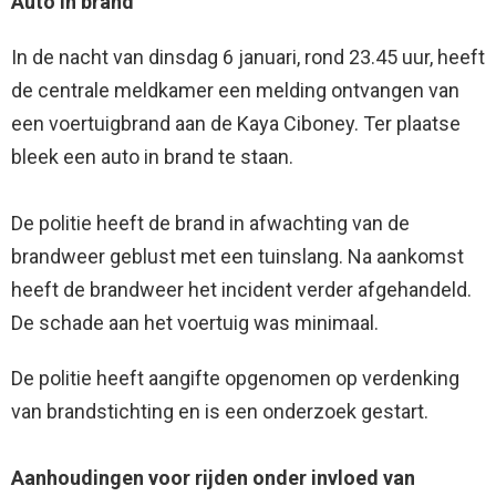
Auto in brand
In de nacht van dinsdag 6 januari, rond 23.45 uur, heeft
de centrale meldkamer een melding ontvangen van
een voertuigbrand aan de Kaya Ciboney. Ter plaatse
bleek een auto in brand te staan.
De politie heeft de brand in afwachting van de
brandweer geblust met een tuinslang. Na aankomst
heeft de brandweer het incident verder afgehandeld.
De schade aan het voertuig was minimaal.
De politie heeft aangifte opgenomen op verdenking
van brandstichting en is een onderzoek gestart.
Aanhoudingen voor rijden onder invloed van