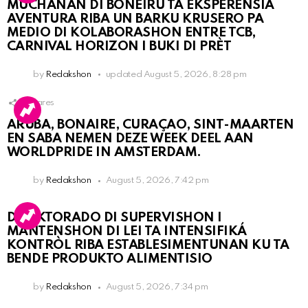
MUCHANAN DI BONEIRU TA EKSPERENSIÁ
AVENTURA RIBA UN BARKU KRUSERO PA
MEDIO DI KOLABORASHON ENTRE TCB,
CARNIVAL HORIZON I BUKI DI PRÈT
by
Redakshon
updated
August 5, 2026, 8:28 pm
1
Shares
ARUBA, BONAIRE, CURAÇAO, SINT-MAARTEN
EN SABA NEMEN DEZE WEEK DEEL AAN
WORLDPRIDE IN AMSTERDAM.
by
Redakshon
August 5, 2026, 7:42 pm
DIREKTORADO DI SUPERVISHON I
MANTENSHON DI LEI TA INTENSIFIKÁ
KONTRÒL RIBA ESTABLESIMENTUNAN KU TA
BENDE PRODUKTO ALIMENTISIO
by
Redakshon
August 5, 2026, 7:34 pm