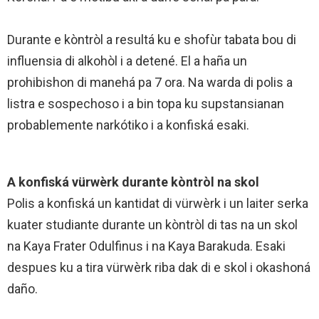
Durante e kòntròl a resultá ku e shofùr tabata bou di
influensia di alkohòl i a detené. El a haña un
prohibishon di manehá pa 7 ora. Na warda di polis a
listra e sospechoso i a bin topa ku supstansianan
probablemente narkótiko i a konfiská esaki.
A konfiská vürwèrk durante kòntròl na skol
Polis a konfiská un kantidat di vürwèrk i un laiter serka
kuater studiante durante un kòntròl di tas na un skol
na Kaya Frater Odulfinus i na Kaya Barakuda. Esaki
despues ku a tira vürwèrk riba dak di e skol i okashoná
daño.