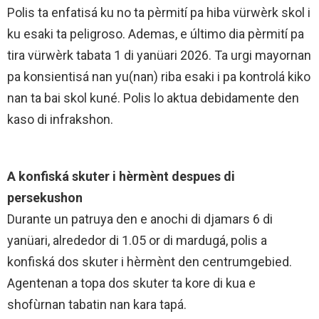
Polis ta enfatisá ku no ta pèrmití pa hiba vürwèrk skol i
ku esaki ta peligroso. Ademas, e último dia pèrmití pa
tira vürwèrk tabata 1 di yanüari 2026. Ta urgi mayornan
pa konsientisá nan yu(nan) riba esaki i pa kontrolá kiko
nan ta bai skol kuné. Polis lo aktua debidamente den
kaso di infrakshon.
A konfiská skuter i hèrmènt despues di
persekushon
Durante un patruya den e anochi di djamars 6 di
yanüari, alrededor di 1.05 or di mardugá, polis a
konfiská dos skuter i hèrmènt den centrumgebied.
Agentenan a topa dos skuter ta kore di kua e
shofùrnan tabatin nan kara tapá.