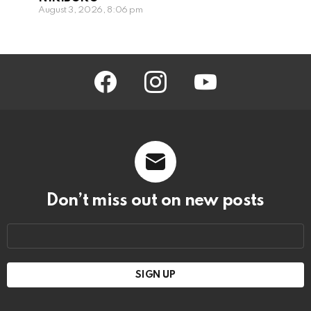
August 3, 2026, 8:06 pm
facebook
instagram
youtube
Don’t miss out on new posts
Email
address: