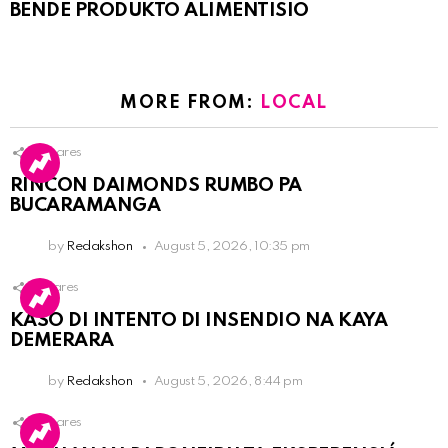
BENDE PRODUKTO ALIMENTISIO
MORE FROM:
LOCAL
3
Shares
RINCON DAIMONDS RUMBO PA
BUCARAMANGA
by
Redakshon
August 5, 2026, 10:35 pm
1
Shares
KASO DI INTENTO DI INSENDIO NA KAYA
DEMERARA
by
Redakshon
August 5, 2026, 8:44 pm
3
Shares