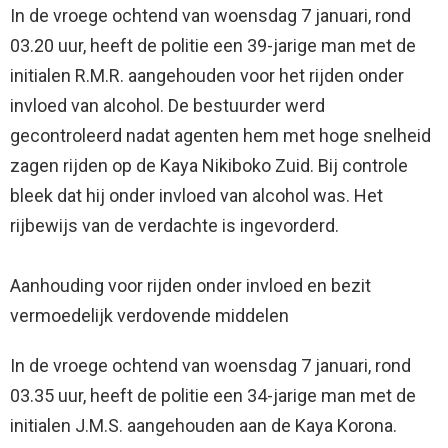
In de vroege ochtend van woensdag 7 januari, rond
03.20 uur, heeft de politie een 39-jarige man met de
initialen R.M.R. aangehouden voor het rijden onder
invloed van alcohol. De bestuurder werd
gecontroleerd nadat agenten hem met hoge snelheid
zagen rijden op de Kaya Nikiboko Zuid. Bij controle
bleek dat hij onder invloed van alcohol was. Het
rijbewijs van de verdachte is ingevorderd.
Aanhouding voor rijden onder invloed en bezit
vermoedelijk verdovende middelen
In de vroege ochtend van woensdag 7 januari, rond
03.35 uur, heeft de politie een 34-jarige man met de
initialen J.M.S. aangehouden aan de Kaya Korona.