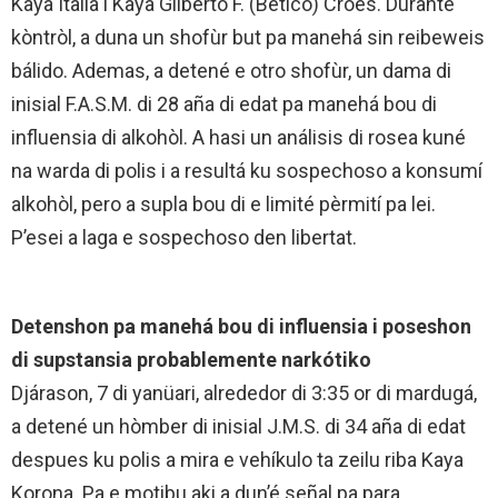
Kaya Italia i Kaya Gilberto F. (Betico) Croes. Durante
kòntròl, a duna un shofùr but pa manehá sin reibeweis
bálido. Ademas, a detené e otro shofùr, un dama di
inisial F.A.S.M. di 28 aña di edat pa manehá bou di
influensia di alkohòl. A hasi un análisis di rosea kuné
na warda di polis i a resultá ku sospechoso a konsumí
alkohòl, pero a supla bou di e limité pèrmití pa lei.
P’esei a laga e sospechoso den libertat.
Detenshon pa manehá bou di influensia i poseshon
di supstansia probablemente narkótiko
Djárason, 7 di yanüari, alrededor di 3:35 or di mardugá,
a detené un hòmber di inisial J.M.S. di 34 aña di edat
despues ku polis a mira e vehíkulo ta zeilu riba Kaya
Korona. Pa e motibu aki a dun’é se؜ñal pa para.