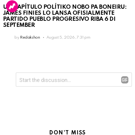
UN KAPÍTULO POLÍTIKO NOBO PA BONEIRU:
JAMES FINIES LO LANSA OFISIALMENTE
PARTIDO PUEBLO PROGRESIVO RIBA 6 DI
SEPTEMBER
by
Redakshon
August 5, 2026, 7:31 pm
Leave
Comment
*
a
Reply
DON'T MISS