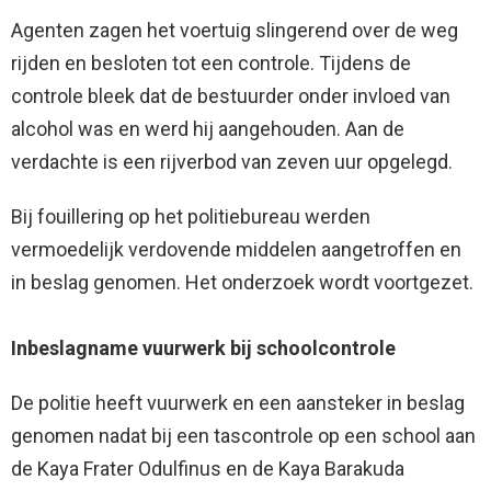
Agenten zagen het voertuig slingerend over de weg
rijden en besloten tot een controle. Tijdens de
controle bleek dat de bestuurder onder invloed van
alcohol was en werd hij aangehouden. Aan de
verdachte is een rijverbod van zeven uur opgelegd.
Bij fouillering op het politiebureau werden
vermoedelijk verdovende middelen aangetroffen en
in beslag genomen. Het onderzoek wordt voortgezet.
Inbeslagname vuurwerk bij schoolcontrole
De politie heeft vuurwerk en een aansteker in beslag
genomen nadat bij een tascontrole op een school aan
de Kaya Frater Odulfinus en de Kaya Barakuda