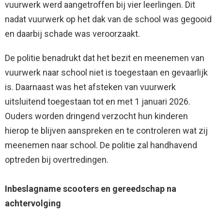
vuurwerk werd aangetroffen bij vier leerlingen. Dit
nadat vuurwerk op het dak van de school was gegooid
en daarbij schade was veroorzaakt.
De politie benadrukt dat het bezit en meenemen van
vuurwerk naar school niet is toegestaan en gevaarlijk
is. Daarnaast was het afsteken van vuurwerk
uitsluitend toegestaan tot en met 1 januari 2026.
Ouders worden dringend verzocht hun kinderen
hierop te blijven aanspreken en te controleren wat zij
meenemen naar school. De politie zal handhavend
optreden bij overtredingen.
Inbeslagname scooters en gereedschap na
achtervolging