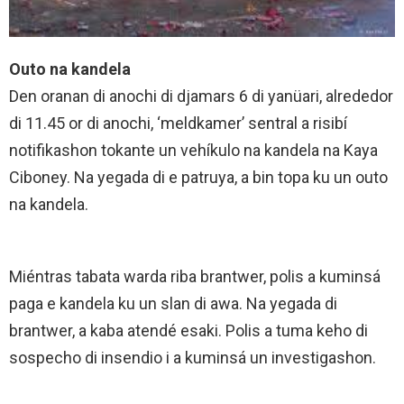
Outo na kandela
Den oranan di anochi di djamars 6 di yanüari, alrededor
di 11.45 or di anochi, ‘meldkamer’ sentral a risibí
notifikashon tokante un vehíkulo na kandela na Kaya
Ciboney. Na yegada di e patruya, a bin topa ku un outo
na kandela.
Miéntras tabata warda riba brantwer, polis a kuminsá
paga e kandela ku un slan di awa. Na yegada di
brantwer, a kaba atendé esaki. Polis a tuma keho di
sospecho di insendio i a kuminsá un investigashon.