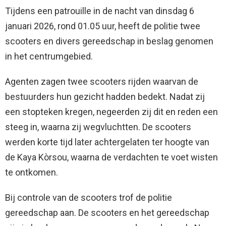
Tijdens een patrouille in de nacht van dinsdag 6
januari 2026, rond 01.05 uur, heeft de politie twee
scooters en divers gereedschap in beslag genomen
in het centrumgebied.
Agenten zagen twee scooters rijden waarvan de
bestuurders hun gezicht hadden bedekt. Nadat zij
een stopteken kregen, negeerden zij dit en reden een
steeg in, waarna zij wegvluchtten. De scooters
werden korte tijd later achtergelaten ter hoogte van
de Kaya Kòrsou, waarna de verdachten te voet wisten
te ontkomen.
Bij controle van de scooters trof de politie
gereedschap aan. De scooters en het gereedschap