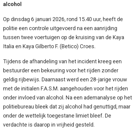
alcohol
Op dinsdag 6 januari 2026, rond 15.40 uur, heeft de
politie een controle uitgevoerd na een aanrijding
tussen twee voertuigen op de kruising van de Kaya
Italia en Kaya Gilberto F. (Betico) Croes.
Tijdens de afhandeling van het incident kreeg een
bestuurder een bekeuring voor het rijden zonder
geldig rijbewijs. Daarnaast werd een 28-jarige vrouw
met de initialen F.A.S.M. aangehouden voor het rijden
onder invloed van alcohol. Na een ademanalyse op het
politiebureau bleek dat zij alcohol had genuttigd, maar
onder de wettelijk toegestane limiet bleef. De
verdachte is daarop in vrijheid gesteld.