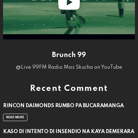
Brunch 99
@Live 99FM Radio Mas Skucha on YouTube
Recent Comment
RINCON DAIMONDS RUMBO PA BUCARAMANGA
READ MORE
KASO DI INTENTO DI INSENDIO NA KAYA DEMERARA