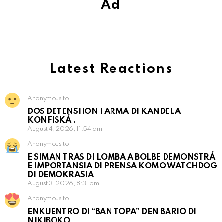
Ad
Latest Reactions
Anonymous to
DOS DETENSHON I ARMA DI KANDELA
KONFISKÁ .
August 4, 2026, 11:54 am
Anonymous to
E SIMAN TRAS DI LOMBA A BOLBE DEMONSTRÁ
E IMPORTANSIA DI PRENSA KOMO WATCHDOG
DI DEMOKRASIA
August 3, 2026, 8:31 pm
Anonymous to
ENKUENTRO DI “BAN TOPA” DEN BARIO DI
NIKIBOKO