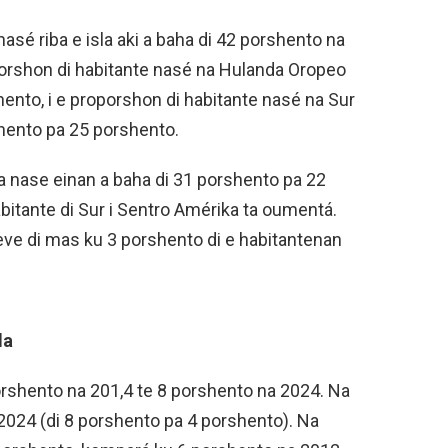
asé riba e isla aki a baha di 42 porshento na
porshon di habitante nasé na Hulanda Oropeo
ento, i e proporshon di habitante nasé na Sur
hento pa 25 porshento.
a nase einan a baha di 31 porshento pa 22
abitante di Sur i Sentro Amérika ta oumentá.
eve di mas ku 3 porshento di e habitantenan
la
rshento na 201,4 te 8 porshento na 2024. Na
2024 (di 8 porshento pa 4 porshento). Na