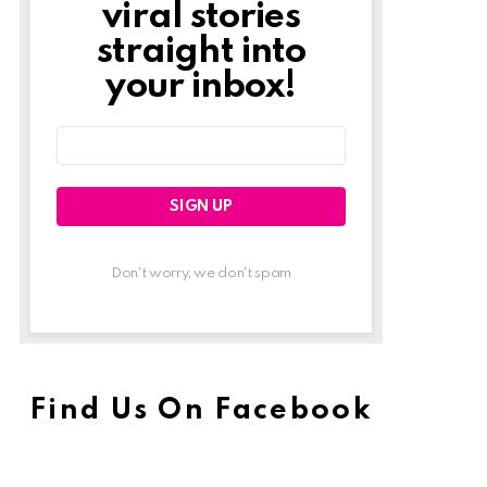
viral stories
straight into
your inbox!
Email
address:
Don't worry, we don't spam
Find Us On Facebook