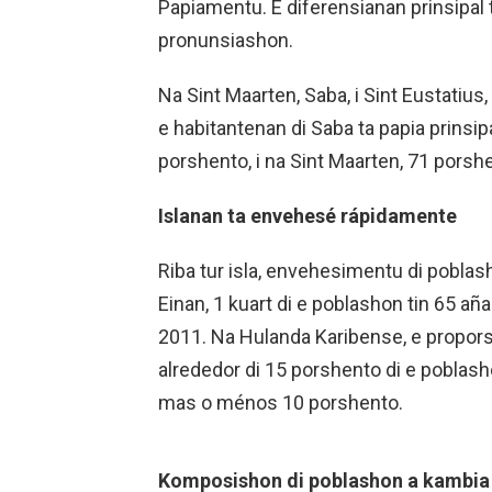
Papiamentu. E diferensianan prinsipal t
pronunsiashon.
Na Sint Maarten, Saba, i Sint Eustatius
e habitantenan di Saba ta papia prinsip
porshento, i na Sint Maarten, 71 porsh
Islanan ta envehesé rápidamente
Riba tur isla, envehesimentu di pobla
Einan, 1 kuart di e poblashon tin 65 añ
2011. Na Hulanda Karibense, e propor
alrededor di 15 porshento di e poblash
mas o ménos 10 porshento.
Komposishon di poblashon a kambia