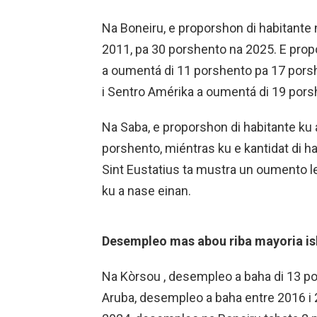
Na Boneiru, e proporshon di habitante n
2011, pa 30 porshento na 2025. E pro
a oumentá di 11 porshento pa 17 porsh
i Sentro Amérika a oumentá di 19 pors
Na Saba, e proporshon di habitante ku 
porshento, miéntras ku e kantidat di h
Sint Eustatius ta mustra un oumento l
ku a nase einan.
Desempleo mas abou riba mayoria is
Na Kòrsou , desempleo a baha di 13 po
Aruba, desempleo a baha entre 2016 i 