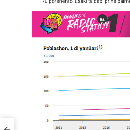
70 porshento. Esaki ta debí prinsipal
 3