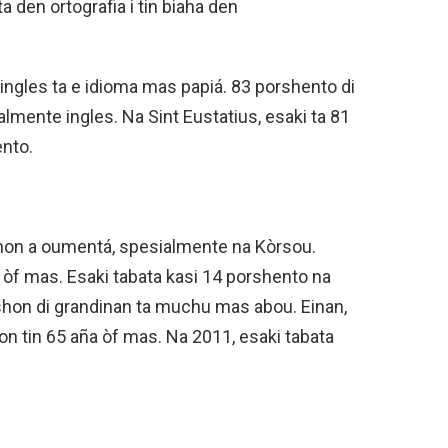
a den ortografia i tin biaha den
, ingles ta e idioma mas papiá. 83 porshento di
almente ingles. Na Sint Eustatius, esaki ta 81
ento.
shon a oumentá, spesialmente na Kòrsou.
a òf mas. Esaki tabata kasi 14 porshento na
shon di grandinan ta muchu mas abou. Einan,
on tin 65 aña òf mas. Na 2011, esaki tabata