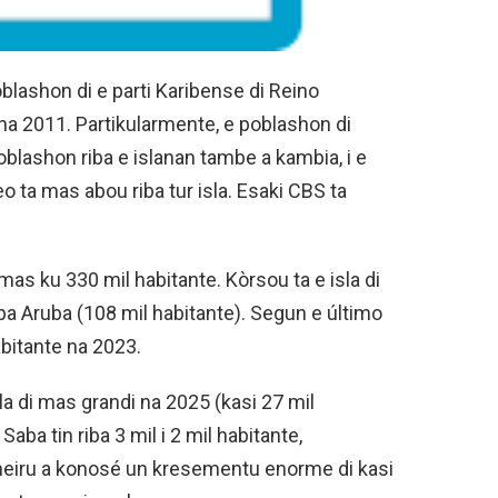
oblashon di e parti Karibense di Reino
na 2011. Partikularmente, e poblashon di
lashon riba e islanan tambe a kambia, i e
ta mas abou riba tur isla. Esaki CBS ta
mas ku 330 mil habitante. Kòrsou ta e isla di
 pa Aruba (108 mil habitante). Segun e último
abitante na 2023.
la di mas grandi na 2025 (kasi 27 mil
Saba tin riba 3 mil i 2 mil habitante,
neiru a konosé un kresementu enorme di kasi