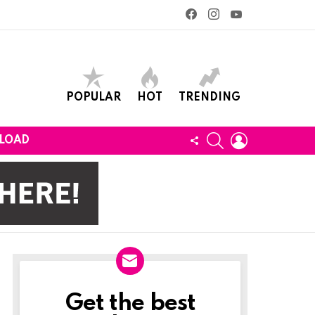
facebook
instagram
youtube
POPULAR
HOT
TRENDING
SEARCH
LOGIN
FOLLOW
LOAD
US
Get the best
Newslett