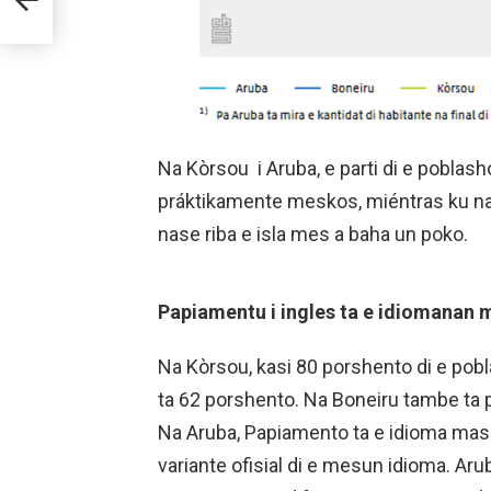
Na Kòrsou i Aruba, e parti di e poblash
práktikamente meskos, miéntras ku na S
nase riba e isla mes a baha un poko.
Papiamentu i ingles ta e idiomanan 
Na Kòrsou, kasi 80 porshento di e pob
ta 62 porshento. Na Boneiru tambe ta p
Na Aruba, Papiamento ta e idioma mas
variante ofisial di e mesun idioma. Ar