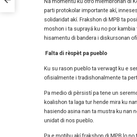
Na momentu ku otro miembronan di Ko
DI
parti protokolar importante akí, innese
solidaridat akí. Frakshon di MPB ta p
moshon i ta suprayá ku no por kambia 
hisamentu di bandera i diskursonan ofis
Falta di rèspèt pa pueblo
Ku su rason pueblo ta verwagt ku e ser
ofisialmente i tradishonalmente ta per
Pa medio di pèrsistí pa tene un seremo
koalishon ta laga tur hende mira ku na
hasiendo asina nan ta mustra ku nan no 
unidat di nos pueblo.
Pa e motibu akí frakshon di MPB lo no 