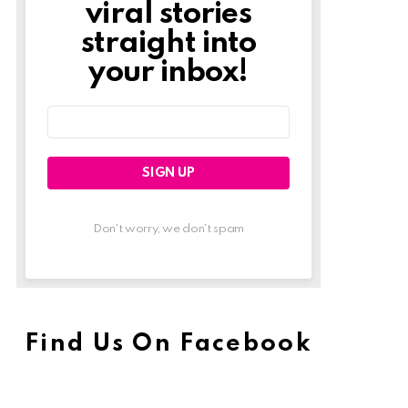
viral stories
straight into
your inbox!
Email
address:
Don't worry, we don't spam
Find Us On Facebook