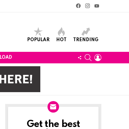
facebook
instagram
youtube
POPULAR
HOT
TRENDING
SEARCH
LOGIN
FOLLOW
LOAD
US
Get the best
Newslett