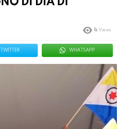
O DI DIA DI
1k
Views
TWITTER
WHATSAPP