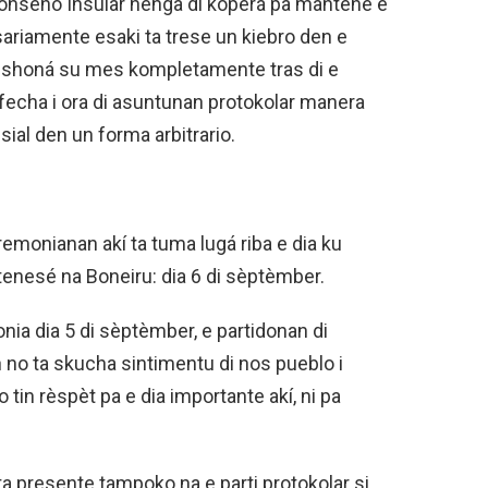
nseho Insular nenga di koperá pa mantené e
sariamente esaki ta trese un kiebro den e
osishoná su mes kompletamente tras di e
fecha i ora di asuntunan protokolar manera
ial den un forma arbitrario.
emonianan akí ta tuma lugá riba e dia ku
tenesé na Boneiru: dia 6 di sèptèmber.
nia dia 5 di sèptèmber, e partidonan di
n no ta skucha sintimentu di nos pueblo i
tin rèspèt pa e dia importante akí, ni pa
ta presente tampoko na e parti protokolar si