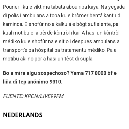
Pourier i ku e víktima tabata abou riba kaya. Na yegada
di polis i ambulans a topa ku e bròmer bentá kantu di
kaminda. E shofùr no a kalkulá e bògt sufisiente, pa
kual motibu el a pèrdè kòntròl i kai. A hasi un kòntròl
médiko ku e shofùr na e sitio i despues ambulans a
transport’é pa hòspital pa tratamentu médiko. Pa e
motibu aki no por a hasi un tèst di supla.
Bo a mira algu sospechoso? Yama 717 8000 òf e
liña di tep anónimo 9310.
FUENTE: KPCN/LIVE99FM
NEDERLANDS