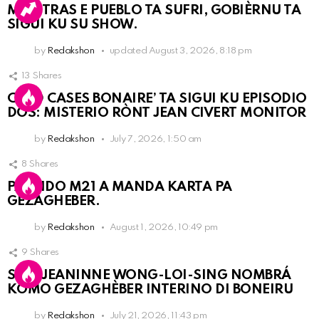
MIENTRAS E PUEBLO TA SUFRI, GOBIÈRNU TA
SIGUI KU SU SHOW.
by
Redakshon
updated
August 3, 2026, 8:18 pm
13
Shares
COLD CASES BONAIRE’ TA SIGUI KU EPISODIO
DOS: MISTERIO RÒNT JEAN CIVERT MONITOR
by
Redakshon
July 7, 2026, 1:50 am
8
Shares
PARTIDO M21 A MANDA KARTA PA
GEZAGHEBER.
by
Redakshon
August 1, 2026, 10:49 pm
9
Shares
SRA. JEANINNE WONG-LOI-SING NOMBRÁ
KOMO GEZAGHÈBER INTERINO DI BONEIRU
by
Redakshon
July 21, 2026, 11:43 pm