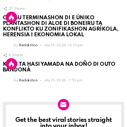
27
Shares
OLB SU TERMINASHON DI E ÚNIKO
PLANTASHON DI ALOE DI BONEIRU TA
KONFLIKTO KU ZONIFIKASHON AGRÍKOLA,
HERENSIA I EKONOMIA LOKAL
by
Redakshon
July 16, 2026, 12:15 pm
4
Shares
KPCN TA HASI YAMADA NA DOÑO DI OUTO
BANDONÁ
by
Redakshon
July 15, 2026, 7:55 pm
Get the best viral stories straight
Newslett
into your inbox!