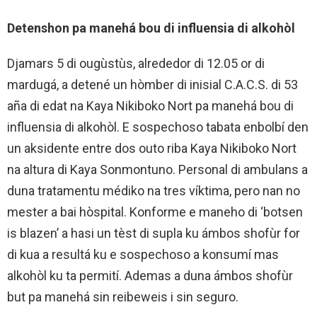
Detenshon pa manehá bou di influensia di alkohòl
Djamars 5 di ougùstùs, alrededor di 12.05 or di
mardugá, a detené un hòmber di inisial C.A.C.S. di 53
aña di edat na Kaya Nikiboko Nort pa manehá bou di
influensia di alkohòl. E sospechoso tabata enbolbí den
un aksidente entre dos outo riba Kaya Nikiboko Nort
na altura di Kaya Sonmontuno. Personal di ambulans a
duna tratamentu médiko na tres víktima, pero nan no
mester a bai hòspital. Konforme e maneho di ‘botsen
is blazen’ a hasi un tèst di supla ku ámbos shofùr for
di kua a resultá ku e sospechoso a konsumí mas
alkohòl ku ta permití. Ademas a duna ámbos shofùr
but pa manehá sin reibeweis i sin seguro.