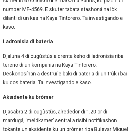
skuter koló shinishi di e marka La Sauris, ku plachi di
number MF-4569. E skuter tabata stashoná na lòk
dilanti di un kas na Kaya Tintorero. Ta investigando e
kaso.
Ladronisia di bateria
Djaluna 4 di ougùstùs a drenta keho di ladronisia riba
tereno di un kompania na Kaya Tintorero.
Deskonosínan a destruí e baki di bateria di un trùk i bai
ku dos bateria. Ta investigando e kaso.
Aksidente ku bròmer
Djasabra 2 di ougùstùs, alrededor di 1.20 or di
mardugá, ‘meldkamer’ sentral a risibí notifikashon
tokante un aksidente ku un bròmer riba Bulevar Miguel