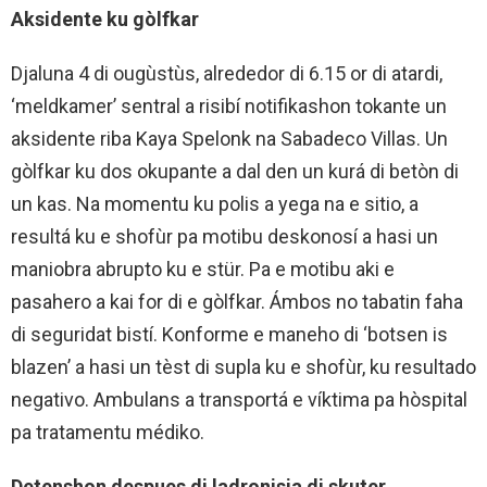
Aksidente ku gòlfkar
Djaluna 4 di ougùstùs, alrededor di 6.15 or di atardi,
‘meldkamer’ sentral a risibí notifikashon tokante un
aksidente riba Kaya Spelonk na Sabadeco Villas. Un
gòlfkar ku dos okupante a dal den un kurá di betòn di
un kas. Na momentu ku polis a yega na e sitio, a
resultá ku e shofùr pa motibu deskonosí a hasi un
maniobra abrupto ku e stür. Pa e motibu aki e
pasahero a kai for di e gòlfkar. Ámbos no tabatin faha
di seguridat bistí. Konforme e maneho di ‘botsen is
blazen’ a hasi un tèst di supla ku e shofùr, ku resultado
negativo. Ambulans a transportá e víktima pa hòspital
pa tratamentu médiko.
Detenshon despues di ladronisia di skuter