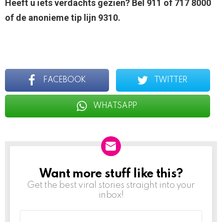
Heeft u iets verdachts gezien? Bel 911 of 717 8000
of de anonieme tip lijn 9310.
FACEBOOK
TWITTER
WHATSAPP
Want more stuff like this?
NEWSLETTER
Get the best viral stories straight into your
inbox!
Email
address: