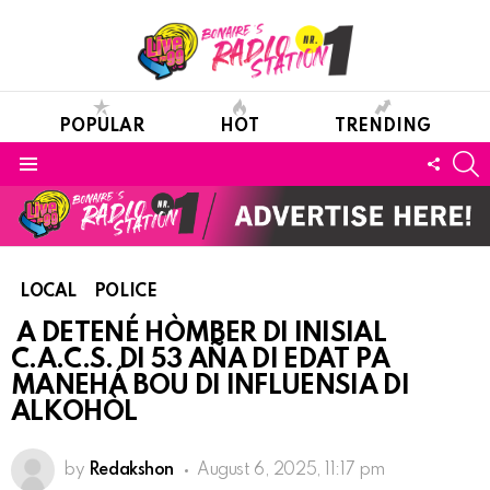
POPULAR
HOT
TRENDING
S
FOLL
Menu
US
LOCAL
POLICE
A DETENÉ HÒMBER DI INISIAL
C.A.C.S. DI 53 AÑA DI EDAT PA
MANEHÁ BOU DI INFLUENSIA DI
ALKOHÒL
by
Redakshon
August 6, 2025, 11:17 pm