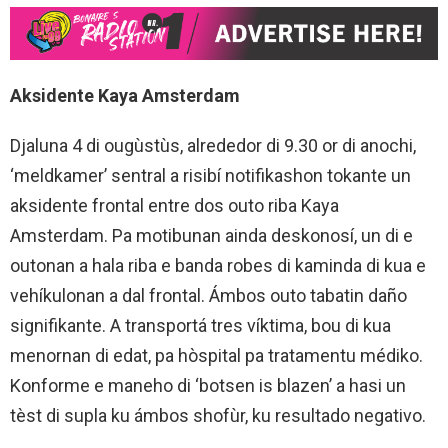
Aksidente Kaya Amsterdam
Djaluna 4 di ougùstùs, alrededor di 9.30 or di anochi,
‘meldkamer’ sentral a risibí notifikashon tokante un
aksidente frontal entre dos outo riba Kaya
Amsterdam. Pa motibunan ainda deskonosí, un di e
outonan a hala riba e banda robes di kaminda di kua e
vehíkulonan a dal frontal. Ámbos outo tabatin daño
signifikante. A transportá tres víktima, bou di kua
menornan di edat, pa hòspital pa tratamentu médiko.
Konforme e maneho di ‘botsen is blazen’ a hasi un
tèst di supla ku ámbos shofùr, ku resultado negativo.