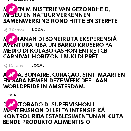
INTERNATIONAL
MDC EN MINISTERIE VAN GEZONDHEID,
MILIEU EN NATUUR VERKENNEN
SAMENWERKING ROND HITTE EN STERFTE
3
Shares
LOCAL
MUCHANAN DI BONEIRU TA EKSPERENSIÁ
AVENTURA RIBA UN BARKU KRUSERO PA
MEDIO DI KOLABORASHON ENTRE TCB,
CARNIVAL HORIZON I BUKI DI PRÈT
1
Shares
LOCAL
ARUBA, BONAIRE, CURAÇAO, SINT-MAARTEN
EN SABA NEMEN DEZE WEEK DEEL AAN
WORLDPRIDE IN AMSTERDAM.
LOCAL
DIREKTORADO DI SUPERVISHON I
MANTENSHON DI LEI TA INTENSIFIKÁ
KONTRÒL RIBA ESTABLESIMENTUNAN KU TA
BENDE PRODUKTO ALIMENTISIO