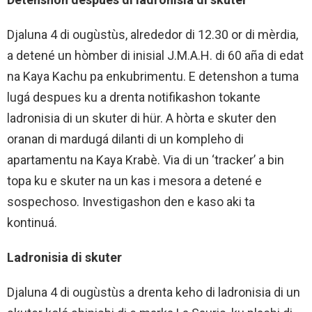
Djaluna 4 di ougùstùs, alrededor di 12.30 or di mèrdia,
a detené un hòmber di inisial J.M.A.H. di 60 aña di edat
na Kaya Kachu pa enkubrimentu. E detenshon a tuma
lugá despues ku a drenta notifikashon tokante
ladronisia di un skuter di hür. A hòrta e skuter den
oranan di mardugá dilanti di un kompleho di
apartamentu na Kaya Krabè. Via di un ‘tracker’ a bin
topa ku e skuter na un kas i mesora a detené e
sospechoso. Investigashon den e kaso aki ta
kontinuá.
Ladronisia di skuter
Djaluna 4 di ougùstùs a drenta keho di ladronisia di un