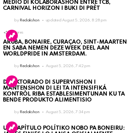
MEDIO DI KOLABORASHON ENTRE TCB,
CARNIVAL HORIZON I BUKI DI PRÈT
by
Redakshon
updated
August 5, 2026, 8:28 pm
1
Shares
ARUBA, BONAIRE, CURAÇAO, SINT-MAARTEN
EN SABA NEMEN DEZE WEEK DEEL AAN
WORLDPRIDE IN AMSTERDAM.
by
Redakshon
August 5, 2026, 7:42 pm
DIREKTORADO DI SUPERVISHON I
MANTENSHON DI LEI TA INTENSIFIKÁ
KONTRÒL RIBA ESTABLESIMENTUNAN KU TA
BENDE PRODUKTO ALIMENTISIO
by
Redakshon
August 5, 2026, 7:34 pm
UN KAPÍTULO POLÍTIKO NOBO PA BONEIRU: