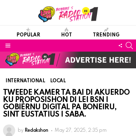
POPULAR
HOT
TRENDING
S
FOLL
Menu
US
INTERNATIONAL
LOCAL
TWEEDE KAMER TA BAI DI AKUERDO
KU PROPOSISHON DI LEI BSN I
GOBIÈRNU DIGITAL PA BONEIRU,
SINT EUSTATIUS I SABA.
by
Redakshon
May 27, 2025, 2:35 pm