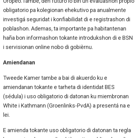
Oropeo.Tambe, den futuro lo bin un evaluashon propio
obligatorio pa kolegionan ehekutivo pa anualmente
investigá seguridat i konfiabilidat di e registrashon di
poblashon. Ademas, ta importante pa habitantenan
haña bon informashon tokante introdukshon di e BSN
i servisionan online nobo di gobièrnu.
Amiendanan
Tweede Kamer tambe a bai di akuerdo ku e
amiendanan tokante e tarheta di identidat BES
(sédula) i uso obligatorio di datonan ku miembronan
White i Kathmann (Groenlinks-PvdA) a presentá na e
lei.
E amienda tokante uso obligatorio di datonan ta regla