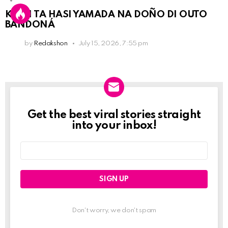
KPCN TA HASI YAMADA NA DOÑO DI OUTO
BANDONÁ
by
Redakshon
July 15, 2026, 7:55 pm
Get the best viral stories straight
Newslett
into your inbox!
Email
address:
Don't worry, we don't spam