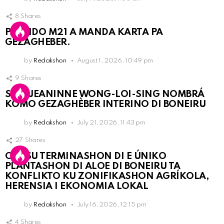
8
Shares
PARTIDO M21 A MANDA KARTA PA
GEZAGHEBER.
by
Redakshon
August 1, 2026, 10:49 pm
9
Shares
SRA. JEANINNE WONG-LOI-SING NOMBRÁ
KOMO GEZAGHÈBER INTERINO DI BONEIRU
by
Redakshon
July 21, 2026, 11:43 pm
27
Shares
OLB SU TERMINASHON DI E ÚNIKO
PLANTASHON DI ALOE DI BONEIRU TA
KONFLIKTO KU ZONIFIKASHON AGRÍKOLA,
HERENSIA I EKONOMIA LOKAL
by
Redakshon
July 16, 2026, 12:15 pm
4
Shares