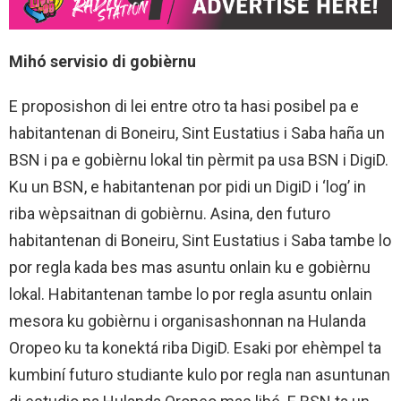
Mihó servisio di gobièrnu
E proposishon di lei entre otro ta hasi posibel pa e
habitantenan di Boneiru, Sint Eustatius i Saba haña un
BSN i pa e gobièrnu lokal tin pèrmit pa usa BSN i DigiD.
Ku un BSN, e habitantenan por pidi un DigiD i ‘log’ in
riba wèpsaitnan di gobièrnu. Asina, den futuro
habitantenan di Boneiru, Sint Eustatius i Saba tambe lo
por regla kada bes mas asuntu onlain ku e gobièrnu
lokal. Habitantenan tambe lo por regla asuntu onlain
mesora ku gobièrnu i organisashonnan na Hulanda
Oropeo ku ta konektá riba DigiD. Esaki por ehèmpel ta
kumbiní futuro studiante kulo por regla nan asuntunan