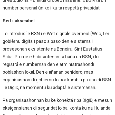
di estudio na Hulanda Oropeo mas lihé. E BSN ta un
number personal úniko i ku ta respetá privasidat.
Seif i aksesibel
Lo introdusí e BSN i e Wet digitale overheid (Wdo, Lei
gobièrnu digital) paso a paso den e sistema i
prosesonan eksistente na Boneiru, Sint Eustatius i
Saba. Promé e habitantenan ta haña un BSN, i lo
registrá e numbernan den e atministrashondi
poblashon lokal. Den e añanan benidero, mas
organisashon di gobièrnu lo por kambia pa uso di BSN
i e DigiD, na momentu ku adaptá e sistemanan.
Pa organisashonnan ku ke konektá riba DigiD, e mesun
eksigensianan di seguridat lo bai konta ku na Hulanda