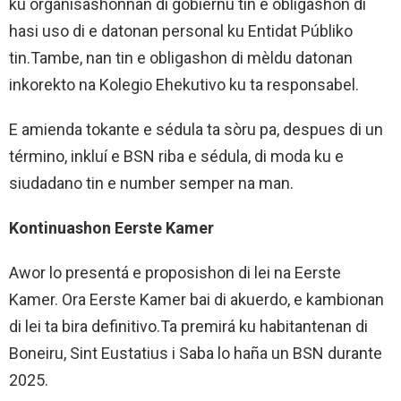
ku organisashonnan di gobièrnu tin e obligashon di
hasi uso di e datonan personal ku Entidat Públiko
tin.Tambe, nan tin e obligashon di mèldu datonan
inkorekto na Kolegio Ehekutivo ku ta responsabel.
E amienda tokante e sédula ta sòru pa, despues di un
término, inkluí e BSN riba e sédula, di moda ku e
siudadano tin e number semper na man.
Kontinuashon Eerste Kamer
Awor lo presentá e proposishon di lei na Eerste
Kamer. Ora Eerste Kamer bai di akuerdo, e kambionan
di lei ta bira definitivo.Ta premirá ku habitantenan di
Boneiru, Sint Eustatius i Saba lo haña un BSN durante
2025.