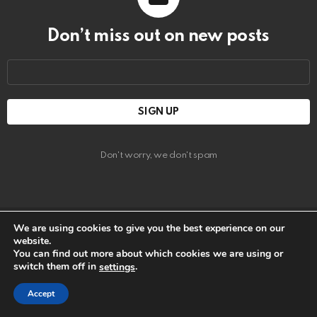
Don’t miss out on new posts
Email
address:
Don't worry, we don't spam
We are using cookies to give you the best experience on our
website.
Disclaimer
You can find out more about which cookies we are using or
switch them off in
.
settings
close
All images are copyrighted to their respective owners. All content
Accept
cited is derived from their respective sources.