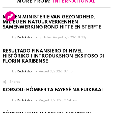
MORE FROM:
INTERNATIONAL
MDC EN MINISTERIE VAN GEZONDHEID,
MILIEU EN NATUUR VERKENNEN
SAMENWERKING ROND HITTE EN STERFTE
by
Redakshon
updated
August 5, 2026, 8:38 pm
RESULTADO FINANSIERO DI NIVEL
HISTÓRIKO I INTRODUKSHON EKSITOSO DI
FLORIN KARIBENSE
by
Redakshon
August 3, 2026, 8:41 pm
1
Shares
KORSOU: HÒMBER TA FAYESÉ NA FUIKBAAI
by
Redakshon
August 3, 2026, 2:54 am