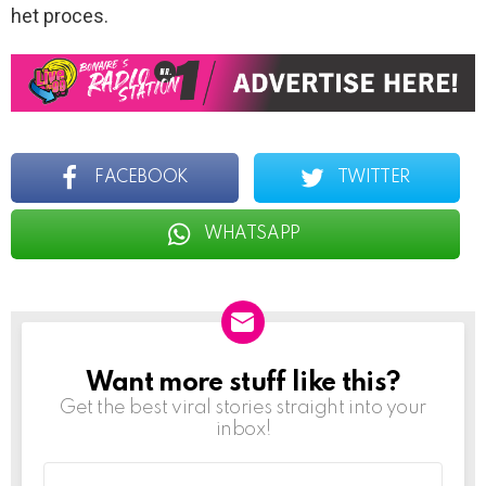
het proces.
FACEBOOK
TWITTER
WHATSAPP
Want more stuff like this?
NEWSLETTER
Get the best viral stories straight into your
inbox!
Email