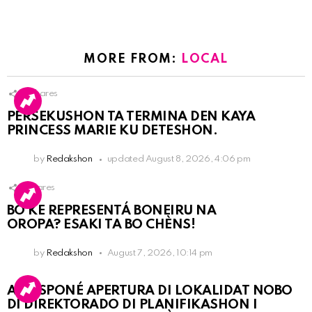
MORE FROM:
LOCAL
9
Shares
PERSEKUSHON TA TERMINA DEN KAYA
PRINCESS MARIE KU DETESHON.
by
Redakshon
updated
August 8, 2026, 4:06 pm
1
Shares
BO KE REPRESENTÁ BONEIRU NA
OROPA? ESAKI TA BO CHÈNS!
by
Redakshon
August 7, 2026, 10:14 pm
A POSPONÉ APERTURA DI LOKALIDAT NOBO
DI DIREKTORADO DI PLANIFIKASHON I