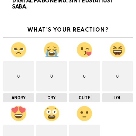
DIGITAL PA BONEIRU, SINT EUSTATIUS I
SABA.
WHAT'S YOUR REACTION?
0
0
0
0
ANGRY
CRY
CUTE
LOL