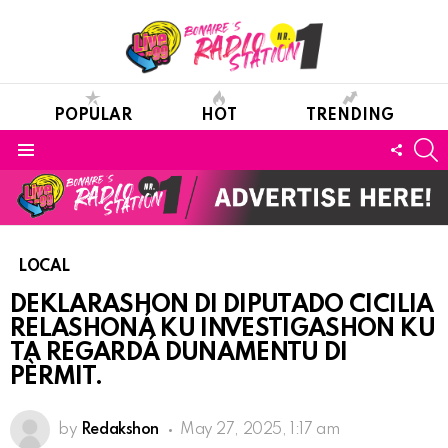
POPULAR
HOT
TRENDING
S
FOLL
Menu
US
LOCAL
DEKLARASHON DI DIPUTADO CICILIA
RELASHONÁ KU INVESTIGASHON KU
TA REGARDÁ DUNAMENTU DI
PÈRMIT.
by
Redakshon
May 27, 2025, 1:17 am