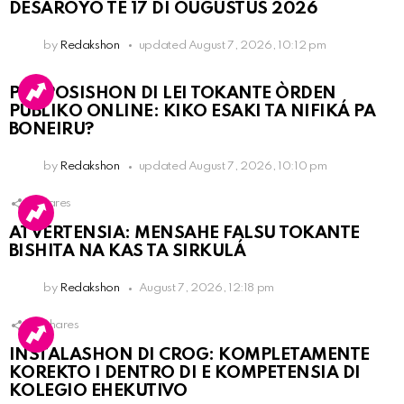
DESAROYO TE 17 DI OUGÙSTUS 2026
by
Redakshon
updated
August 7, 2026, 10:12 pm
PROPOSISHON DI LEI TOKANTE ÒRDEN
PÚBLIKO ONLINE: KIKO ESAKI TA NIFIKÁ PA
BONEIRU?
by
Redakshon
updated
August 7, 2026, 10:10 pm
1
Shares
ATVERTENSIA: MENSAHE FALSU TOKANTE
BISHITA NA KAS TA SIRKULÁ
by
Redakshon
August 7, 2026, 12:18 pm
16
Shares
INSTALASHON DI CROG: KOMPLETAMENTE
KOREKTO I DENTRO DI E KOMPETENSIA DI
KOLEGIO EHEKUTIVO