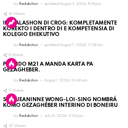
by
Redakshon
updated
August 3, 2026, 8:18 pm
16
Shares
INSTALASHON DI CROG: KOMPLETAMENTE
KOREKTO I DENTRO DI E KOMPETENSIA DI
KOLEGIO EHEKUTIVO
by
Redakshon
updated
August 7, 2026, 11:58 am
8
Shares
PARTIDO M21 A MANDA KARTA PA
GEZAGHEBER.
by
Redakshon
August 1, 2026, 10:49 pm
9
Shares
SRA. JEANINNE WONG-LOI-SING NOMBRÁ
KOMO GEZAGHÈBER INTERINO DI BONEIRU
by
Redakshon
July 21, 2026, 11:43 pm
27
Shares