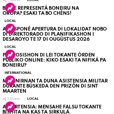
1
Shares
LOCAL
BO KE REPRESENTÁ BONEIRU NA
OROPA? ESAKI TA BO CHÈNS!
LOCAL
A POSPONÉ APERTURA DI LOKALIDAT NOBO
DI DIREKTORADO DI PLANIFIKASHON I
DESAROYO TE 17 DI OUGÙSTUS 2026
LOCAL
PROPOSISHON DI LEI TOKANTE ÒRDEN
PÚBLIKO ONLINE: KIKO ESAKI TA NIFIKÁ PA
BONEIRU?
INTERNATIONAL
MARINIRNAN TA DUNA ASISTENSIA MILITAR
DURANTE BÚSKEDA DEN PRIZÒN DI SINT
MAARTEN
1
Shares
LOCAL
ATVERTENSIA: MENSAHE FALSU TOKANTE
BISHITA NA KAS TA SIRKULÁ