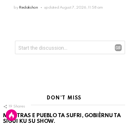
by
Redakshon
updated
August 7, 2026, 11:58 am
Leave
Comment
*
a
Reply
DON'T MISS
19
Shares
MIENTRAS E PUEBLO TA SUFRI, GOBIÈRNU TA
SIGUI KU SU SHOW.