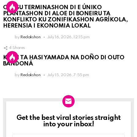
OLB SU TERMINASHON DI E ÚNIKO
PLANTASHON DI ALOE DI BONEIRU TA
KONFLIKTO KU ZONIFIKASHON AGRÍKOLA,
HERENSIA I EKONOMIA LOKAL
by
Redakshon
July 16, 2026, 12:15 pm
4
Shares
KPCN TA HASI YAMADA NA DOÑO DI OUTO
BANDONÁ
by
Redakshon
July 15, 2026, 7:55 pm
Get the best viral stories straight
Newslett
into your inbox!
Email