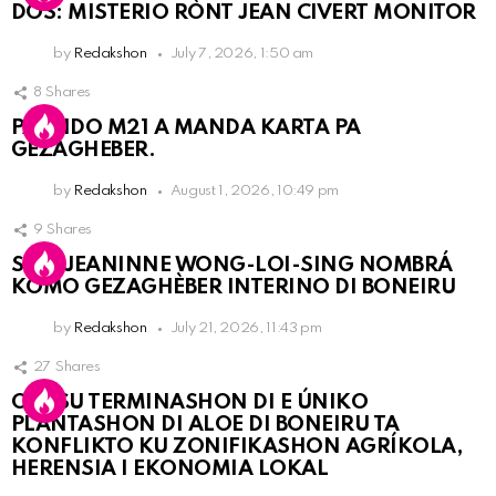
DOS: MISTERIO RÒNT JEAN CIVERT MONITOR
by
Redakshon
July 7, 2026, 1:50 am
8
Shares
PARTIDO M21 A MANDA KARTA PA
GEZAGHEBER.
by
Redakshon
August 1, 2026, 10:49 pm
9
Shares
SRA. JEANINNE WONG-LOI-SING NOMBRÁ
KOMO GEZAGHÈBER INTERINO DI BONEIRU
by
Redakshon
July 21, 2026, 11:43 pm
27
Shares
OLB SU TERMINASHON DI E ÚNIKO
PLANTASHON DI ALOE DI BONEIRU TA
KONFLIKTO KU ZONIFIKASHON AGRÍKOLA,
HERENSIA I EKONOMIA LOKAL