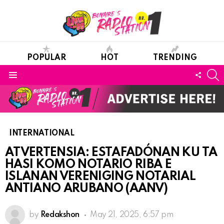
POPULAR
HOT
TRENDING
S
FOLL
Menu
US
INTERNATIONAL
ATVERTENSIA: ESTAFADÓNAN KU TA
HASI KOMO NOTARIO RIBA E
ISLANAN VERENIGING NOTARIAL
ANTIANO ARUBANO (AANV)
by
Redakshon
May 21, 2025, 6:57 pm