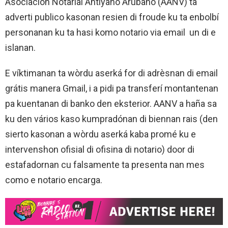
Asociacion Notarial Antiyano Arubano (AANV) ta
adverti publico kasonan resien di froude ku ta enbolbí
personanan ku ta hasi komo notario via email un di e
islanan.
E víktimanan ta wòrdu aserká for di adrèsnan di email
grátis manera Gmail, i a pidi pa transferí montantenan
pa kuentanan di banko den eksterior. AANV a haña sa
ku den vários kaso kumpradónan di biennan rais (den
sierto kasonan a wòrdu aserká kaba promé ku e
intervenshon ofisial di ofisina di notario) door di
estafadornan cu falsamente ta presenta nan mes
como e notario encarga.