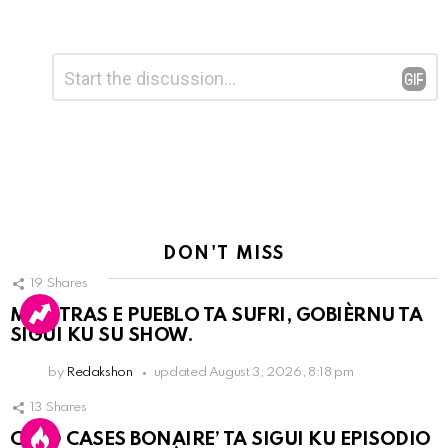
Leave
Comment
*
a
Reply
DON'T MISS
19
Shares
MIENTRAS E PUEBLO TA SUFRI, GOBIÈRNU TA
SIGUI KU SU SHOW.
by
Redakshon
updated
August 3, 2026, 8:18 pm
13
Shares
COLD CASES BONAIRE’ TA SIGUI KU EPISODIO