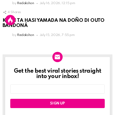
by
Redakshon
July 16, 2026, 12:15 pm
4
Shares
KPCN TA HASI YAMADA NA DOÑO DI OUTO
BANDONÁ
by
Redakshon
July 15, 2026, 7:55 pm
Get the best viral stories straight
Newslett
into your inbox!
Email
address: