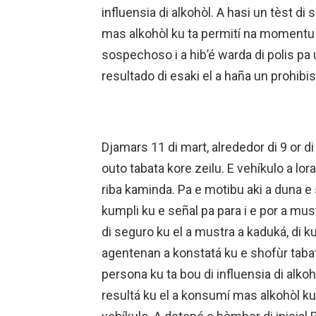
influensia di alkohòl. A hasi un tèst di
mas alkohòl ku ta permití na momentu 
sospechoso i a hib’é warda di polis pa 
resultado di esaki el a haña un prohibi
Djamars 11 di mart, alrededor di 9 or d
outo tabata kore zeilu. E vehíkulo a lor
riba kaminda. Pa e motibu aki a duna e 
kumpli ku e señal pa para i e por a mu
di seguro ku el a mustra a kaduká, di 
agentenan a konstatá ku e shofùr tabat
persona ku ta bou di influensia di alkoh
resultá ku el a konsumí mas alkohòl k