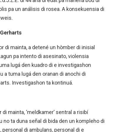
R.d.J.Z.E. di 44 aña di edat pa manehá bou di
polis pa un análisis di rosea. A konsekuensia di
eweis.
 Gerharts
or di mainta, a detené un hòmber di inisial
agun pa intento di asesinato, violensia
uma lugá den kuadro di e investigashon
 a tuma lugá den oranan di anochi di
arts. Investigashon ta kontinuá.
r di mainta, ‘meldkamer’ sentral a risibí
u no ta duna señal di bida den un kompleho di
 personal di ambulans, personal di e