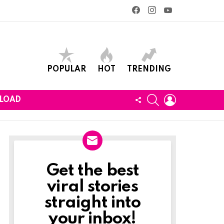
facebook
instagram
youtube
POPULAR
HOT
TRENDING
SEARCH
LOGIN
FOLLOW
LOAD
US
Get the best
Newslett
viral stories
straight into
your inbox!