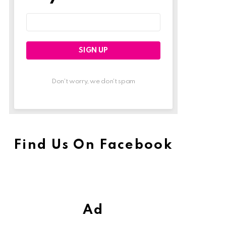
Email
address:
Don't worry, we don't spam
Find Us On Facebook
Ad