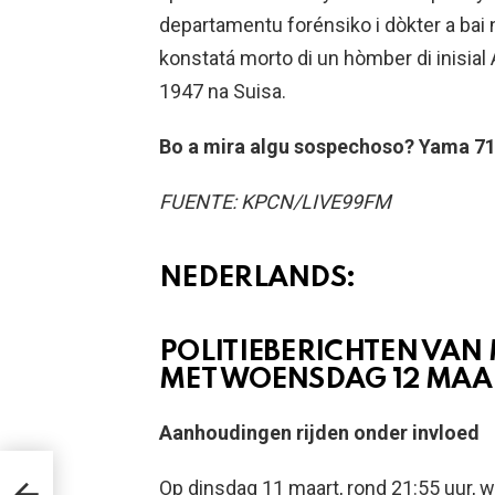
departamentu forénsiko i dòkter a bai n
konstatá morto di un hòmber di inisial A
1947 na Suisa.
Bo a mira algu sospechoso? Yama 717
FUENTE: KPCN/LIVE99FM
NEDERLANDS:
POLITIEBERICHTEN VAN
MET WOENSDAG 12 MAA
Aanhoudingen rijden onder invloed
M
Op dinsdag 11 maart, rond 21:55 uur, w