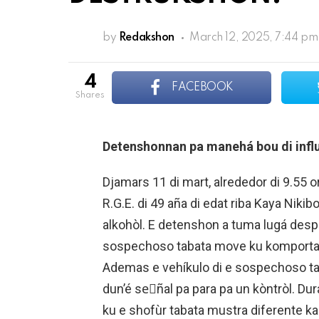
by
Redakshon
March 12, 2025, 7:44 pm
4
FACEBOOK
shares
Detenshonnan pa manehá bou di infl
Djamars 11 di mart, alrededor di 9.55 or
R.G.E. di 49 aña di edat riba Kaya Niki
alkohòl. E detenshon a tuma lugá despu
sospechoso tabata move ku komportas
Ademas e vehíkulo di e sospechoso taba
dun’é seَñal pa para pa un kòntròl. D
ku e shofùr tabata mustra diferente kar