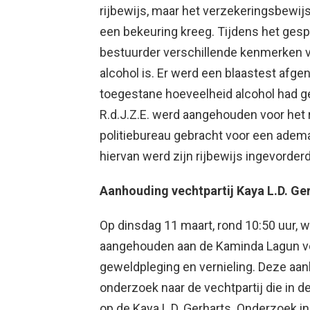
rijbewijs, maar het verzekeringsbewijs
een bekeuring kreeg. Tijdens het ges
bestuurder verschillende kenmerken v
alcohol is. Er werd een blaastest afge
toegestane hoeveelheid alcohol had ge
R.d.J.Z.E. werd aangehouden voor het r
politiebureau gebracht voor een adema
hiervan werd zijn rijbewijs ingevorderd
Aanhouding vechtpartij Kaya L.D. Ge
Op dinsdag 11 maart, rond 10:50 uur, w
aangehouden aan de Kaminda Lagun voo
geweldpleging en vernieling. Deze aan
onderzoek naar de vechtpartij die in 
op de Kaya L.D. Gerharts. Onderzoek in