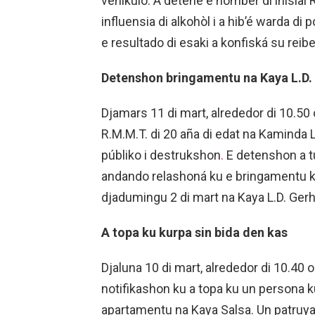
vehíkulo. A detené e hòmber di inisial 
influensia di alkohòl i a hib’é warda di 
e resultado di esaki a konfiská su reib
Detenshon bringamentu na Kaya L.D.
Djamars 11 di mart, alrededor di 10.50 
R.M.M.T. di 20 aña di edat na Kaminda L
públiko i destrukshon
.
E detenshon a t
andando relashoná ku e bringamentu ku
djadumingu 2 di mart na Kaya L.D. Gerh
A topa ku kurpa sin bida den kas
Djaluna 10 di mart, alrededor di 10.40 o
notifikashon ku a topa ku un persona k
apartamentu na Kaya Salsa. Un patruya,