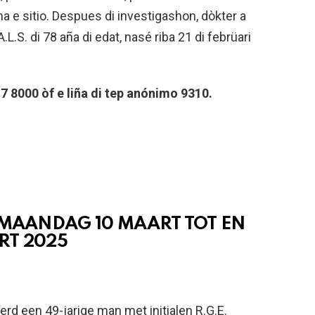
a e sitio. Despues di investigashon, dòkter a
.L.S. di 78 aña di edat, nasé riba 21 di febrüari
 8000 òf e liña di tep anónimo 9310.
 MAANDAG 10 MAART TOT EN
RT 2025
erd een 49-jarige man met initialen R.G.E.