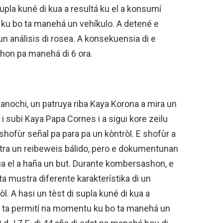
 supla kuné di kua a resultá ku el a konsumí
ku bo ta manehá un vehíkulo. A detené e
un análisis di rosea. A konsekuensia di e
shon pa manehá di 6 ora.
i anochi, un patruya riba Kaya Korona a mira un
a i subi Kaya Papa Cornes i a sigui kore zeilu
shofùr señal pa para pa un kòntròl. E shofùr a
stra un reibeweis bálido, pero e dokumentunan
kua el a haña un but. Durante kombersashon, e
a mustra diferente karakterístika di un
òl. A hasi un tèst di supla kuné di kua a
u ta permití na momentu ku bo ta manehá un