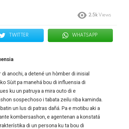
2.5k
Views
TWITTER
WHATSAPP
uensia
 di anochi, a detené un hòmber di inisial
boko Sùit pa manehá bou di influensia di
es ku un patruya a mira outo di e
hon sospechoso i tabata zeilu riba kaminda.
tin un lus di patras dañá. Pa e motibu aki a
urante kombersashon, e agentenan a konstatá
akterístika di un persona ku ta bou di