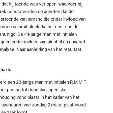
 dat hij toonde was verlopen, waarvoor hij
prek constateerden de agenten dat de
ertoonde van iemand die onder invloed van
nomen waaruit bleek dat hij meer dan de
nuttigd. De 44-jarige man met initialen
ijden onder invloed van alcohol en naar het
nalyse. Naar aanleiding van het resultaat
.
rharts
erd een 20-jarige man met initialen R.M.M.T.
r poging tot doodslag, openlijke
houding vond plaats in het kader van het
de avonduren van zondag 2 maart plaatsvond
 de zaak loopt.