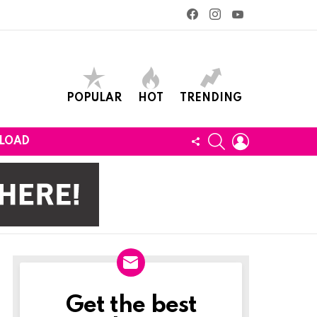
facebook
instagram
youtube
POPULAR
HOT
TRENDING
SEARCH
LOGIN
FOLLOW
LOAD
US
Get the best
Newslett