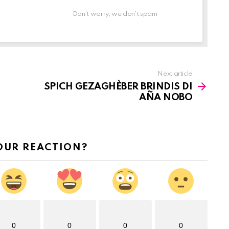
Don't worry, we don't spam
Next article
SPICH GEZAGHÈBER BRINDIS DI
AÑA NOBO
OUR REACTION?
0
0
0
0