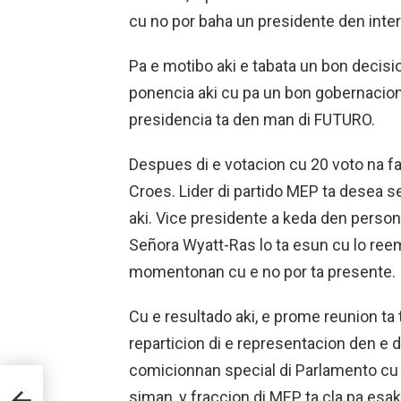
cu no por baha un presidente den inter
Pa e motibo aki e tabata un bon decisi
ponencia aki cu pa un bon gobernacio
presidencia ta den man di FUTURO.
Despues di e votacion cu 20 voto na fa
Croes. Lider di partido MEP ta desea s
aki. Vice presidente a keda den person
Señora Wyatt-Ras lo ta esun cu lo ree
momentonan cu e no por ta presente.
Cu e resultado aki, e prome reunion ta t
reparticion di e representacion den e 
comicionnan special di Parlamento cu 
I
siman, y fraccion di MEP ta cla pa esa