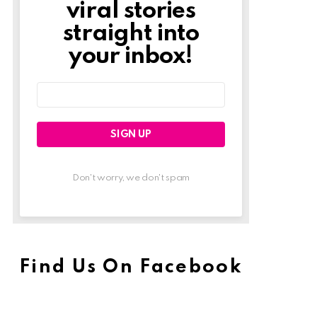
viral stories
straight into
your inbox!
Email
address:
Don't worry, we don't spam
Find Us On Facebook