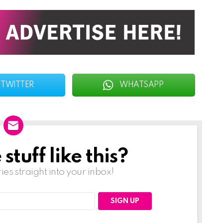
TWITTER
WHATSAPP
tuff like this?
ries straight into your inbox!