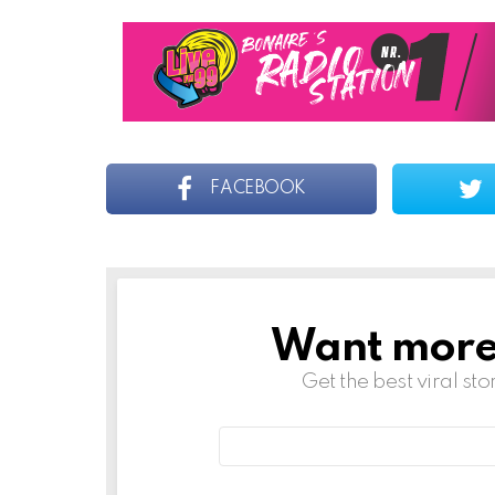
FACEBOOK
Want more s
NEWSLETTER
Get the best viral sto
Email
address: