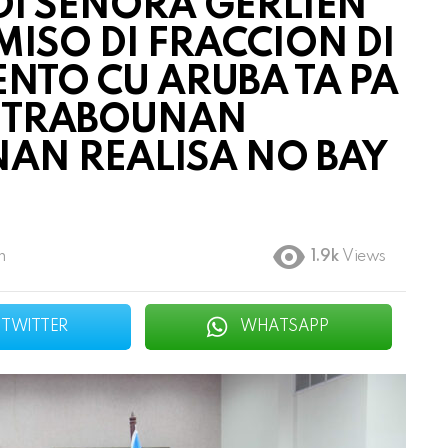
DI SEÑORA GERLIEN
ISO DI FRACCION DI
NTO CU ARUBA TA PA
E TRABOUNAN
AN REALISA NO BAY
m
1.9k
Views
TWITTER
WHATSAPP