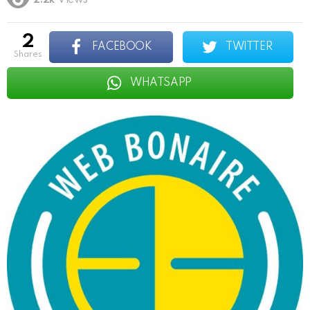
2.2k
Views
2
FACEBOOK
TWITTER
shares
WHATSAPP