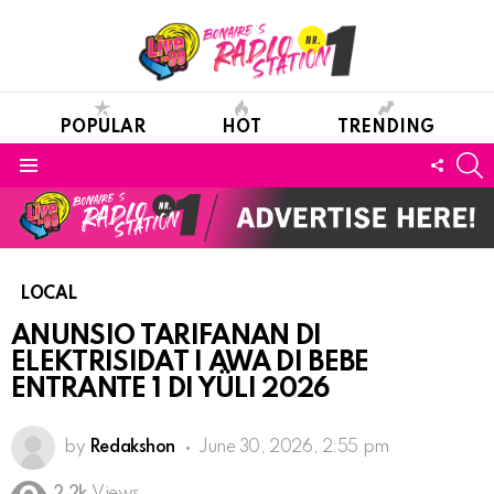
POPULAR
HOT
TRENDING
S
FOLL
Menu
US
LOCAL
ANUNSIO TARIFANAN DI
ELEKTRISIDAT I AWA DI BEBE
ENTRANTE 1 DI YÜLI 2026
by
Redakshon
June 30, 2026, 2:55 pm