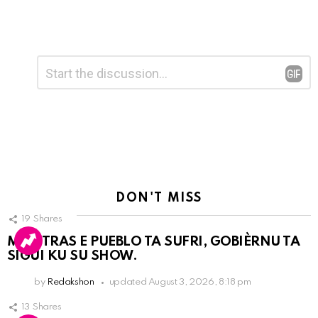
Leave
Comment
*
a
Reply
DON'T MISS
19
Shares
MIENTRAS E PUEBLO TA SUFRI, GOBIÈRNU TA
SIGUI KU SU SHOW.
by
Redakshon
updated
August 3, 2026, 8:18 pm
13
Shares