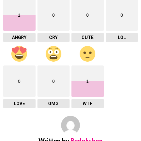
1
0
0
0
ANGRY
CRY
CUTE
LOL
0
0
1
LOVE
OMG
WTF
Written by
Redakshon