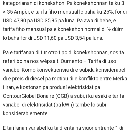
kategorianan di konekshon. Pa konekshonnan te ku 3
× 35 Ampèr, e tarifa fiho mensual lo baha ku 25%, for di
USD 47,80 pa USD 35,85 pa luna. Pa awa di bebe, e
tarifa fiho mensual pa e konekshon normal di ½ dùim
lo baha for di USD 11,60 pa USD 3,54 pa luna.
Pa e tarifanan di tur otro tipo di konekshonnan, nos ta
referí bo na nos wèpsait. Oumento – Tarifa di uso
variabel Komo konsekuensia di e subida konsiderabel
di e preis di diesel pa motibu di e konflikto entre Merka
i Iran, e kostonan pa produsí elektrisidat pa
ContourGlobal Bonaire (CGB) a subi, i ku esaki e tarifa
variabel di elektrisidat (pa kWh) tambe lo subi
konsiderablemente.
E tarifanan variabel ku ta drenta na vigor entrante 1 di