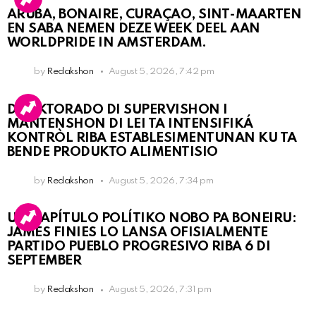
ARUBA, BONAIRE, CURAÇAO, SINT-MAARTEN
EN SABA NEMEN DEZE WEEK DEEL AAN
WORLDPRIDE IN AMSTERDAM.
by
Redakshon
August 5, 2026, 7:42 pm
DIREKTORADO DI SUPERVISHON I
MANTENSHON DI LEI TA INTENSIFIKÁ
KONTRÒL RIBA ESTABLESIMENTUNAN KU TA
BENDE PRODUKTO ALIMENTISIO
by
Redakshon
August 5, 2026, 7:34 pm
UN KAPÍTULO POLÍTIKO NOBO PA BONEIRU:
JAMES FINIES LO LANSA OFISIALMENTE
PARTIDO PUEBLO PROGRESIVO RIBA 6 DI
SEPTEMBER
by
Redakshon
August 5, 2026, 7:31 pm