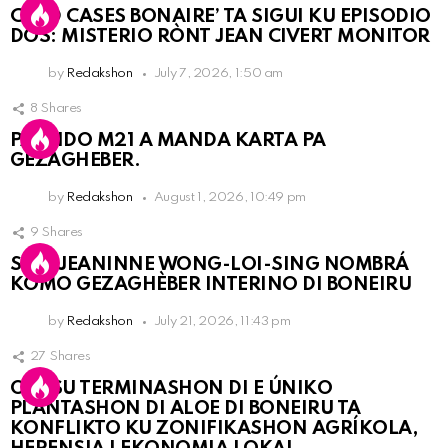
COLD CASES BONAIRE’ TA SIGUI KU EPISODIO
DOS: MISTERIO RÒNT JEAN CIVERT MONITOR
by
Redakshon
July 7, 2026, 1:50 am
8
Shares
PARTIDO M21 A MANDA KARTA PA
GEZAGHEBER.
by
Redakshon
August 1, 2026, 10:49 pm
9
Shares
SRA. JEANINNE WONG-LOI-SING NOMBRÁ
KOMO GEZAGHÈBER INTERINO DI BONEIRU
by
Redakshon
July 21, 2026, 11:43 pm
27
Shares
OLB SU TERMINASHON DI E ÚNIKO
PLANTASHON DI ALOE DI BONEIRU TA
KONFLIKTO KU ZONIFIKASHON AGRÍKOLA,