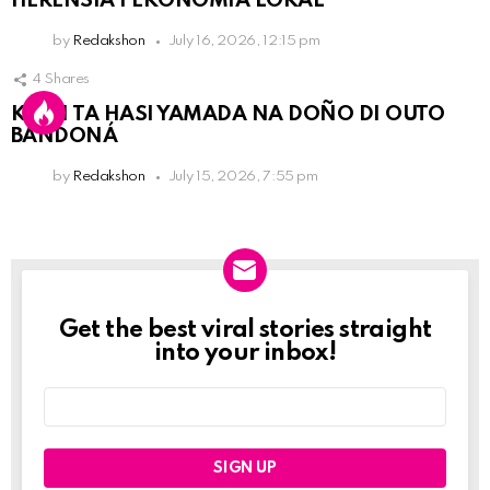
HERENSIA I EKONOMIA LOKAL
by
Redakshon
July 16, 2026, 12:15 pm
4
Shares
KPCN TA HASI YAMADA NA DOÑO DI OUTO
BANDONÁ
by
Redakshon
July 15, 2026, 7:55 pm
Get the best viral stories straight
Newslett
into your inbox!
Email
address: