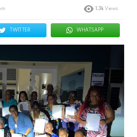
 pm
1.3k
Views
TWITTER
WHATSAPP