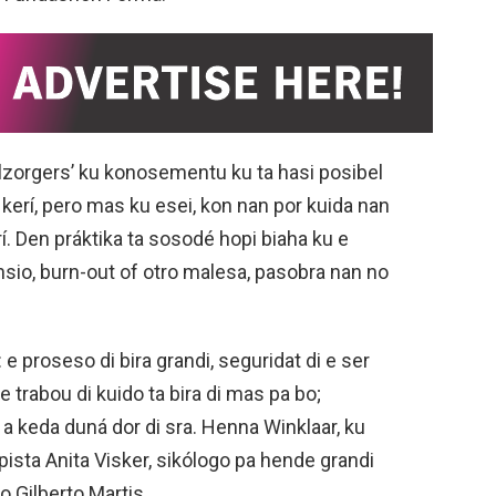
elzorgers’ ku konosementu ku ta hasi posibel
kerí, pero mas ku esei, kon nan por kuida nan
í. Den práktika ta sosodé hopi biaha ku e
ansio, burn-out of otro malesa, pasobra nan no
 proseso di bira grandi, seguridat di e ser
 trabou di kuido ta bira di mas pa bo;
 a keda duná dor di sra. Henna Winklaar, ku
pista Anita Visker, sikólogo pa hende grandi
o Gilberto Martis.