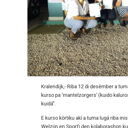
Kralendijk,- Riba 12 di desèmber a tuma
kurso pa ‘mantelzorgers’ (kuido kaluro
kuidá”.
E kurso kòrtiku akí a tuma lugá riba in
Welzijn en Sport) den kolaborashon k