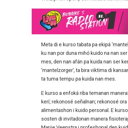
Meta di e kurso tabata pa ekipá ‘mant
ku nan por duna mihó kuido na nan ser 
mes, den nan afán pa kuida nan ser ker
‘mantelzorger’, ta bira viktima di kans
ta tuma tempu pa kuida nan mes.
E kurso a enfoká riba temanan manera: e
kerí; rekonosé señalnan; rekonosé ora e
alimentashon i kuido personal. E kurso
sosten di invitadonan manera fisiotera
Marije Veenstra i profeshonal den kuid