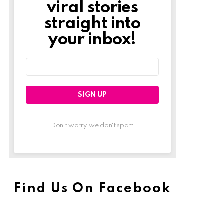
viral stories
straight into
your inbox!
Email
address:
Don't worry, we don't spam
Find Us On Facebook