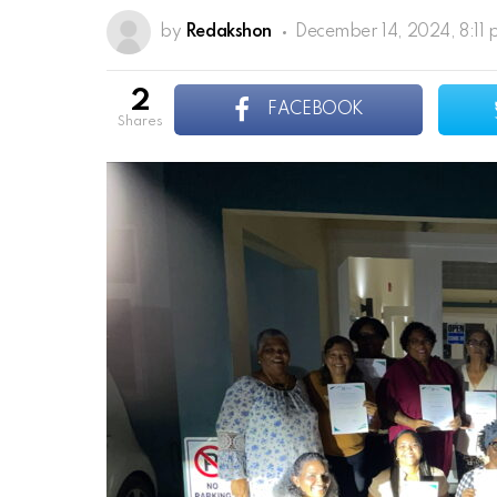
by
Redakshon
December 14, 2024, 8:11
2
FACEBOOK
shares