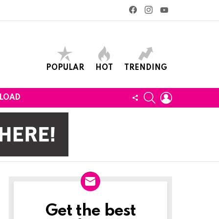
facebook
instagram
youtube
POPULAR
HOT
TRENDING
SEARCH
LOGIN
FOLLOW
LOAD
US
Get the best
Newslett