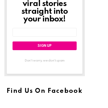
viral stories
straight into
your inbox!
Email
address:
Don't worry, we don't spam
Find Us On Facebook