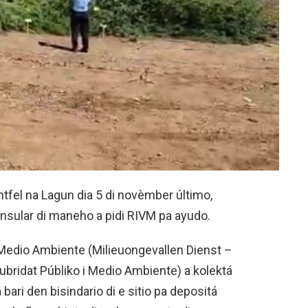
ntfel na Lagun dia 5 di novèmber último,
nsular di maneho a pidi RIVM pa ayudo.
 Medio Ambiente (Milieuongevallen Dienst –
lubridat Públiko i Medio Ambiente) a kolektá
 bari den bisindario di e sitio pa depositá