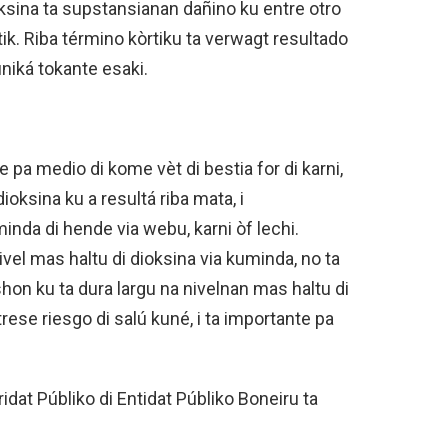
oksina ta supstansianan dañino ku entre otro
stik. Riba término kòrtiku ta verwagt resultado
niká tokante esaki.
 pa medio di kome vèt di bestia for di karni,
ioksina ku a resultá riba mata, i
nda di hende via webu, karni òf lechi.
vel mas haltu di dioksina via kuminda, no ta
on ku ta dura largu na nivelnan mas haltu di
ese riesgo di salú kuné, i ta importante pa
dat Públiko di Entidat Públiko Boneiru ta