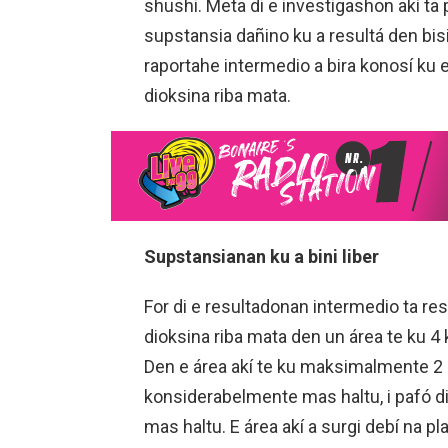
shushi. Meta di e investigashon akí ta
supstansia dañino ku a resultá den bis
raportahe intermedio a bira konosí ku 
dioksina riba mata.
Supstansianan ku a bini liber
For di e resultadonan intermedio ta res
dioksina riba mata den un área te ku 4 k
Den e área akí te ku maksimalmente 2 
konsiderabelmente mas haltu, i pafó di
mas haltu. E área akí a surgi debí na p