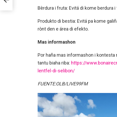
Bèrdura i fruta: Evitá di kome berdura i
Produkto di bestia: Evitá pa kome galiñ
rònt den e área di efekto.
Mas informashon
Por haña mas informashon i kontesta 
tantu biaha riba:
https://www.bonairec
lentfel-di-selibon/
FUENTE:OLB/LIVE99FM