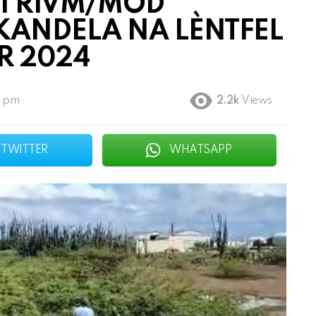
I RIVM/MOD
KANDELA NA LÈNTFEL
R 2024
0 pm
2.2k
Views
TWITTER
WHATSAPP