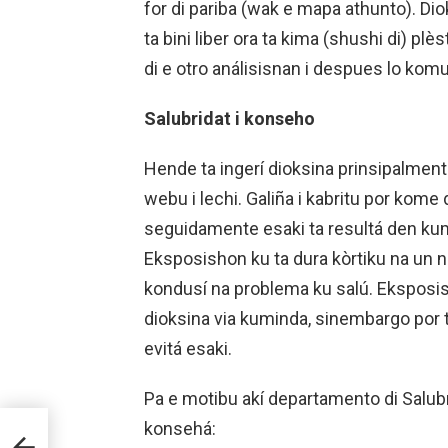
for di pariba (wak e mapa athunto). Di
ta bini liber ora ta kima (shushi di) plè
di e otro análisisnan i despues lo komu
Salubridat i konseho
Hende ta ingerí dioksina prinsipalmente
webu i lechi. Galiña i kabritu por kome d
seguidamente esaki ta resultá den kumi
Eksposishon ku ta dura kòrtiku na un ni
kondusí na problema ku salú. Eksposish
dioksina via kuminda, sinembargo por tr
evitá esaki.
Pa e motibu akí departamento di Salubri
 DI
konsehá: