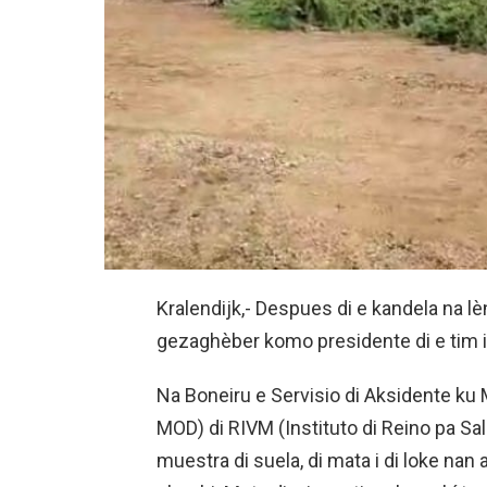
Kralendijk,- Despues di e kandela na lè
gezaghèber komo presidente di e tim i
Na Boneiru e Servisio di Aksidente ku
MOD) di RIVM (Instituto di Reino pa Sa
muestra di suela, di mata i di loke nan a