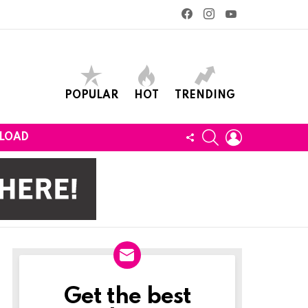
facebook
instagram
youtube
POPULAR
HOT
TRENDING
SEARCH
LOGIN
FOLLOW
LOAD
US
Get the best
Newslett