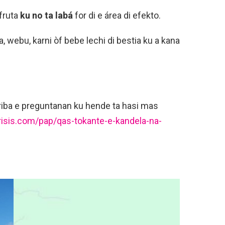
 fruta
ku no ta labá
for di e área di efekto.
a, webu, karni òf bebe lechi di bestia ku a kana
riba e preguntanan ku hende ta hasi mas
risis.com/pap/qas-tokante-e-kandela-na-