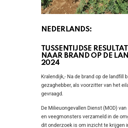
NEDERLANDS:
TUSSENTIJDSE RESULT
NAAR BRAND OP DE LAN
2024
Kralendijk,- Na de brand op de landfill 
gezaghebber, als voorzitter van het ei
gevraagd.
De Milieuongevallen Dienst (MOD) van 
en veegmonsters verzameld in de omge
dit onderzoek is om inzicht te krijgen 