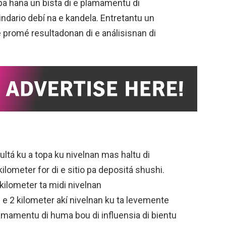
 pa haña un bista di e plamamentu di
indario debí na e kandela. Entretantu un
e promé resultadonan di e análisisnan di
ultá ku a topa ku nivelnan mas haltu di
ilometer for di e sitio pa depositá shushi.
kilometer ta midi nivelnan
 e 2 kilometer akí nivelnan ku ta levemente
lamamentu di huma bou di influensia di bientu