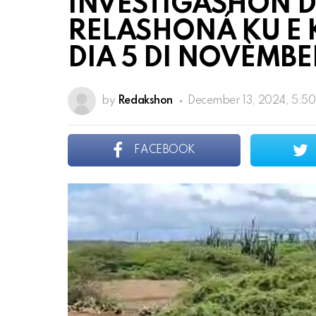
INVESTIGASHON D
RELASHONÁ KU E 
DIA 5 DI NOVÈMBE
by
Redakshon
December 13, 2024, 5:5
FACEBOOK