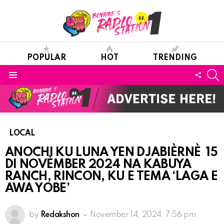
POPULAR
HOT
TRENDING
S
FOLL
Menu
US
LOCAL
ANOCHI KU LUNA YEN DJABIÈRNÈ 15
DI NOVÈMBER 2024 NA KABUYA
RANCH, RINCON, KU E TEMA ‘LAGA E
AWA YOBE’
by
Redakshon
November 14, 2024, 7:56 pm