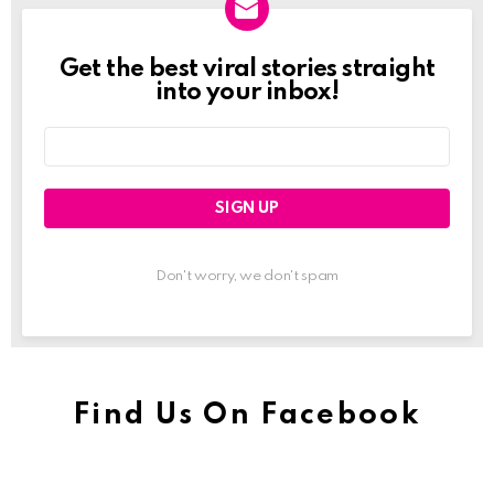
Get the best viral stories straight
Newslett
into your inbox!
Email
address:
Don't worry, we don't spam
Find Us On Facebook