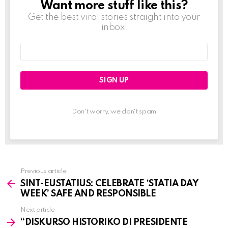
Want more stuff like this?
NEWSLETTER
Get the best viral stories straight into your
inbox!
Email
address:
Don't worry, we don't spam
Previous article
See
SINT-EUSTATIUS: CELEBRATE ‘STATIA DAY
more
WEEK’ SAFE AND RESPONSIBLE
Next article
“DISKURSO HISTORIKO DI PRESIDENTE