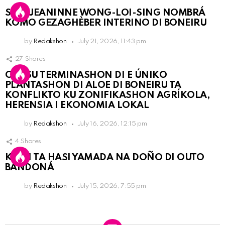
SRA. JEANINNE WONG-LOI-SING NOMBRÁ
KOMO GEZAGHÈBER INTERINO DI BONEIRU
by
Redakshon
July 21, 2026, 11:43 pm
27
Shares
OLB SU TERMINASHON DI E ÚNIKO
PLANTASHON DI ALOE DI BONEIRU TA
KONFLIKTO KU ZONIFIKASHON AGRÍKOLA,
HERENSIA I EKONOMIA LOKAL
by
Redakshon
July 16, 2026, 12:15 pm
4
Shares
KPCN TA HASI YAMADA NA DOÑO DI OUTO
BANDONÁ
by
Redakshon
July 15, 2026, 7:55 pm