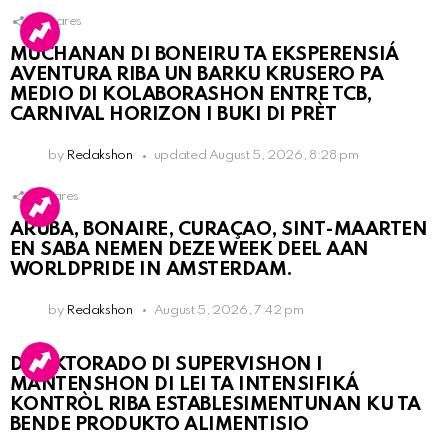
3
Shares
MUCHANAN DI BONEIRU TA EKSPERENSIÁ
AVENTURA RIBA UN BARKU KRUSERO PA
MEDIO DI KOLABORASHON ENTRE TCB,
CARNIVAL HORIZON I BUKI DI PRÈT
by
Redakshon
updated
August 5, 2026, 8:28 pm
1
Shares
ARUBA, BONAIRE, CURAÇAO, SINT-MAARTEN
EN SABA NEMEN DEZE WEEK DEEL AAN
WORLDPRIDE IN AMSTERDAM.
by
Redakshon
August 5, 2026, 7:42 pm
DIREKTORADO DI SUPERVISHON I
MANTENSHON DI LEI TA INTENSIFIKÁ
KONTRÒL RIBA ESTABLESIMENTUNAN KU TA
BENDE PRODUKTO ALIMENTISIO