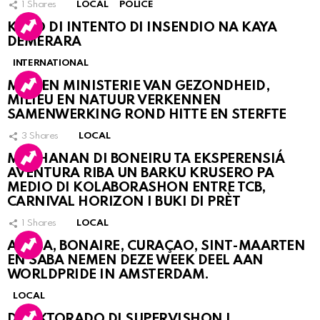
1
Shares
LOCAL
POLICE
KASO DI INTENTO DI INSENDIO NA KAYA
DEMERARA
INTERNATIONAL
MDC EN MINISTERIE VAN GEZONDHEID,
MILIEU EN NATUUR VERKENNEN
SAMENWERKING ROND HITTE EN STERFTE
3
Shares
LOCAL
MUCHANAN DI BONEIRU TA EKSPERENSIÁ
AVENTURA RIBA UN BARKU KRUSERO PA
MEDIO DI KOLABORASHON ENTRE TCB,
CARNIVAL HORIZON I BUKI DI PRÈT
1
Shares
LOCAL
ARUBA, BONAIRE, CURAÇAO, SINT-MAARTEN
EN SABA NEMEN DEZE WEEK DEEL AAN
WORLDPRIDE IN AMSTERDAM.
LOCAL
DIREKTORADO DI SUPERVISHON I