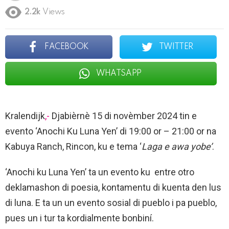
2.2k
Views
FACEBOOK
TWITTER
WHATSAPP
Kralendijk
,-
Djabièrnè 15 di novèmber 2024 tin e
evento ‘Anochi Ku Luna Yen’ di 19:00 or – 21:00 or na
Kabuya Ranch, Rincon, ku e tema ‘
Laga e awa yobe’
.
‘Anochi ku Luna Yen’ ta un evento ku entre otro
deklamashon di poesia, kontamentu di kuenta den lus
di luna. E ta un un evento sosial di pueblo i pa pueblo,
pues un i tur ta kordialmente bonbiní.