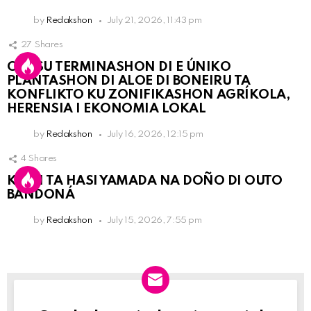
by
Redakshon
July 21, 2026, 11:43 pm
27
Shares
OLB SU TERMINASHON DI E ÚNIKO
PLANTASHON DI ALOE DI BONEIRU TA
KONFLIKTO KU ZONIFIKASHON AGRÍKOLA,
HERENSIA I EKONOMIA LOKAL
by
Redakshon
July 16, 2026, 12:15 pm
4
Shares
KPCN TA HASI YAMADA NA DOÑO DI OUTO
BANDONÁ
by
Redakshon
July 15, 2026, 7:55 pm