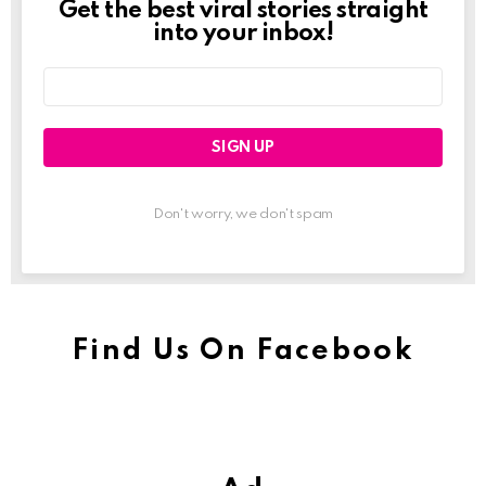
Get the best viral stories straight
Newslett
into your inbox!
Email
address:
Don't worry, we don't spam
Find Us On Facebook