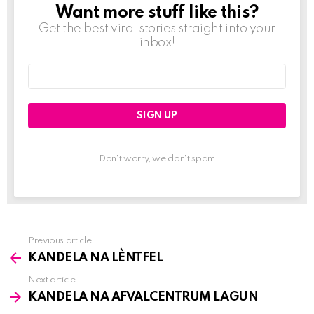
Want more stuff like this?
NEWSLETTER
Get the best viral stories straight into your
inbox!
Email
address:
Don't worry, we don't spam
Previous article
See
KANDELA NA LÈNTFEL
more
Next article
KANDELA NA AFVALCENTRUM LAGUN