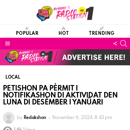
POPULAR
HOT
TRENDING
S
FOLL
Menu
US
LOCAL
PETISHON PA PÈRMIT I
NOTIFIKASHON DI AKTIVIDAT DEN
LUNA DI DESÈMBER I YANÜARI
by
Redakshon
November 6, 2024, 8:43 pm