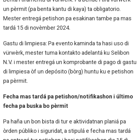
un pèrmit (pa benta kantu di kaya) ta obligatorio.
Mester entregá petishon pa esakinan tambe pa mas
tardá 15 di novèmber 2024.
Gastu di limpiesa: Pa evento kaminda ta hasi uso di
vürwèrk, mester tuma kontakto adelantá ku Selibon
N.V. i mester entregá un komprobante di pago di gastu
di limpiesa òf un depósito (bòrg) huntu ku e petishon
pa pèrmit.
Fecha mas tardá pa petishon/notifikashon i último
fecha pa buska bo pèrmit
Pa haña un bon bista di tur e aktividatnan planiá pa
òrden públiko i siguridat, a stipulá e fecha mas tardá