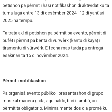
petishon pa pèrmit i hasi notifikashon di aktividat ku ta
tuma lugá entre 13 di desèmber 2024 i 12 di yanüari
2025 na tempu.
Ta trata akí di petishon pa pèrmit pa evento, pèrmit di
bufèt i pèrmit pa benta di vürwèrk (kantu di kaya) i
tiramentu di vürwèrk. E fecha mas tardá pa entregá
esakinan ta 15 di novèmber 2024.
Pèrmit i notifikashon
Pa organisá evento públiko i presentashon di grupo
musikal manera gaita, aguinaldo, barí i tambú, un
pèrmit ta obligatorio. Minimalmente dos dia promé ku