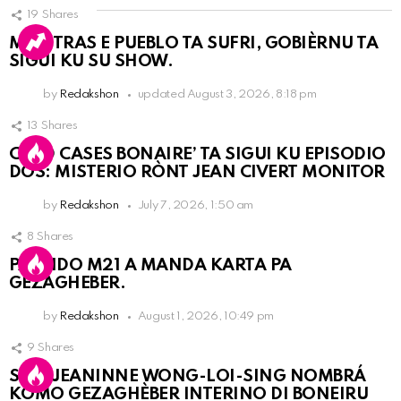
19
Shares
MIENTRAS E PUEBLO TA SUFRI, GOBIÈRNU TA
SIGUI KU SU SHOW.
by
Redakshon
updated
August 3, 2026, 8:18 pm
13
Shares
COLD CASES BONAIRE’ TA SIGUI KU EPISODIO
DOS: MISTERIO RÒNT JEAN CIVERT MONITOR
by
Redakshon
July 7, 2026, 1:50 am
8
Shares
PARTIDO M21 A MANDA KARTA PA
GEZAGHEBER.
by
Redakshon
August 1, 2026, 10:49 pm
9
Shares
SRA. JEANINNE WONG-LOI-SING NOMBRÁ
KOMO GEZAGHÈBER INTERINO DI BONEIRU