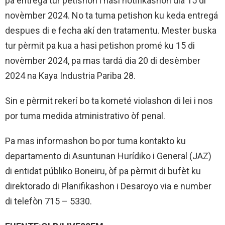
pa entregá tur petishon i hasi notifikashon dia 15 di
novèmber 2024. No ta tuma petishon ku keda entregá
despues di e fecha akí den tratamentu. Mester buska
tur pèrmit pa kua a hasi petishon promé ku 15 di
novèmber 2024, pa mas tardá dia 20 di desèmber
2024 na Kaya Industria Pariba 28.
Sin e pèrmit rekerí bo ta kometé violashon di lei i nos
por tuma medida atministrativo òf penal.
Pa mas informashon bo por tuma kontakto ku
departamento di Asuntunan Hurídiko i General (JAZ)
di entidat públiko Boneiru, òf pa pèrmit di bufèt ku
direktorado di Planifikashon i Desaroyo via e number
di telefòn 715 – 5330.