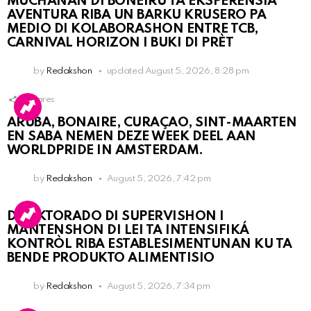
MUCHANAN DI BONEIRU TA EKSPERENSIÁ
AVENTURA RIBA UN BARKU KRUSERO PA
MEDIO DI KOLABORASHON ENTRE TCB,
CARNIVAL HORIZON I BUKI DI PRÈT
by
Redakshon
updated
August 5, 2026, 8:28 pm
1
Shares
ARUBA, BONAIRE, CURAÇAO, SINT-MAARTEN
EN SABA NEMEN DEZE WEEK DEEL AAN
WORLDPRIDE IN AMSTERDAM.
by
Redakshon
August 5, 2026, 7:42 pm
DIREKTORADO DI SUPERVISHON I
MANTENSHON DI LEI TA INTENSIFIKÁ
KONTRÒL RIBA ESTABLESIMENTUNAN KU TA
BENDE PRODUKTO ALIMENTISIO
by
Redakshon
August 5, 2026, 7:34 pm