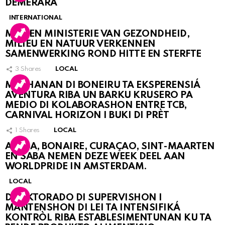
DEMERARA
INTERNATIONAL
MDC EN MINISTERIE VAN GEZONDHEID,
MILIEU EN NATUUR VERKENNEN
SAMENWERKING ROND HITTE EN STERFTE
3
Shares
LOCAL
MUCHANAN DI BONEIRU TA EKSPERENSIÁ
AVENTURA RIBA UN BARKU KRUSERO PA
MEDIO DI KOLABORASHON ENTRE TCB,
CARNIVAL HORIZON I BUKI DI PRÈT
1
Shares
LOCAL
ARUBA, BONAIRE, CURAÇAO, SINT-MAARTEN
EN SABA NEMEN DEZE WEEK DEEL AAN
WORLDPRIDE IN AMSTERDAM.
LOCAL
DIREKTORADO DI SUPERVISHON I
MANTENSHON DI LEI TA INTENSIFIKÁ
KONTRÒL RIBA ESTABLESIMENTUNAN KU TA