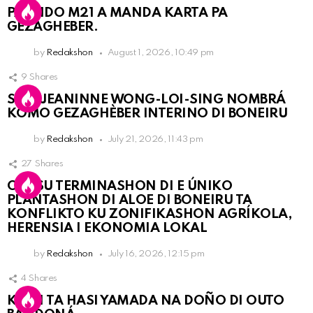
PARTIDO M21 A MANDA KARTA PA
GEZAGHEBER.
by
Redakshon
August 1, 2026, 10:49 pm
9
Shares
SRA. JEANINNE WONG-LOI-SING NOMBRÁ
KOMO GEZAGHÈBER INTERINO DI BONEIRU
by
Redakshon
July 21, 2026, 11:43 pm
27
Shares
OLB SU TERMINASHON DI E ÚNIKO
PLANTASHON DI ALOE DI BONEIRU TA
KONFLIKTO KU ZONIFIKASHON AGRÍKOLA,
HERENSIA I EKONOMIA LOKAL
by
Redakshon
July 16, 2026, 12:15 pm
4
Shares
KPCN TA HASI YAMADA NA DOÑO DI OUTO