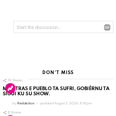
Leave
Comment
*
a
Reply
DON'T MISS
19
Shares
MIENTRAS E PUEBLO TA SUFRI, GOBIÈRNU TA
SIGUI KU SU SHOW.
by
Redakshon
updated
August 3, 2026, 8:18 pm
8
Shares