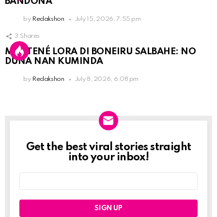
BANDONÁ
by
Redakshon
July 15, 2026, 7:55 pm
3
Shares
MANTENÉ LORA DI BONEIRU SALBAHE: NO
DUNA NAN KUMINDA
by
Redakshon
July 8, 2026, 6:08 pm
Get the best viral stories straight
Newslett
into your inbox!
Email
address: