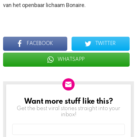
van het openbaar lichaam Bonaire.
FACEBOOK
TWITTER
WHATSAPP
Want more stuff like this?
NEWSLETTER
Get the best viral stories straight into your
inbox!
Email
address: