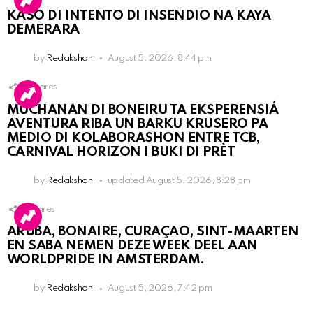
KASO DI INTENTO DI INSENDIO NA KAYA
DEMERARA
by
Redakshon
August 5, 2026, 8:44 pm
3
Shares
MUCHANAN DI BONEIRU TA EKSPERENSIÁ
AVENTURA RIBA UN BARKU KRUSERO PA
MEDIO DI KOLABORASHON ENTRE TCB,
CARNIVAL HORIZON I BUKI DI PRÈT
by
Redakshon
updated
August 5, 2026, 8:28 pm
1
Shares
ARUBA, BONAIRE, CURAÇAO, SINT-MAARTEN
EN SABA NEMEN DEZE WEEK DEEL AAN
WORLDPRIDE IN AMSTERDAM.
by
Redakshon
August 5, 2026, 7:42 pm