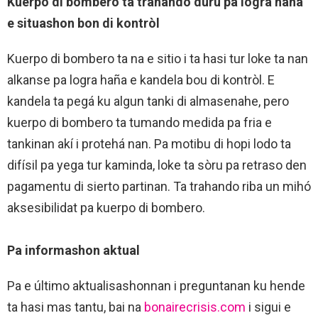
Kuerpo di bombero ta trahando duru pa logra haña
e situashon bon di kontròl
Kuerpo di bombero ta na e sitio i ta hasi tur loke ta nan
alkanse pa logra haña e kandela bou di kontròl. E
kandela ta pegá ku algun tanki di almasenahe, pero
kuerpo di bombero ta tumando medida pa fria e
tankinan akí i protehá nan. Pa motibu di hopi lodo ta
difísil pa yega tur kaminda, loke ta sòru pa retraso den
pagamentu di sierto partinan. Ta trahando riba un mihó
aksesibilidat pa kuerpo di bombero.
Pa informashon aktual
Pa e último aktualisashonnan i preguntanan ku hende
ta hasi mas tantu, bai na
bonairecrisis.com
i sigui e