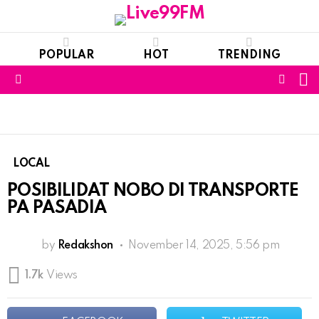
POPULAR
HOT
TRENDING
S
FOLL
Menu
US
LOCAL
POSIBILIDAT NOBO DI TRANSPORTE
PA PASADIA
by
Redakshon
November 14, 2025, 5:56 pm
1.7k
Views