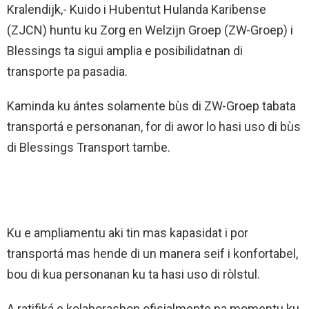
Kralendijk,- Kuido i Hubentut Hulanda Karibense
(ZJCN) huntu ku Zorg en Welzijn Groep (ZW-Groep) i
Blessings ta sigui amplia e posibilidatnan di
transporte pa pasadia.
Kaminda ku ántes solamente bùs di ZW-Groep tabata
transportá e personanan, for di awor lo hasi uso di bùs
di Blessings Transport tambe.
Ku e ampliamentu aki tin mas kapasidat i por
transportá mas hende di un manera seif i konfortabel,
bou di kua personanan ku ta hasi uso di ròlstul.
A ratifiká e kolaborashon ofisialmente na momentu ku