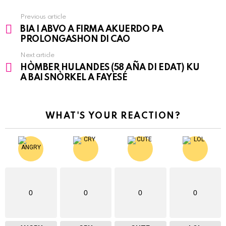
Previous article
See
BIA I ABVO A FIRMA AKUERDO PA
more
PROLONGASHON DI CAO
Next article
HÒMBER HULANDES (58 AÑA DI EDAT) KU
A BAI SNÒRKEL A FAYESÉ
WHAT'S YOUR REACTION?
0
0
0
0