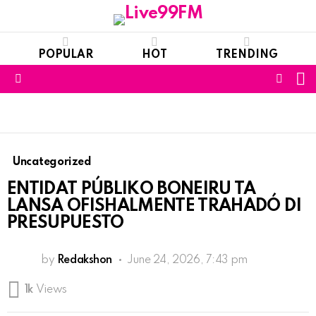
POPULAR
HOT
TRENDING
S
FOLL
Menu
US
Uncategorized
ENTIDAT PÚBLIKO BONEIRU TA
LANSA OFISHALMENTE TRAHADÓ DI
PRESUPUESTO
by
Redakshon
June 24, 2026, 7:43 pm
1k
Views