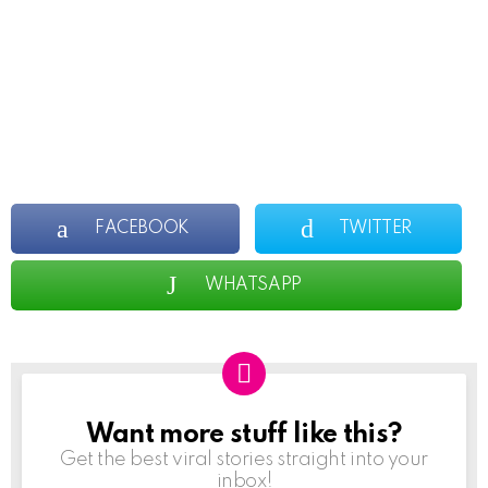
FACEBOOK
TWITTER
WHATSAPP
Want more stuff like this?
NEWSLETTER
Get the best viral stories straight into your
inbox!