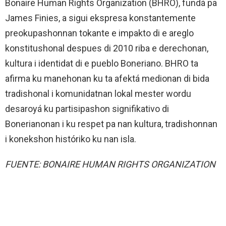
Bonaire Human Rights Organization (BHRO), fundá pa
James Finies, a sigui ekspresa konstantemente
preokupashonnan tokante e impakto di e areglo
konstitushonal despues di 2010 riba e derechonan,
kultura i identidat di e pueblo Boneriano. BHRO ta
afirma ku manehonan ku ta afektá medionan di bida
tradishonal i komunidatnan lokal mester wordu
desaroyá ku partisipashon signifikativo di
Bonerianonan i ku respet pa nan kultura, tradishonnan
i konekshon históriko ku nan isla.
FUENTE: BONAIRE HUMAN RIGHTS ORGANIZATION