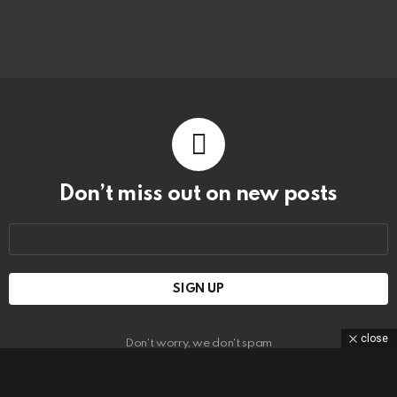
Don’t miss out on new posts
Email
address:
close
Don't worry, we don't spam