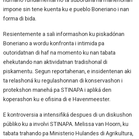
impone sin tene kuenta ku e pueblo Boneriano i nan
forma di bida.
Resientemente a sali informashon ku piskadónan
Boneriano a wordu konfronta i intimida pa
outoridatnan di haf na momento ku nan tabata
ehekutando nan aktividatnan tradishonal di
piskamentu. Segun reportahenan, e insidentenan aki
ta relashoná ku regulashonnan di konservashon i
protekshon manehá pa STINAPA i apliká den
koperashon ku e ofisina di e Havenmeester.
E kontroversia a intensifiká despues di un diskushon
públiko ku a involvi STINAPA. Melissa van Hoorn, ku
tabata trahando pa Ministerio Hulandes di Agrikultura,