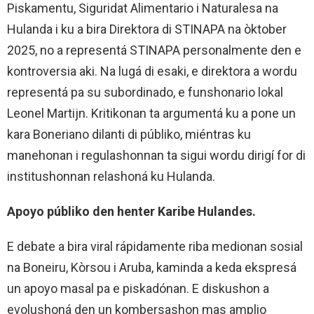
Piskamentu, Siguridat Alimentario i Naturalesa na
Hulanda i ku a bira Direktora di STINAPA na òktober
2025, no a representá STINAPA personalmente den e
kontroversia aki. Na lugá di esaki, e direktora a wordu
representá pa su subordinado, e funshonario lokal
Leonel Martijn. Kritikonan ta argumentá ku a pone un
kara Boneriano dilanti di públiko, miéntras ku
manehonan i regulashonnan ta sigui wordu dirigí for di
institushonnan relashoná ku Hulanda.
Apoyo públiko den henter Karibe Hulandes.
E debate a bira viral rápidamente riba medionan sosial
na Boneiru, Kòrsou i Aruba, kaminda a keda ekspresá
un apoyo masal pa e piskadónan. E diskushon a
evolushoná den un kombersashon mas amplio