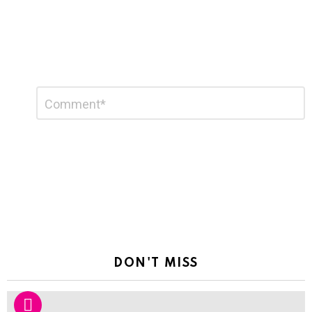
Leave
Comment
*
a
Reply
DON'T MISS