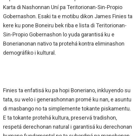
Karta di Nashonnan Uní pa Teritorionan-Sin-Propio
Gobernashon. Esaki ta e motibu dikon James Finies ta
kere ku pone Boneiru bek riba e lista di Teritorionan-
Sin-Propio Gobernashon lo yuda garantisá ku e
Bonerianonan nativo ta protehá kontra eliminashon
demográfiko i kultural.
Finies ta enfatisá ku pa hopi Boneriano, inkluyendo su
tata, su welo i generashonnan promé ku nan, e asuntu
di masbango no ta simplemente tokante piskamentu.
E ta tokante protehá kultura, preservá tradishon,
respetá derechonan natural i garantisá ku derechonan
humano fundamental no ta subordiná na manehonan