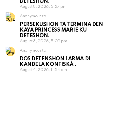
DETESHON.
August 8, 2026, 5:27 pm
Anonymous to
PERSEKUSHON TA TERMINA DEN
KAYA PRINCESS MARIE KU
DETESHON.
August 8, 2026, 5:09 pm
Anonymous to
DOS DETENSHON I ARMA DI
KANDELA KONFISKÁ .
August 4, 2026, 11:54 am