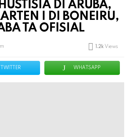
USTISIA DI ARUBA,
ARTEN I DI BONEIRU,
SABA TA OFISIAL
am
1.2k
Views
TWITTER
WHATSAPP