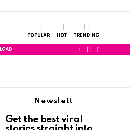
POPULAR
HOT
TRENDING
SEARCH
LOGIN
FOLLOW
LOAD
US
Newslett
Get the best viral
stories straight into