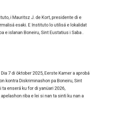
uto, i Mauritsz J. de Kort, presidente di e
alisá esaki. E Instituto lo utilisá e lokalidat
 e islanan Boneiru, Sint Eustatius i Saba .
e Dia 7 di òktober 2025, Eerste Kamer a aprobá
on kontra Diskriminashon pa Boneiru, Sint
 ta enserá ku for di yanüari 2026,
apelashon riba e lei si nan ta sinti ku nan a