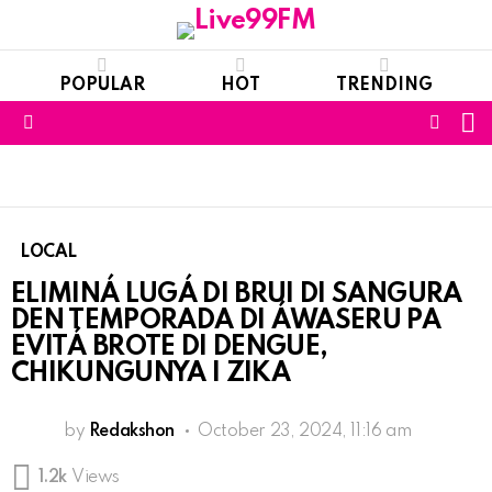
POPULAR
HOT
TRENDING
S
FOLL
Menu
US
LOCAL
ELIMINÁ LUGÁ DI BRUI DI SANGURA
DEN TEMPORADA DI ÁWASERU PA
EVITÁ BROTE DI DENGUE,
CHIKUNGUNYA I ZIKA
by
Redakshon
October 23, 2024, 11:16 am
1.2k
Views