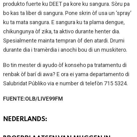
produkto fuerte ku DEET pa kore ku sangura. Sòru pa
bo kas ta liber di sangura. Pone skrin òf usa un ‘spray’
ku ta mata sangura. E sangura ku ta plama dengue,
chikungunya òf zika, ta aktivo durante henter dia.
Spesialmente mainta tempran òf den atardi. Drumi
durante dia i tramèrdia i anochi bou di un muskitero.
Bo tin mester di ayudo òf konseho pa tratamentu di
renbak òf barí di awa? E ora ei yama departamento di
Salubridat Públiko via e number di telefòn 715 5324.
FUENTE:OLB/LIVE99FM
NEDERLANDS: