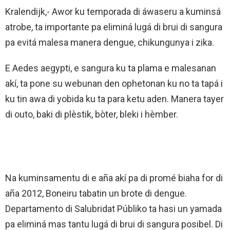
Kralendijk,- Awor ku temporada di áwaseru a kuminsá
atrobe, ta importante pa eliminá lugá di brui di sangura
pa evitá malesa manera dengue, chikungunya i zika.
E Aedes aegypti, e sangura ku ta plama e malesanan
akí, ta pone su webunan den ophetonan ku no ta tapá i
ku tin awa di yobida ku ta para ketu aden. Manera tayer
di outo, baki di plèstik, bòter, bleki i hèmber.
Na kuminsamentu di e aña akí pa di promé biaha for di
aña 2012, Boneiru tabatin un brote di dengue.
Departamento di Salubridat Públiko ta hasi un yamada
pa eliminá mas tantu lugá di brui di sangura posibel. Di