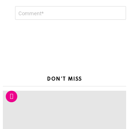
Leave
Comment
*
a
Reply
DON'T MISS