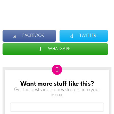
FACEBOOK
TWITTER
WHATSAPP
Want more stuff like this?
NEWSLETTER
Get the best viral stories straight into your
inbox!
Email
address: