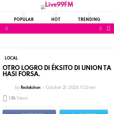
POPULAR
HOT
TRENDING
S
FOLL
Menu
US
LOCAL
OTRO LOGRO DI ÉKSITO DI UNION TA
HASI FORSA.
by
Redakshon
October 21, 2024, 11:53 am
1.8k
Views