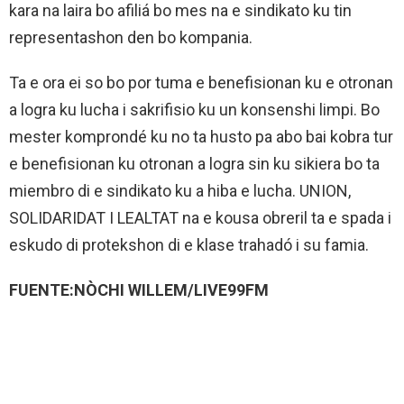
kara na laira bo afiliá bo mes na e sindikato ku tin
representashon den bo kompania.
Ta e ora ei so bo por tuma e benefisionan ku e otronan
a logra ku lucha i sakrifisio ku un konsenshi limpi. Bo
mester komprondé ku no ta husto pa abo bai kobra tur
e benefisionan ku otronan a logra sin ku sikiera bo ta
miembro di e sindikato ku a hiba e lucha. UNION,
SOLIDARIDAT I LEALTAT na e kousa obreril ta e spada i
eskudo di protekshon di e klase trahadó i su famia.
FUENTE:NÒCHI WILLEM/LIVE99FM