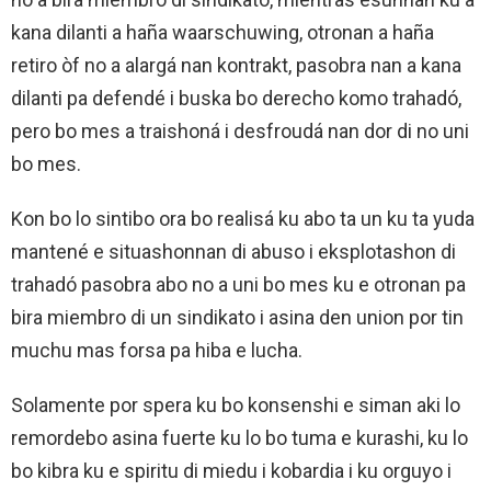
kana dilanti a haña waarschuwing, otronan a haña
retiro òf no a alargá nan kontrakt, pasobra nan a kana
dilanti pa defendé i buska bo derecho komo trahadó,
pero bo mes a traishoná i desfroudá nan dor di no uni
bo mes.
Kon bo lo sintibo ora bo realisá ku abo ta un ku ta yuda
mantené e situashonnan di abuso i eksplotashon di
trahadó pasobra abo no a uni bo mes ku e otronan pa
bira miembro di un sindikato i asina den union por tin
muchu mas forsa pa hiba e lucha.
Solamente por spera ku bo konsenshi e siman aki lo
remordebo asina fuerte ku lo bo tuma e kurashi, ku lo
bo kibra ku e spiritu di miedu i kobardia i ku orguyo i