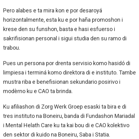
Pero alabes e ta mira kon e por desaroyá
horizontalmente, esta ku e por haña promoshon i
krese den su funshon, basta e hasi esfuerso i
sakrifisionan personal i sigui studia den su ramo di
trabou.
Pues un persona por drenta servisio komo hasidó di
limpiesa i terminá komo direktora di e instituto. Tambe
mustra riba e benefisionan sekundario posirivo i
modèrno ku e CAO ta brinda.
Ku afiliashon di Zorg Werk Groep esaski ta bira e di
tres instituto na Boneiru, banda di Fundashon Mariadal
i Mental Helath Care ku ta kai bou di e CAO kolektivo
den sektor di kuido na Boneiru, Saba i Statia.