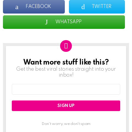
FACEBOOK
TWITTER
WHATSAPP
Want more stuff like this?
NEWSLETTER
Get the best viral stories straight into your
inbox!
Email
address:
Don't worry, we don't spam