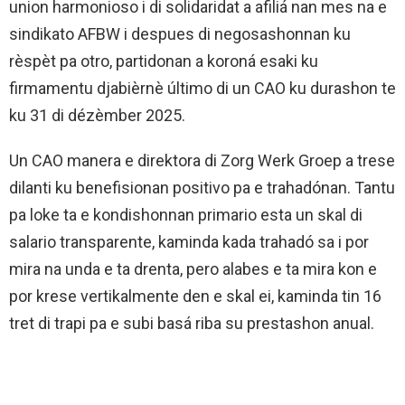
union harmonioso i di solidaridat a afiliá nan mes na e
sindikato AFBW i despues di negosashonnan ku
rèspèt pa otro, partidonan a koroná esaki ku
firmamentu djabièrnè último di un CAO ku durashon te
ku 31 di dézèmber 2025.
Un CAO manera e direktora di Zorg Werk Groep a trese
dilanti ku benefisionan positivo pa e trahadónan. Tantu
pa loke ta e kondishonnan primario esta un skal di
salario transparente, kaminda kada trahadó sa i por
mira na unda e ta drenta, pero alabes e ta mira kon e
por krese vertikalmente den e skal ei, kaminda tin 16
tret di trapi pa e subi basá riba su prestashon anual.