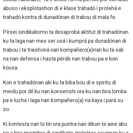
abuso i eksplotashon di e klase trahadó i protehá e
trahadó kontra di dunadónan di trabou di mala fe.
P’esei sindikalismo ta desaprobá aktitut di trahadónan
ku ta laga nan mes ser usá i kumprá pa dunadónan di
trabou i ta traishoná nan kompañero(a)nan ku ta sali
na nan defensa i hasta pèrdè nan trabou pa e bon
kousa.
Kon e trahadónan aki ku ta biba bou di e spiritu di
miedu por dil ku nan konsenshi ora ku nan bira lomba
pa e lucha i laga nan kompañero(a) na kaya i pará su
so.
Ki kontesta nan lo tin ora puntra nan dikon te awe abo
no a bira miembro di sindikato, miéntras esunnan ku a