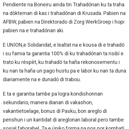
Pendiente na Boneiru ainda tin Trahadónan ku ta traha
na dòkternan di kas i trahadónan di Krusada. Pabien na
AFBW, pabien na Direktorado di Zorg WerkGroep i hopi
pabien na e trahadónan aki.
E UNION,e Solidaridat, e lealtat na e kousa di e trahadó
i su famia ta garantia 100% di ku trahadónan ta risibí e
trato ku rèspèt, ku trahadó ta haña rekonosementu i
ku nan ta haña un pago hustu pa e labor ku nan ta duna
diariamente na e dunadó di trabou.
E ta e garantia tambe pa logra kondishonnan
sekundario, manera dianan di vakashon,
vakantietoelage, bonus di Pasku, bon areglo di
penshun i un kantidat di areglonan laboral pero tambe
sosial faborabel. Ta e úniko forma pa nos por kombatí