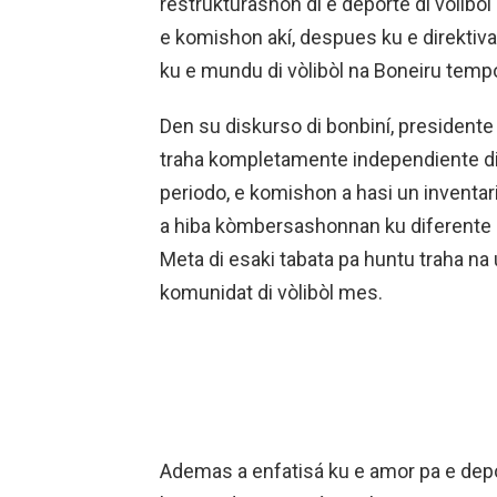
restrukturashon di e deporte di vòlibò
e komishon akí, despues ku e direktiva
ku e mundu di vòlibòl na Boneiru tempo
Den su diskurso di bonbiní, presidente
traha kompletamente independiente di
periodo, e komishon a hasi un inventar
a hiba kòmbersashonnan ku diferente ek
Meta di esaki tabata pa huntu traha na
komunidat di vòlibòl mes.
Ademas a enfatisá ku e amor pa e depo