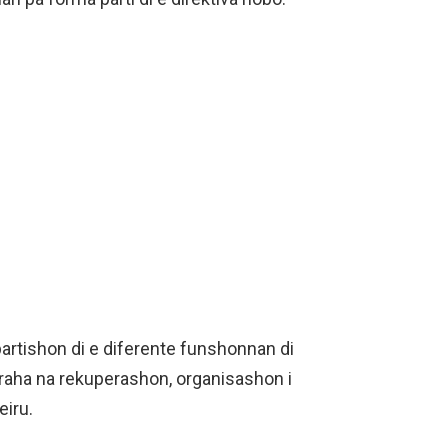
partishon di e diferente funshonnan di
traha na rekuperashon, organisashon i
eiru.