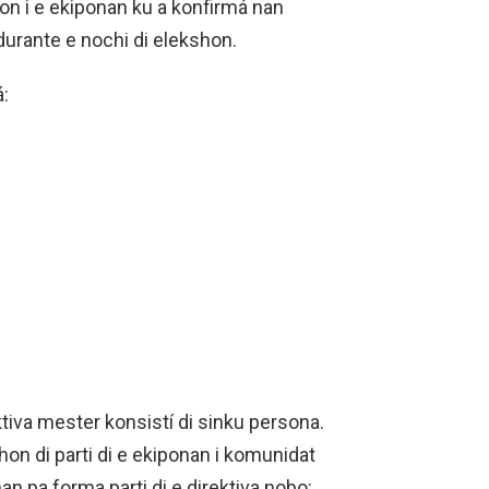
ion i e ekiponan ku a konfirmá nan
durante e nochi di elekshon.
:
iva mester konsistí di sinku persona.
hon di parti di e ekiponan i komunidat
an pa forma parti di e direktiva nobo: