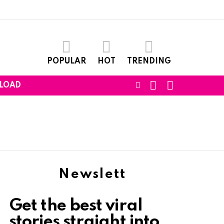
POPULAR
HOT
TRENDING
SEARCH
LOGIN
FOLLOW
LOAD
US
Newslett
Get the best viral
stories straight into