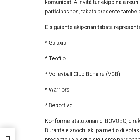
komunidat. A invitá tur ekipo na e reun
partisipashon, tabata presente tambe 
E siguiente ekiponan tabata representá
* Galaxia
* Teofilo
* Volleyball Club Bonaire (VCB)
* Warriors
* Deportivo
Konforme statutonan di BOVOBO, direkt
Durante e anochi akí pa medio di votas
TA
presente i a elegí e siguiente personan