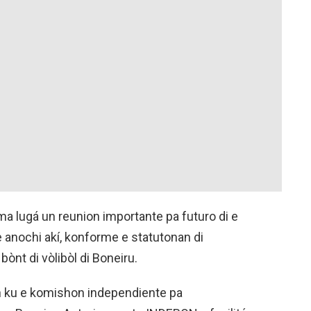
uma lugá un reunion importante pa futuro di e
e anochi akí, konforme e statutonan di
bònt di vòlibòl di Boneiru.
n ku e komishon independiente pa