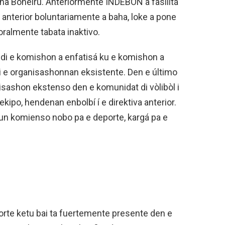
l na Boneiru. Anteriormente INDEBON a fasilitá
 anterior boluntariamente a baha, loke a pone
ralmente tabata inaktivo.
 di e komishon a enfatisá ku e komishon a
 e organisashonnan eksistente. Den e último
isashon ekstenso den e komunidat di vòlibòl i
ipo, hendenan enbolbí í e direktiva anterior.
 un komienso nobo pa e deporte, kargá pa e
rte ketu bai ta fuertemente presente den e