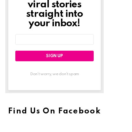
viral stories
straight into
your inbox!
Email
address:
Don't worry, we don't spam
Find Us On Facebook