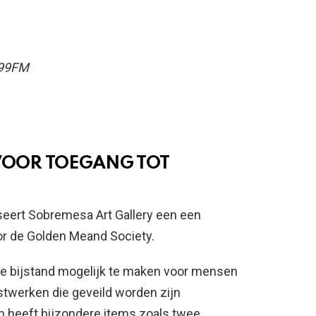
E99FM
VOOR TOEGANG TOT
iseert Sobremesa Art Gallery een een
or de Golden Meand Society.
che bijstand mogelijk te maken voor mensen
stwerken die geveild worden zijn
n heeft bijzondere items zoals twee