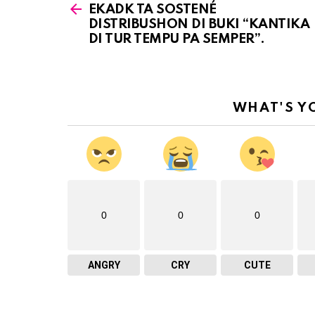
See
EKADK TA SOSTENÉ
more
DISTRIBUSHON DI BUKI “KANTIKA
DI TUR TEMPU PA SEMPER”.
WHAT'S Y
0
0
0
ANGRY
CRY
CUTE