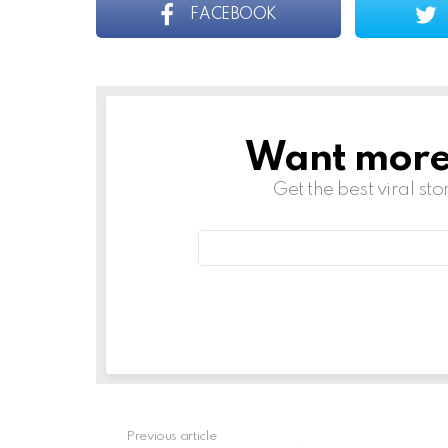
FACEBOOK
Want more s
NEWSLETTER
Get the best viral sto
Email
address:
Previous article