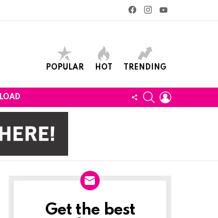
facebook
instagram
youtube
POPULAR
HOT
TRENDING
SEARCH
LOGIN
FOLLOW
LOAD
US
Get the best
Newslett