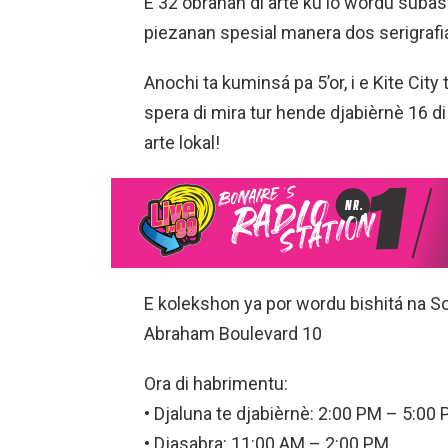
E 32 obranan di arte ku lo wordu subastá
piezanan spesial manera dos serigrafia
Anochi ta kuminsá pa 5’or, i e Kite City 
spera di mira tur hende djabièrnè 16 di
arte lokal!
E kolekshon ya por wordu bishitá na 
Abraham Boulevard 10
Ora di habrimentu:
• Djaluna te djabièrnè: 2:00 PM – 5:00
• Djasabra: 11:00 AM – 2:00 PM