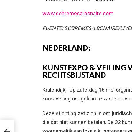
www.sobremesa-bonaire.com
FUENTE: SOBREMESA BONAIRE/LIV
NEDERLAND:
KUNSTEXPO & VEILING 
RECHTSBIJSTAND
Kralendijk,- Op zaterdag 16 mei organ
kunstveiling om geld in te zamelen vo
Deze stichting zet zich in om juridis
die dat niet kunnen betalen. De 32 kun
SHON
voornamelijk van lokale kunstenaars e
U PA