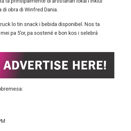
 ta prinsipalmente di artistanan lokal i inkluí
 di obra di Winfred Dania.
truck lo tin snack i bebida disponibel. Nos ta
 mei pa 5’or, pa sostené e bon kos i selebrá
Sobremesa:
 PM