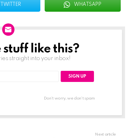
TWITTER
WHATSAPP
tuff like this?
ries straight into your inbox!
Don't worry, we don't spam
Next article