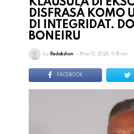
KLÁUSULA DI EK
DISFRASÁ KOMO 
DI INTEGRIDAT. D
BONEIRU
by
Redakshon
May 12, 2026, 11:18 am
FACEBOOK