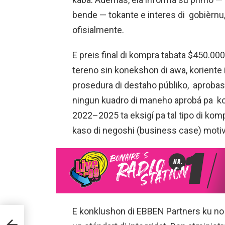
bende — tokante e interes di gobièrn
ofisialmente.
E preis final di kompra tabata $450.000.
tereno sin konekshon di awa, koriente i
prosedura di destaho públiko, aprobasho
ningun kuadro di maneho aprobá pa ko
2022–2025 ta eksigí pa tal tipo di komp
kaso di negoshi (business case) motivá
E konklushon di EBBEN Partners ku no 