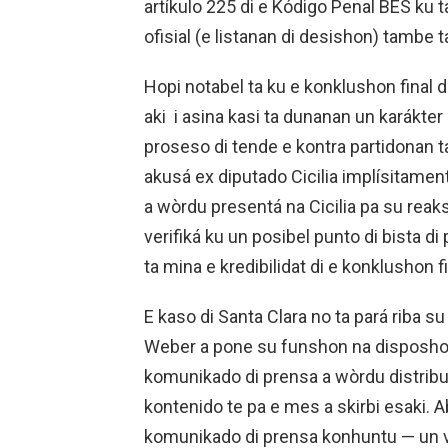
artíkulo 225 di e Kódigo Penal BES ku 
ofisial (e listanan di desishon) tambe 
Hopi notabel ta ku e konklushon final di
aki i asina kasi ta dunanan un karákte
proseso di tende e kontra partidonan
akusá ex diputado Cicilia implísitamen
a wòrdu presentá na Cicilia pa su rea
verifiká ku un posibel punto di bista di 
ta mina e kredibilidat di e konklushon fi
E kaso di Santa Clara no ta pará riba s
Weber a pone su funshon na disposhon 
komunikado di prensa a wòrdu distribu
kontenido te pa e mes a skirbi esaki. 
komunikado di prensa konhuntu — un 