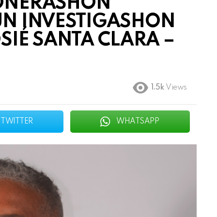
SONERASHON
UN INVESTIGASHON
OSIÉ SANTA CLARA –
1.5k
Views
TWITTER
WHATSAPP