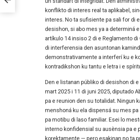
un stándart di integridat. Den atminis
IRU
konflikto di interes real ta aplikabel, 
interes. No ta sufisiente pa sali for d
desishon, si abo mes ya a determiná e 
artíkulo 14 insiso 2 di e Reglamento di 
di interferensia den asuntonan kamind
demonstrativamente a interferí ku e k
kontradikshon ku tantu e letra i e spírit
Den e listanan públiko di desishon di e
mart 2025 i 11 di juni 2025, diputad
pa e reunion den su totalidat. Ningun k
menshoná ku ela dispensá su mes pa e
pa motibu di laso familiar. Esei lo me
interno konfidensial su ausènsia pa e 
korektamente — pero esakinan no ta pú