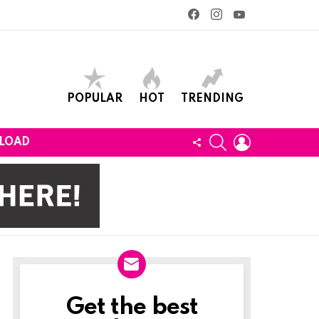
facebook
instagram
youtube
POPULAR
HOT
TRENDING
SEARCH
LOGIN
FOLLOW
LOAD
US
Get the best
Newslett