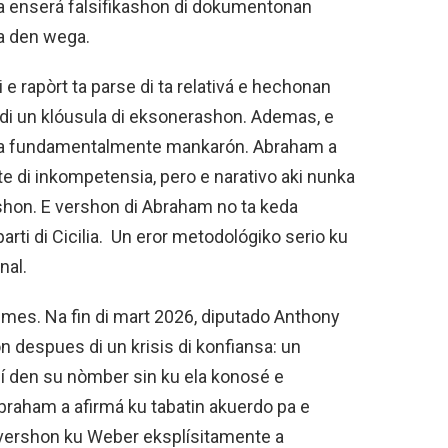
ta enserá falsifikashon di dokumentonan
ta den wega.
 e rapòrt ta parse di ta relativá e hechonan
r di un klóusula di eksonerashon. Ademas, e
 ta fundamentalmente mankarón. Abraham a
te di inkompetensia, pero e narativo aki nunka
kshon. E vershon di Abraham no ta keda
parti di Cicilia. Un eror metodológiko serio ku
nal.
u mes. Na fin di mart 2026, diputado Anthony
despues di un krisis di konfiansa: un
í den su nòmber sin ku ela konosé e
Abraham a afirmá ku tabatin akuerdo pa e
vershon ku Weber eksplísitamente a