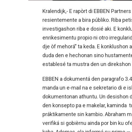
Kralendijk,- E rapòrt di EBBEN Partners t
resientemente a bira públiko. Riba peti
investigashon riba e dosié aki. E konk
enrikesimentu propio ni otro irregulari
dje òf mehorá” ta keda. E konklushon a
duda den e hechonan sino hustamente
establesé ta mustra den un direkshon
EBBEN a dokumentá den paragrafo 3.4 
manda un e-mail na e sekretario di e i
dokumentonan athuntu. Un desishon de
den konsepto pa e makelar, kaminda 
práktikamente sin kambio. Abraham m
verifiká si gobièrnu ainda por bin ku of
kaba. Ademas, ela informá su primo — 