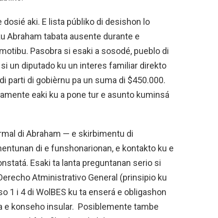
 dosié aki. E lista públiko di desishon lo
u Abraham tabata ausente durante e
 motibu. Pasobra si esaki a sosodé, pueblo di
si un diputado ku un interes familiar direkto
di parti di gobièrnu pa un suma di $450.000.
stamente eaki ku a pone tur e asunto kuminsá
ormal di Abraham — e skirbimentu di
mentunan di e funshonarionan, e kontakto ku e
nstatá. Esaki ta lanta preguntanan serio si
di Derecho Atministrativo General (prinsipio ku
so 1 i 4 di WolBES ku ta enserá e obligashon
na e konseho insular. Posiblemente tambe