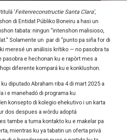
itulá ‘
Feitenreconstructie Santa Clara’
,
shon di Entidat Públiko Boneiru a hasi un
lushon tabata: ningun “intenshon malisioso,
dat.” Solamente un par di “punto pa siña for di
ki meresé un análisis krítiko — no pasobra ta
 pasobra e hechonan ku e rapòrt mes a
 hopi diferente kompará ku e konklushon.
ku diputado Abraham riba 4 di mart 2025 a
sla i e manehadó di programa ku
n konsepto di kolegio ehekutivo i un karta
tur dos despues a wòrdu adoptá
es tambe a tuma kontakto ku e makelar pa
erta, mientras ku ya tabatin un oferta privá
un di e herederonan pues e partido ku ta