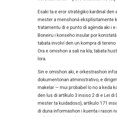
Esaki ta e eror stratégiko kardinal den e
mester a menshoná eksplísitamente k
tratamentu di e punto di agènda aki i e
Boneiru i konseho insular por konstatá 
tabata involví den un kompra di tereno 
Ora e omishon a sali na kla, tabata hu
lora.
Sin e omishon aki, e orkestrashon inf
dokumentonan atministrativo, e dirigi
makelar — mui probabel lo no a keda ko
den lus di artíkulo 3 insiso 2 di e Lei 
mester ta kuidadoso), artíkulo 171 insi
di duna informashon i kuenta i rason 