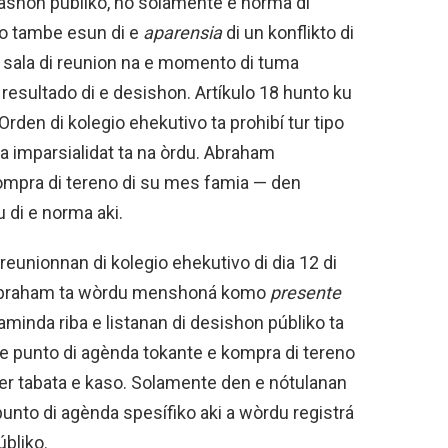
trashon públiko, no solamente e norma di
sino tambe esun di e
aparensia
di un konflikto di
i e sala di reunion na e momento di tuma
resultado di e desishon. Artíkulo 18 hunto ku
Orden di kolegio ehekutivo ta prohibí tur tipo
a imparsialidat ta na òrdu. Abraham
ompra di tereno di su mes famia — den
u di e norma aki.
 reunionnan di kolegio ehekutivo di dia 12 di
o Abraham ta wòrdu menshoná komo
presente
aminda riba e listanan di desishon públiko ta
 punto di agènda tokante e kompra di tereno
ster tabata e kaso. Solamente den e nótulanan
punto di agènda spesífiko aki a wòrdu registrá
bliko.