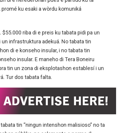
u, promé ku esaki a wòrdu komuniká
 $55.000 riba di e preis ku tabata pidi pa un
 un infrastruktura adekuá. No tabata tin
n di e konseho insular, i no tabata tin
nseho insular. E maneho di Tera Boneiru
ra tin un zona di eksplotashon establesí i un
. Tur dos tabata falta.
tabata tin “ningun intenshon malisioso” no ta