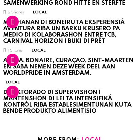
SAMENWERKING ROND HITTE EN STERFTE
2
Shares
LOCAL
MUCHANAN DI BONEIRU TA EKSPERENSIÁ
AVENTURA RIBA UN BARKU KRUSERO PA
MEDIO DI KOLABORASHON ENTRE TCB,
CARNIVAL HORIZON I BUKI DI PRÈT
1
Shares
LOCAL
ARUBA, BONAIRE, CURAÇAO, SINT-MAARTEN
EN SABA NEMEN DEZE WEEK DEEL AAN
WORLDPRIDE IN AMSTERDAM.
LOCAL
DIREKTORADO DI SUPERVISHON I
MANTENSHON DI LEI TA INTENSIFIKÁ
KONTRÒL RIBA ESTABLESIMENTUNAN KU TA
BENDE PRODUKTO ALIMENTISIO
MORE FROM:
LOCAL