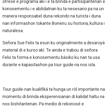
ofresé e programa akí i e ta brinda e partisipantenan e
konosementu i e abilidatnan ku ta nesesario pa na un
manera responsabel duna rekorido na turista i duna
nan informashon tokante Boneiru su historia, kultura i
naturalesa.
Señora Sue Felix ta esun ku originalmente a desaroyá
material di e kurso akí. Te ainda e trabou di señora
Felix ta forma e konosementu básiko ku nan ta usa
durante e kapasitashon pa tour guide na nos isla.
Tour guide-nan kualifiká ta hunga un ròl importante na
momentu di brinda eksperensianan di kalidat haltu na
nos bishitantenan. Pa medio di rekonosé e