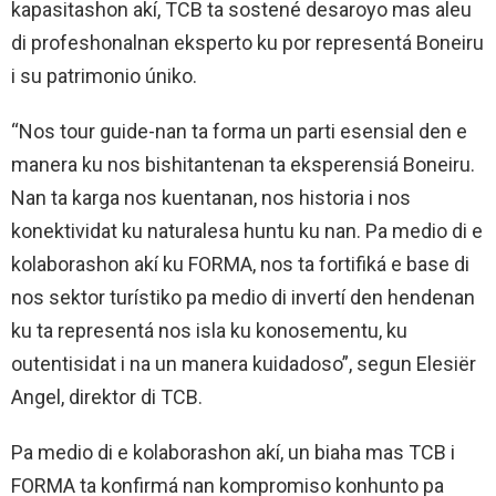
kapasitashon akí, TCB ta sostené desaroyo mas aleu
di profeshonalnan eksperto ku por representá Boneiru
i su patrimonio úniko.
“Nos tour guide-nan ta forma un parti esensial den e
manera ku nos bishitantenan ta eksperensiá Boneiru.
Nan ta karga nos kuentanan, nos historia i nos
konektividat ku naturalesa huntu ku nan. Pa medio di e
kolaborashon akí ku FORMA, nos ta fortifiká e base di
nos sektor turístiko pa medio di invertí den hendenan
ku ta representá nos isla ku konosementu, ku
outentisidat i na un manera kuidadoso”, segun Elesiër
Angel, direktor di TCB.
Pa medio di e kolaborashon akí, un biaha mas TCB i
FORMA ta konfirmá nan kompromiso konhunto pa