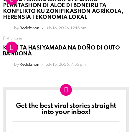
PLANTASHON DI ALOE DI BONEIRU TA
KONFLIKTO KU ZONIFIKASHON AGRÍKOLA,
HERENSIA I EKONOMIA LOKAL
by
Redakshon
July 16, 2026, 12:15 pm
4
Shares
KPCN TA HASI YAMADA NA DOÑO DI OUTO
BANDONÁ
by
Redakshon
July 15, 2026, 7:55 pm
Get the best viral stories straight
Newslett
into your inbox!
Email
address: