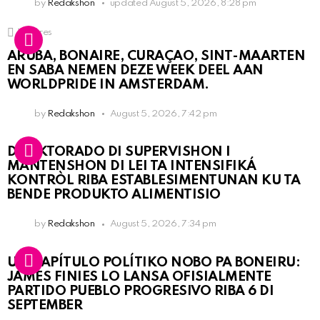
by
Redakshon
updated
August 5, 2026, 8:28 pm
1
Shares
ARUBA, BONAIRE, CURAÇAO, SINT-MAARTEN
EN SABA NEMEN DEZE WEEK DEEL AAN
WORLDPRIDE IN AMSTERDAM.
by
Redakshon
August 5, 2026, 7:42 pm
DIREKTORADO DI SUPERVISHON I
MANTENSHON DI LEI TA INTENSIFIKÁ
KONTRÒL RIBA ESTABLESIMENTUNAN KU TA
BENDE PRODUKTO ALIMENTISIO
by
Redakshon
August 5, 2026, 7:34 pm
UN KAPÍTULO POLÍTIKO NOBO PA BONEIRU:
JAMES FINIES LO LANSA OFISIALMENTE
PARTIDO PUEBLO PROGRESIVO RIBA 6 DI
SEPTEMBER