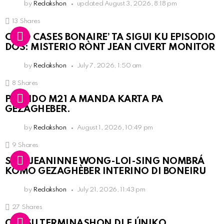
by
Redakshon
updated
August 3, 2026, 8:18 pm
13
Shares
COLD CASES BONAIRE’ TA SIGUI KU EPISODIO
DOS: MISTERIO RÒNT JEAN CIVERT MONITOR
by
Redakshon
July 7, 2026, 1:50 am
8
Shares
PARTIDO M21 A MANDA KARTA PA
GEZAGHEBER.
by
Redakshon
August 1, 2026, 10:49 pm
9
Shares
SRA. JEANINNE WONG-LOI-SING NOMBRÁ
KOMO GEZAGHÈBER INTERINO DI BONEIRU
by
Redakshon
July 21, 2026, 11:43 pm
27
Shares
OLB SU TERMINASHON DI E ÚNIKO