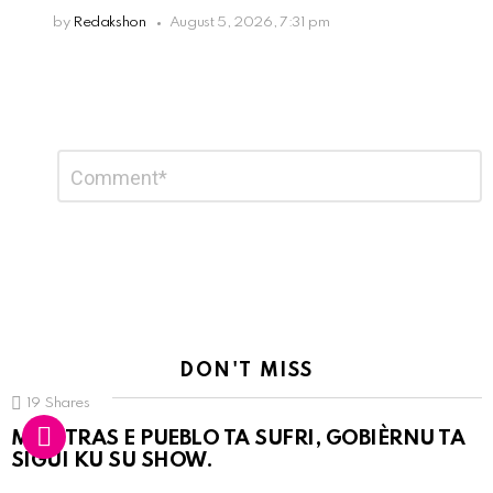
by
Redakshon
August 5, 2026, 7:31 pm
Leave
Comment
*
a
Reply
DON'T MISS
19
Shares
MIENTRAS E PUEBLO TA SUFRI, GOBIÈRNU TA
SIGUI KU SU SHOW.