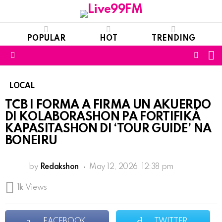
POPULAR
HOT
TRENDING
S
FOLL
Menu
US
LOCAL
TCB I FORMA A FIRMA UN AKUERDO
DI KOLABORASHON PA FORTIFIKÁ
KAPASITASHON DI ‘TOUR GUIDE’ NA
BONEIRU
by
Redakshon
May 12, 2026, 12:38 pm
1k
Views
FACEBOOK
TWITTER