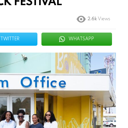
K FESTIVAL
2.6k
Views
TWITTER
WHATSAPP