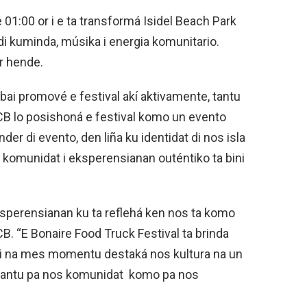
te 01:00 or i e ta transformá Isidel Beach Park
 di kuminda, músika i energia komunitario.
ur hende.
bai promové e festival akí aktivamente, tantu
 TCB lo posishoná e festival komo un evento
der di evento, den liña ku identidat di nos isla
komunidat i eksperensianan outéntiko ta bini
sperensianan ku ta reflehá ken nos ta komo
TCB. “E Bonaire Food Truck Festival ta brinda
 i na mes momentu destaká nos kultura na un
, tantu pa nos komunidat komo pa nos