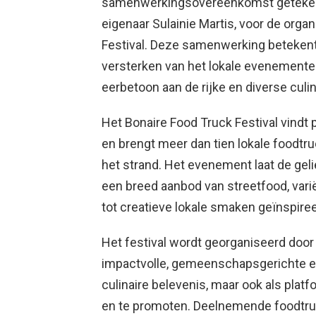
samenwerkingsovereenkomst getekend
eigenaar Sulainie Martis, voor de organ
Festival. Deze samenwerking betekent 
versterken van het lokale evenementen
eerbetoon aan de rijke en diverse culin
Het Bonaire Food Truck Festival vindt 
en brengt meer dan tien lokale foodt
het strand. Het evenement laat de geli
een breed aanbod van streetfood, vari
tot creatieve lokale smaken geïnspire
Het festival wordt georganiseerd door D’
impactvolle, gemeenschapsgerichte ev
culinaire belevenis, maar ook als pla
en te promoten. Deelnemende foodtruc