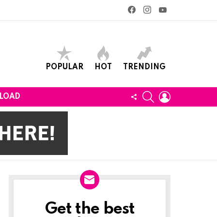
facebook
instagram
youtube
POPULAR
HOT
TRENDING
SEARCH
LOGIN
FOLLOW
LOAD
US
Get the best
Newslett