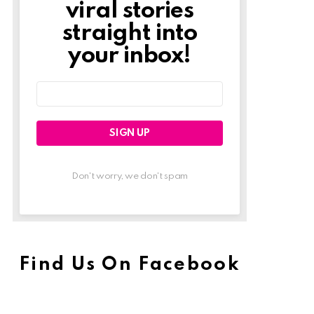
viral stories
straight into
your inbox!
Email
address:
Don't worry, we don't spam
Find Us On Facebook