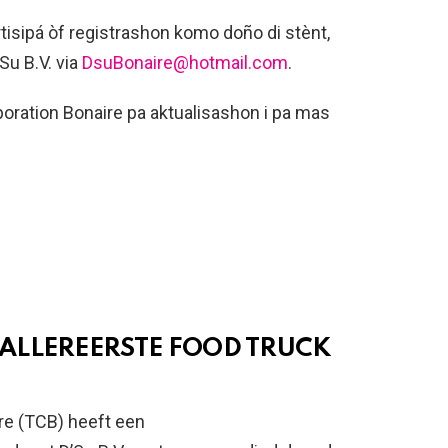
tisipá òf registrashon komo doño di stènt,
Su B.V. via
DsuBonaire@hotmail.com
.
rporation Bonaire pa aktualisashon i pa mas
ALLEREERSTE FOOD TRUCK
ire (TCB) heeft een