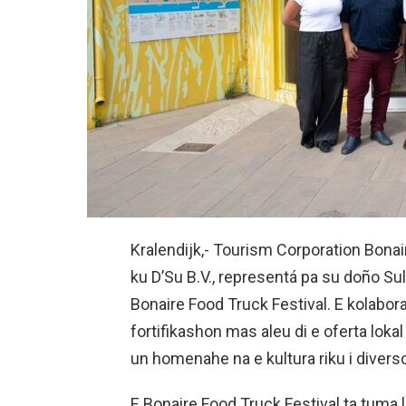
Kralendijk,- Tourism Corporation Bonai
ku D’Su B.V., representá pa su doño Su
Bonaire Food Truck Festival. E kolabor
fortifikashon mas aleu di e oferta lok
un homenahe na e kultura riku i diverso 
E Bonaire Food Truck Festival ta tuma 