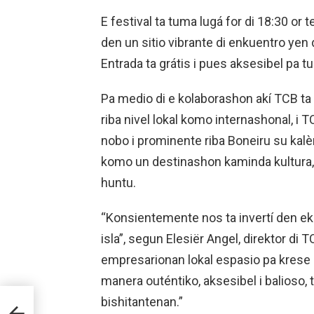
E festival ta tuma lugá for di 18:30 or 
den un sitio vibrante di enkuentro yen
Entrada ta grátis i pues aksesibel pa t
Pa medio di e kolaborashon akí TCB ta 
riba nivel lokal komo internashonal, i
nobo i prominente riba Boneiru su kalèn
komo un destinashon kaminda kultura, 
huntu.
“Konsientemente nos ta invertí den ek
isla”, segun Elesiër Angel, direktor di 
empresarionan lokal espasio pa krese
manera outéntiko, aksesibel i balioso
HON
bishitantenan.”
I