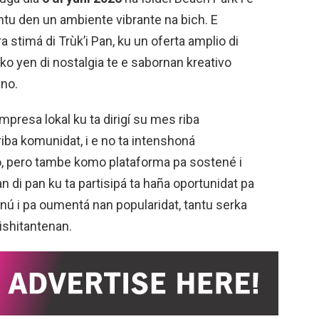
untu den un ambiente vibrante na bich. E
a stimá di Trùk’i Pan, ku un oferta amplio di
siko yen di nostalgia te e sabornan kreativo
ano.
empresa lokal ku ta dirigí su mes riba
iba komunidat, i e no ta intenshoná
, pero tambe komo plataforma pa sostené i
 di pan ku ta partisipá ta haña oportunidat pa
nú i pa oumentá nan popularidat, tantu serka
ishitantenan.