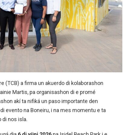
re (TCB) a firma un akuerdo di kolaborashon
lainie Martis, pa organisashon di e promé
ashon akí ta nifiká un paso importante den
al di evento na Boneiru, i na mes momentu e ta
di nos isla.
lugá dia
6 di y
ü
ni 2026
na Isidel Beach Park i e