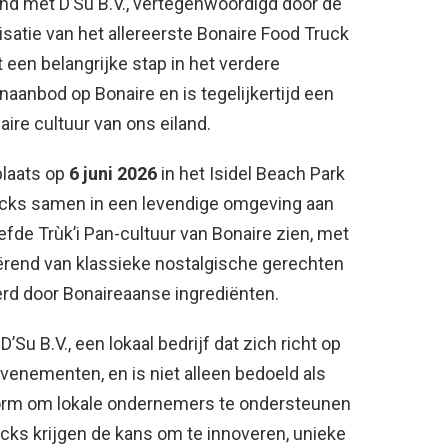
 met D’Su B.V., vertegenwoordigd door de
isatie van het allereerste Bonaire Food Truck
een belangrijke stap in het verdere
aanbod op Bonaire en is tegelijkertijd een
aire cultuur van ons eiland.
plaats op
6 juni 2026
in het Isidel Beach Park
rucks samen in een levendige omgeving aan
efde Trùk’i Pan-cultuur van Bonaire zien, met
ërend van klassieke nostalgische gerechten
erd door Bonaireaanse ingrediënten.
Su B.V., een lokaal bedrijf dat zich richt op
enementen, en is niet alleen bedoeld als
tform om lokale ondernemers te ondersteunen
ks krijgen de kans om te innoveren, unieke