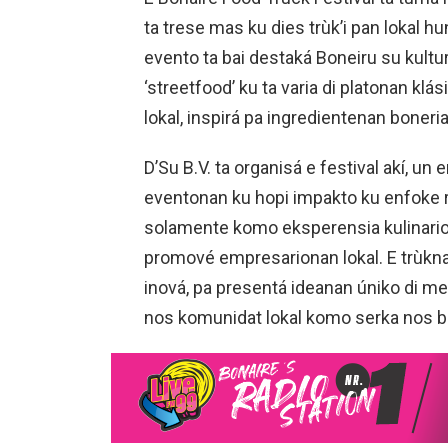
ta trese mas ku dies trùk’i pan lokal h
evento ta bai destaká Boneiru su kultur
‘streetfood’ ku ta varia di platonan klá
lokal, inspirá pa ingredientenan boneri
D’Su B.V. ta organisá e festival akí, un 
eventonan ku hopi impakto ku enfoke r
solamente komo eksperensia kulinario
promové empresarionan lokal. E trùknan
inová, pa presentá ideanan úniko di me
nos komunidat lokal komo serka nos b