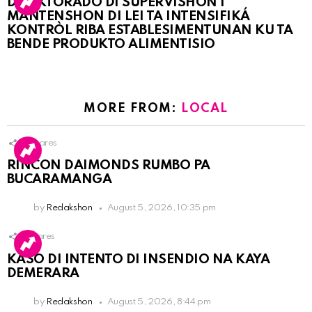
DIREKTORADO DI SUPERVISHON I
MANTENSHON DI LEI TA INTENSIFIKÁ
KONTRÒL RIBA ESTABLESIMENTUNAN KU TA
BENDE PRODUKTO ALIMENTISIO
MORE FROM:
LOCAL
3
Shares
RINCON DAIMONDS RUMBO PA
BUCARAMANGA
by
Redakshon
August 5, 2026, 10:35 pm
1
Shares
KASO DI INTENTO DI INSENDIO NA KAYA
DEMERARA
by
Redakshon
August 5, 2026, 8:44 pm