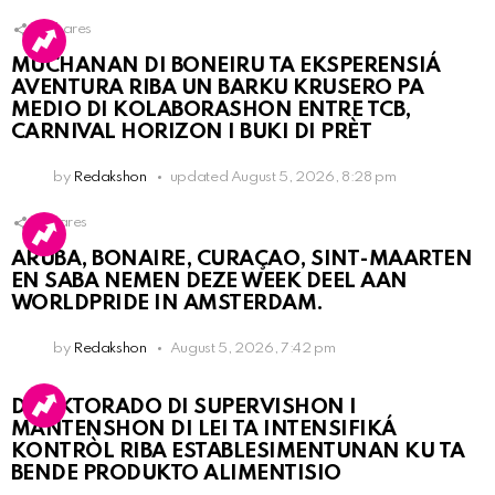
2
Shares
MUCHANAN DI BONEIRU TA EKSPERENSIÁ
AVENTURA RIBA UN BARKU KRUSERO PA
MEDIO DI KOLABORASHON ENTRE TCB,
CARNIVAL HORIZON I BUKI DI PRÈT
by
Redakshon
updated
August 5, 2026, 8:28 pm
1
Shares
ARUBA, BONAIRE, CURAÇAO, SINT-MAARTEN
EN SABA NEMEN DEZE WEEK DEEL AAN
WORLDPRIDE IN AMSTERDAM.
by
Redakshon
August 5, 2026, 7:42 pm
DIREKTORADO DI SUPERVISHON I
MANTENSHON DI LEI TA INTENSIFIKÁ
KONTRÒL RIBA ESTABLESIMENTUNAN KU TA
BENDE PRODUKTO ALIMENTISIO