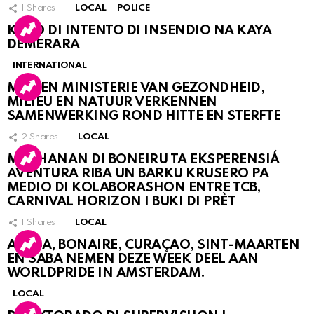
1
Shares
LOCAL
POLICE
KASO DI INTENTO DI INSENDIO NA KAYA
DEMERARA
INTERNATIONAL
MDC EN MINISTERIE VAN GEZONDHEID,
MILIEU EN NATUUR VERKENNEN
SAMENWERKING ROND HITTE EN STERFTE
2
Shares
LOCAL
MUCHANAN DI BONEIRU TA EKSPERENSIÁ
AVENTURA RIBA UN BARKU KRUSERO PA
MEDIO DI KOLABORASHON ENTRE TCB,
CARNIVAL HORIZON I BUKI DI PRÈT
1
Shares
LOCAL
ARUBA, BONAIRE, CURAÇAO, SINT-MAARTEN
EN SABA NEMEN DEZE WEEK DEEL AAN
WORLDPRIDE IN AMSTERDAM.
LOCAL