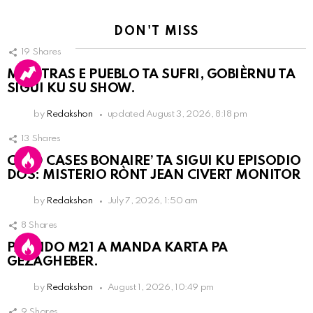
DON'T MISS
19
Shares
MIENTRAS E PUEBLO TA SUFRI, GOBIÈRNU TA
SIGUI KU SU SHOW.
by
Redakshon
updated
August 3, 2026, 8:18 pm
13
Shares
COLD CASES BONAIRE’ TA SIGUI KU EPISODIO
DOS: MISTERIO RÒNT JEAN CIVERT MONITOR
by
Redakshon
July 7, 2026, 1:50 am
8
Shares
PARTIDO M21 A MANDA KARTA PA
GEZAGHEBER.
by
Redakshon
August 1, 2026, 10:49 pm
9
Shares