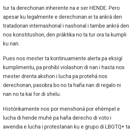
tur ta derechonan inherente na e ser HENDE. Pero
apesar ku legalmente e derechonan ei ta ankrá den
tratadonan internashonal i nashonal i tambe ankrá den
nos konstitushon, den práktika no ta tur ora ta kumpli
ku nan.
Pues nos mester ta kontinuamente alerta pa eksigí
kumplimentu, pa prohibí violashon di nan i hasta nos
mester drenta akshon i lucha pa protehá nos
derechonan, pasobra bo no ta haña nan di regalo ni
nan no ta kai for di shelu.
Histórikamente nos por menshoná por ehèmpel e
lucha di hende muhé pa haña derecho di voto i
awendia e lucha i protestanan ku e grupo di LBGTQ+ ta