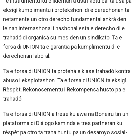
I e instrumentu ku e lidernan a usa i ketu bai ta usa pa
eksigí kumplimentu i protekshon di e derechonan ta
netamente un otro derecho fundamental ankrá den
leinan internashonal i nashonal esta e derecho di e
trahadó di organisá su mes den un sindikato. Ta e
forsa di UNION ta e garantia pa kumplimentu di e
derechonan laboral.
Ta e forsa di UNION ta protehá e klase trahadó kontra
abuso i eksplotashon. Ta e forsa di UNION ta eksigí
R
èspèt,
R
ekonosementu i
R
ekompensa husto pa e
trahadó.
Ta e forsa di UNION a trese ku awe na Boneiru tin un
plataforma di Diálogo kaminda e tres partneran ku
rèspèt pa otro ta traha huntu pa un desaroyo sosial-