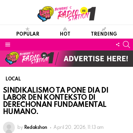
POPULAR
HOT
TRENDING
S
FOLL
Menu
US
LOCAL
SINDIKALISMO TA PONE DIA DI
LABOR DEN KONTEKSTO DI
DERECHONAN FUNDAMENTAL
HUMANO.
by
Redakshon
April 20, 2026, 11:13 am