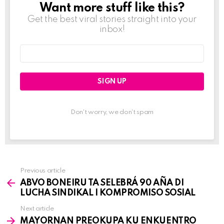
Want more stuff like this?
NEWSLETTER
Get the best viral stories straight into your
inbox!
Email
address:
Don't worry, we don't spam
Previous article
See
ABVO BONEIRU TA SELEBRÁ 90 AÑA DI
more
LUCHA SINDIKAL I KOMPROMISO SOSIAL
Next article
MAYORNAN PREOKUPA KU ENKUENTRO