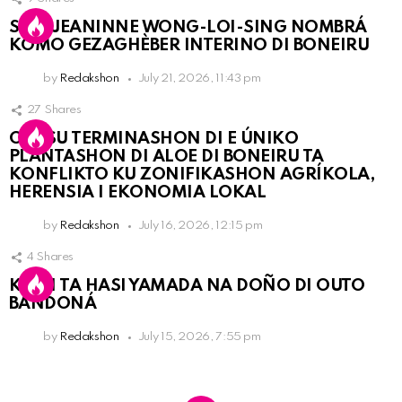
SRA. JEANINNE WONG-LOI-SING NOMBRÁ
KOMO GEZAGHÈBER INTERINO DI BONEIRU
by
Redakshon
July 21, 2026, 11:43 pm
27
Shares
OLB SU TERMINASHON DI E ÚNIKO
PLANTASHON DI ALOE DI BONEIRU TA
KONFLIKTO KU ZONIFIKASHON AGRÍKOLA,
HERENSIA I EKONOMIA LOKAL
by
Redakshon
July 16, 2026, 12:15 pm
4
Shares
KPCN TA HASI YAMADA NA DOÑO DI OUTO
BANDONÁ
by
Redakshon
July 15, 2026, 7:55 pm