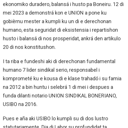
ekonomiko duradero, balansá i husto pa Boneiru. 12 di
mei 2023 a demonstrá kon e UNION a pone ku
gobièrnu mester a kumpli ku un di e derechonan
humano, esta seguridat di eksistensia i repartishon
husto i balansá di nos prosperidat, ankrá den artikulo
20 di nos konstitushon.
I ta riba e fundeshi aki di derechonan fundamental
humano 7 lider sindikal serio, responsabel i
komprometé ku e kousa di e klase trahadó i su famia
na 2012 a bin huntu i selebrá 1 di mei i despues a
funda dilanti notario UNION SINDIKAL BONERIANO,
USIBO na 2016.
Pues e aña aki USIBO lo kumpli su di dos lustro
statutariamente. Dia di Labor su profundidat ta