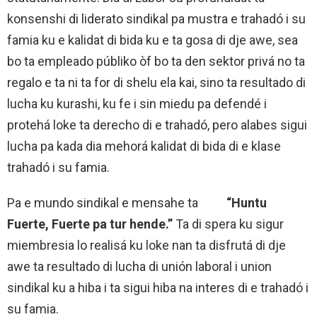
konsenshi di liderato sindikal pa mustra e trahadó i su
famia ku e kalidat di bida ku e ta gosa di dje awe, sea
bo ta empleado públiko òf bo ta den sektor privá no ta
regalo e ta ni ta for di shelu ela kai, sino ta resultado di
lucha ku kurashi, ku fe i sin miedu pa defendé i
protehá loke ta derecho di e trahadó, pero alabes sigui
lucha pa kada dia mehorá kalidat di bida di e klase
trahadó i su famia.
Pa e mundo sindikal e mensahe ta
“Huntu
Fuerte, Fuerte pa tur hende.”
Ta di spera ku sigur
miembresia lo realisá ku loke nan ta disfrutá di dje
awe ta resultado di lucha di unión laboral i union
sindikal ku a hiba i ta sigui hiba na interes di e trahadó i
su famia.