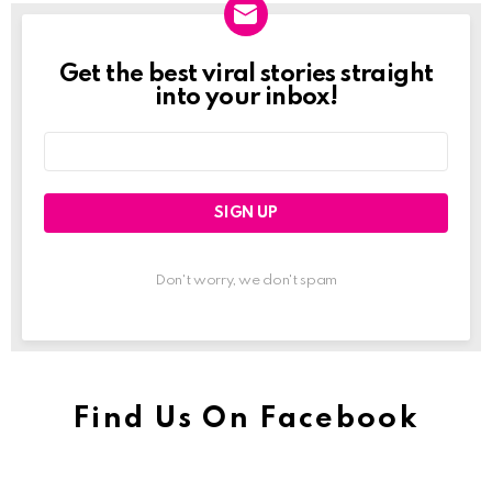
Get the best viral stories straight
Newslett
into your inbox!
Email
address:
Don't worry, we don't spam
Find Us On Facebook