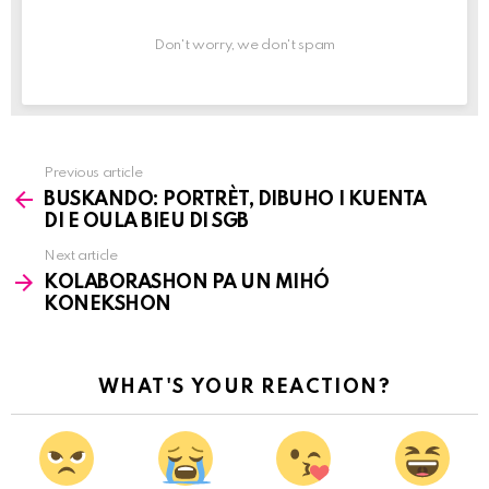
Don't worry, we don't spam
Previous article
See
BUSKANDO: PORTRÈT, DIBUHO I KUENTA
more
DI E OULA BIEU DI SGB
Next article
KOLABORASHON PA UN MIHÓ
KONEKSHON
WHAT'S YOUR REACTION?