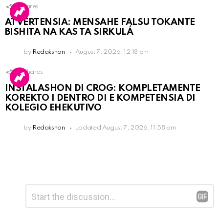
1
Shares
ATVERTENSIA: MENSAHE FALSU TOKANTE
BISHITA NA KAS TA SIRKULÁ
by
Redakshon
August 7, 2026, 12:18 pm
16
Shares
INSTALASHON DI CROG: KOMPLETAMENTE
KOREKTO I DENTRO DI E KOMPETENSIA DI
KOLEGIO EHEKUTIVO
by
Redakshon
updated
August 7, 2026, 11:58 am
Leave
Comment
*
a
Reply