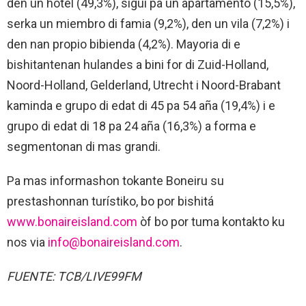
den un hotèl (49,3%), siguí pa un apartamento (15,5%),
serka un miembro di famia (9,2%), den un vila (7,2%) i
den nan propio bibienda (4,2%). Mayoria di e
bishitantenan hulandes a bini for di Zuid-Holland,
Noord-Holland, Gelderland, Utrecht i Noord-Brabant
kaminda e grupo di edat di 45 pa 54 aña (19,4%) i e
grupo di edat di 18 pa 24 aña (16,3%) a forma e
segmentonan di mas grandi.
Pa mas informashon tokante Boneiru su
prestashonnan turístiko, bo por bishitá
www.bonaireisland.com
òf bo por tuma kontakto ku
nos via
info@bonaireisland.com
.
FUENTE: TCB/LIVE99FM