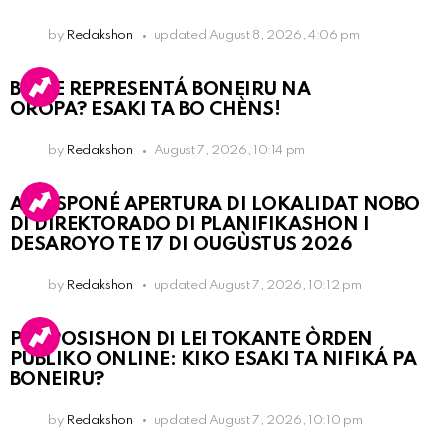
by
Redakshon
updated
August 8, 2026, 4:06 pm
BO KE REPRESENTÁ BONEIRU NA
OROPA? ESAKI TA BO CHÈNS!
by
Redakshon
August 7, 2026, 10:14 pm
A POSPONÉ APERTURA DI LOKALIDAT NOBO
DI DIREKTORADO DI PLANIFIKASHON I
DESAROYO TE 17 DI OUGÙSTUS 2026
by
Redakshon
updated
August 7, 2026, 10:12 pm
PROPOSISHON DI LEI TOKANTE ÒRDEN
PÚBLIKO ONLINE: KIKO ESAKI TA NIFIKÁ PA
BONEIRU?
by
Redakshon
updated
August 7, 2026, 10:10 pm