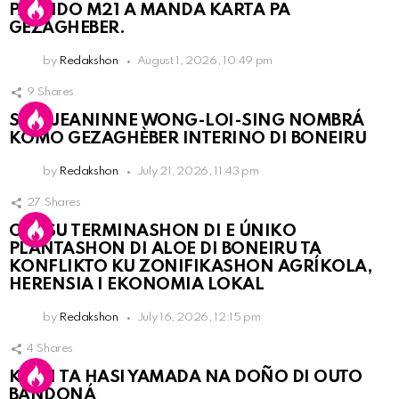
PARTIDO M21 A MANDA KARTA PA
GEZAGHEBER.
by
Redakshon
August 1, 2026, 10:49 pm
9
Shares
SRA. JEANINNE WONG-LOI-SING NOMBRÁ
KOMO GEZAGHÈBER INTERINO DI BONEIRU
by
Redakshon
July 21, 2026, 11:43 pm
27
Shares
OLB SU TERMINASHON DI E ÚNIKO
PLANTASHON DI ALOE DI BONEIRU TA
KONFLIKTO KU ZONIFIKASHON AGRÍKOLA,
HERENSIA I EKONOMIA LOKAL
by
Redakshon
July 16, 2026, 12:15 pm
4
Shares
KPCN TA HASI YAMADA NA DOÑO DI OUTO
BANDONÁ