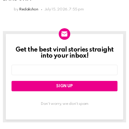
by
Redakshon
July 15, 2026, 7:55 pm
Get the best viral stories straight
Newslett
into your inbox!
Email
address:
Don't worry, we don't spam