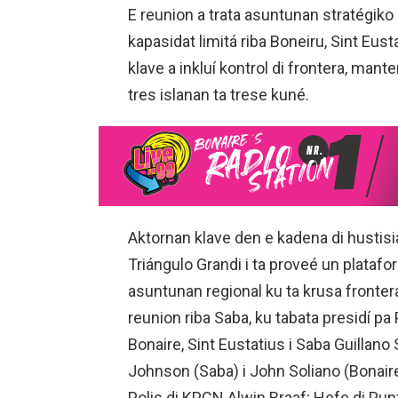
E reunion a trata asuntunan stratégik
kapasidat limitá riba Boneiru, Sint Eu
klave a inkluí kontrol di frontera, mant
tres islanan ta trese kuné.
Aktornan klave den e kadena di hustisia
Triángulo Grandi i ta proveé un plataf
asuntunan regional ku ta krusa frontera
reunion riba Saba, ku tabata presidí pa
Bonaire, Sint Eustatius i Saba Guilla
Johnson (Saba) i John Soliano (Bonair
Polis di KPCN Alwin Braaf; Hefe di Pu