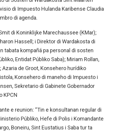
ervisio di Impuesto Hulanda Karibense Claudia
mbro di agenda.
 Smit di Koninklijke Marechaussee (KMar);
haron Hassell; i Direktor di Wardakosta di
n tabata kompañá pa personal di sosten
bliko, Entidat Públiko Saba); Miriam Rollan,
 Azaria de Groot, Konsehero hurídiko
istola, Konsehero di maneho di Impuesto i
nsen, Sekretario di Gabinete Gobernador
ero KPCN
te e reunion: “Tin e konsultanan regular di
inisterio Públiko, Hefe di Polis i Komandante
go, Boneiru, Sint Eustatius i Saba tur ta