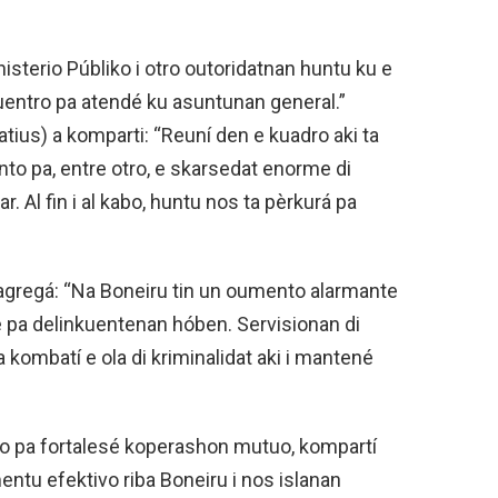
inisterio Públiko i otro outoridatnan huntu ku e
uentro pa atendé ku asuntunan general.”
tius) a komparti: “Reuní den e kuadro aki ta
o pa, entre otro, e skarsedat enorme di
r. Al fin i al kabo, huntu nos ta pèrkurá pa
agregá: “Na Boneiru tin un oumento alarmante
é pa delinkuentenan hóben. Servisionan di
 kombatí e ola di kriminalidat aki i mantené
oso pa fortalesé koperashon mutuo, kompartí
ntu efektivo riba Boneiru i nos islanan