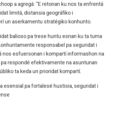
choop a agregá: “E retonan ku nos ta enfrentá
t limitá, distansia geográfiko i
erí un aserkamentu stratégiko konhunto.
nidat balioso pa trese huntu esnan ku ta tuma
 konhuntamente responsabel pa seguridat i
ineá nos esfuersonan i kompartí informashon na
idat pa respondé efektivamente na asuntunan
úbliko ta keda un prioridat kompartí.
a esensial pa fortalesé hustisia, seguridat i
ense