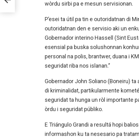
wòrdu sirbi pa e mesun servisionan.
P’esei ta útil pa tin e outoridatnan di M
outoridatnan den e servisio aki un enk
Gobernador interino Hassell (Sint Eusta
esensial pa buska solushonnan konhunt
personal na polis, brantwer, duana i KMa
seguridat riba nos islanan.”
Gobernador John Soliano (Boneiru) ta 
di kriminalidat, partikularmente komet
seguridat ta hunga un ròl importante pa
òrdu i seguridat públiko.
E Triángulo Grandi a resultá hopi bali
informashon ku ta nesesario pa tratame