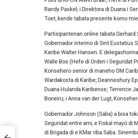
Randy Paskel; i Direktora di Duana i S
Toet, kende tabata presente komo mie
Partisipantenan online tabata Gerhard
Gobernador interino di Sint Eustatius S
Karibe Walter Hansen. E delegashonna
Walle Bos (Hefe di Orden i Seguridat Pú
Konsehero senior di maneho OM Carib;
Wardakosta di Karibe; Deanneshury Ep
Duana Hulanda Karibense; Terrence Ja
Boneiru; i Anna van der Lugt, Konseh
Gobernador Johnson (Saba) a bisa tokan
Seguridat entre ami, e Fiskal mayó di M
di Brigada di e KMar riba Saba. Sinembar