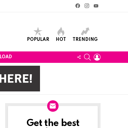
facebook
instagram
youtube
POPULAR
HOT
TRENDING
SEARCH
LOGIN
FOLLOW
LOAD
US
Get the best
Newslett