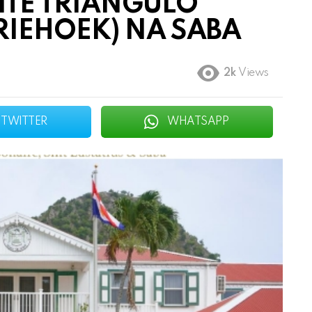
NTE TRIÁNGULO
RIEHOEK) NA SABA
2k
Views
TWITTER
WHATSAPP