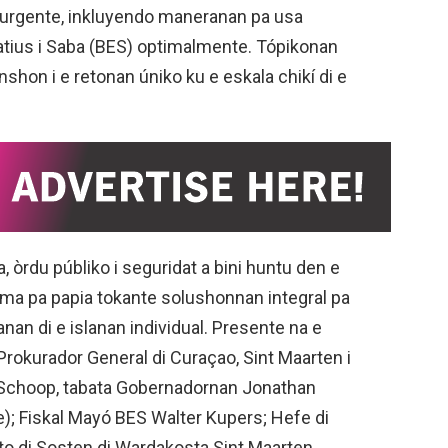
o urgente, inkluyendo maneranan pa usa
statius i Saba (BES) optimalmente. Tópikonan
enshon i e retonan úniko ku e eskala chikí di e
, òrdu públiko i seguridat a bini huntu den e
orma pa papia tokante solushonnan integral pa
nan di e islanan individual. Presente na e
 Prokurador General di Curaçao, Sint Maarten i
no Schoop, tabata Gobernadornan Jonathan
e); Fiskal Mayó BES Walter Kupers; Hefe di
nto di Sosten di Wardakosta Sint Maarten