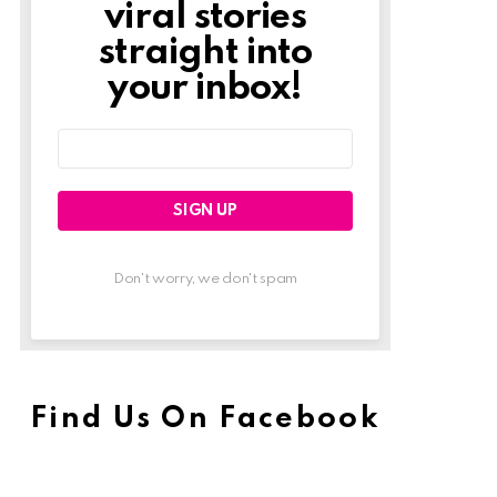
viral stories
straight into
your inbox!
Email
address:
Don't worry, we don't spam
Find Us On Facebook