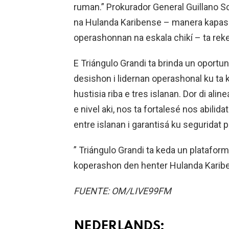
ruman.” Prokurador General Guillano S
na Hulanda Karibense – manera kapasida
operashonnan na eskala chikí – ta rek
E Triángulo Grandi ta brinda un oportu
desishon i lidernan operashonal ku ta
hustisia riba e tres islanan. Dor di al
e nivel aki, nos ta fortalesé nos abil
entre islanan i garantisá ku seguridat p
” Triángulo Grandi ta keda un plataform
koperashon den henter Hulanda Karib
FUENTE: OM/LIVE99FM
NEDERLANDS: