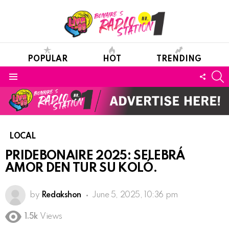
POPULAR
HOT
TRENDING
S
FOLL
Menu
US
LOCAL
PRIDEBONAIRE 2025: SELEBRÁ
AMOR DEN TUR SU KOLÓ.
by
Redakshon
June 5, 2025, 10:36 pm
1.5k
Views