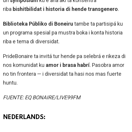
un
symposium
ku e aña aki ta konsentra
riba
bishitbilidat i historia di hende transgenero
.
Biblioteka P
ú
bliko di Boneiru
tambe ta partisipá ku
un programa spesial pa mustra boka i konta historia
riba e tema di diversidat.
PrideBonaire ta invitá tur hende pa selebrá e rikeza di
nos komunidat ku
amor i brasa habr
í
. Pasobra amor
no tin frontera — i diversidat ta hasi nos mas fuerte
huntu.
FUENTE: EQ BONAIRE/LIVE99FM
NEDERLANDS: