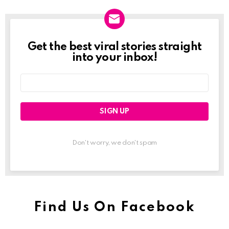
Get the best viral stories straight
Newslett
into your inbox!
Email
address:
Don't worry, we don't spam
Find Us On Facebook