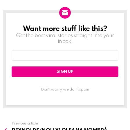
Want more stuff like this?
NEWSLETTER
Get the best viral stories straight into your
inbox!
Email
address:
Don't worry, we don't spam
Previous article
See