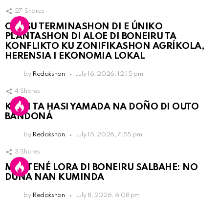
27
Shares
OLB SU TERMINASHON DI E ÚNIKO
PLANTASHON DI ALOE DI BONEIRU TA
KONFLIKTO KU ZONIFIKASHON AGRÍKOLA,
HERENSIA I EKONOMIA LOKAL
by
Redakshon
July 16, 2026, 12:15 pm
4
Shares
KPCN TA HASI YAMADA NA DOÑO DI OUTO
BANDONÁ
by
Redakshon
July 15, 2026, 7:55 pm
3
Shares
MANTENÉ LORA DI BONEIRU SALBAHE: NO
DUNA NAN KUMINDA
by
Redakshon
July 8, 2026, 6:08 pm