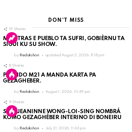
DON'T MISS
19
Shares
MIENTRAS E PUEBLO TA SUFRI, GOBIÈRNU TA
SIGUI KU SU SHOW.
by
Redakshon
updated
August 3, 2026, 8:18 pm
8
Shares
PARTIDO M21 A MANDA KARTA PA
GEZAGHEBER.
by
Redakshon
August 1, 2026, 10:49 pm
9
Shares
SRA. JEANINNE WONG-LOI-SING NOMBRÁ
KOMO GEZAGHÈBER INTERINO DI BONEIRU
by
Redakshon
July 21, 2026, 11:43 pm