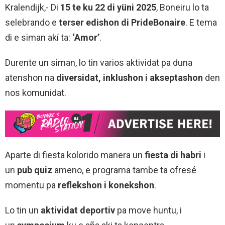
Kralendijk,- Di
15 te ku 22 di yüni 2025
, Boneiru lo ta
selebrando e
terser edishon di PrideBonaire
. E tema
di e siman akí ta:
‘Amor’
.
Durente un siman, lo tin varios aktividat pa duna
atenshon na
diversidat, inklushon i akseptashon
den
nos komunidat.
Aparte di fiesta kolorido manera un
fiesta di habri
i
un
pub quiz
ameno, e programa tambe ta ofresé
momentu pa
reflekshon i konekshon
.
Lo tin un
aktividat deportiv
pa move huntu, i