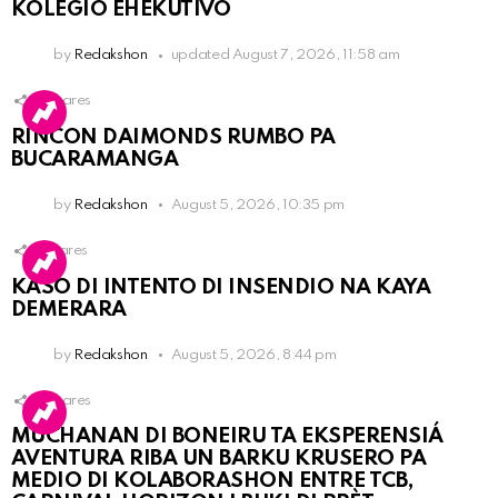
KOLEGIO EHEKUTIVO
by
Redakshon
updated
August 7, 2026, 11:58 am
3
Shares
RINCON DAIMONDS RUMBO PA
BUCARAMANGA
by
Redakshon
August 5, 2026, 10:35 pm
1
Shares
KASO DI INTENTO DI INSENDIO NA KAYA
DEMERARA
by
Redakshon
August 5, 2026, 8:44 pm
3
Shares
MUCHANAN DI BONEIRU TA EKSPERENSIÁ
AVENTURA RIBA UN BARKU KRUSERO PA
MEDIO DI KOLABORASHON ENTRE TCB,