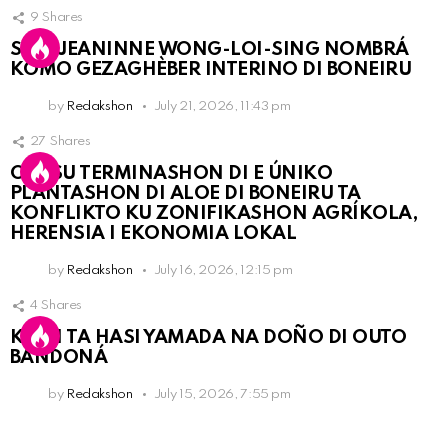
9
Shares
SRA. JEANINNE WONG-LOI-SING NOMBRÁ
KOMO GEZAGHÈBER INTERINO DI BONEIRU
by
Redakshon
July 21, 2026, 11:43 pm
27
Shares
OLB SU TERMINASHON DI E ÚNIKO
PLANTASHON DI ALOE DI BONEIRU TA
KONFLIKTO KU ZONIFIKASHON AGRÍKOLA,
HERENSIA I EKONOMIA LOKAL
by
Redakshon
July 16, 2026, 12:15 pm
4
Shares
KPCN TA HASI YAMADA NA DOÑO DI OUTO
BANDONÁ
by
Redakshon
July 15, 2026, 7:55 pm