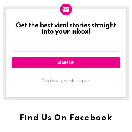
Get the best viral stories straight
Newslett
into your inbox!
Email
address:
Don't worry, we don't spam
Find Us On Facebook