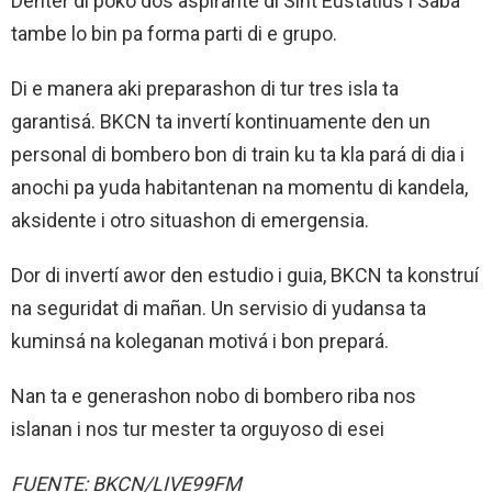
Denter di poko dos aspirante di Sint Eustatius i Saba
tambe lo bin pa forma parti di e grupo.
Di e manera aki preparashon di tur tres isla ta
garantisá. BKCN ta invertí kontinuamente den un
personal di bombero bon di train ku ta kla pará di dia i
anochi pa yuda habitantenan na momentu di kandela,
aksidente i otro situashon di emergensia.
Dor di invertí awor den estudio i guia, BKCN ta konstruí
na seguridat di mañan. Un servisio di yudansa ta
kuminsá na koleganan motivá i bon prepará.
Nan ta e generashon nobo di bombero riba nos
islanan i nos tur mester ta orguyoso di esei
FUENTE: BKCN/LIVE99FM