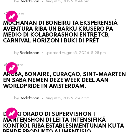
by
Redakshon
August 5, 2026, 8:44 pm
2
Shares
MUCHANAN DI BONEIRU TA EKSPERENSIÁ
AVENTURA RIBA UN BARKU KRUSERO PA
MEDIO DI KOLABORASHON ENTRE TCB,
CARNIVAL HORIZON I BUKI DI PRÈT
by
Redakshon
updated
August 5, 2026, 8:28 pm
1
Shares
ARUBA, BONAIRE, CURAÇAO, SINT-MAARTEN
EN SABA NEMEN DEZE WEEK DEEL AAN
WORLDPRIDE IN AMSTERDAM.
by
Redakshon
August 5, 2026, 7:42 pm
DIREKTORADO DI SUPERVISHON I
MANTENSHON DI LEI TA INTENSIFIKÁ
KONTRÒL RIBA ESTABLESIMENTUNAN KU TA
BENDE PRODUKTO ALIMENTISIO