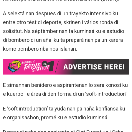
A selektá nan despues di un trayekto intensivo ku
entre otro tèst di deporte, skrinen i vários ronda di
solisitut. Na sèptèmber nan ta kuminsá ku e estudio
di bombero di un aña ku ta prepará nan pa un karera
komo bombero riba nos islanan.
E simannan benidero e aspirantenan lo sera konosí ku
e kuerpo i e área di den forma di un ‘soft-introduction’.
E ‘soft introduction’ ta yuda nan pa haña konfiansa ku
e organisashon, promé ku e estudio kuminsá.