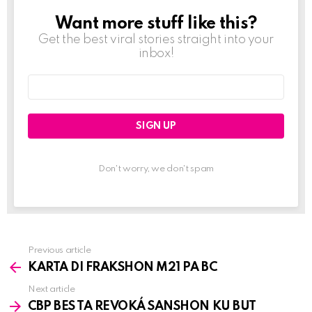
Want more stuff like this?
NEWSLETTER
Get the best viral stories straight into your
inbox!
Email
address:
Don't worry, we don't spam
Previous article
See
KARTA DI FRAKSHON M21 PA BC
more
Next article
CBP BES TA REVOKÁ SANSHON KU BUT