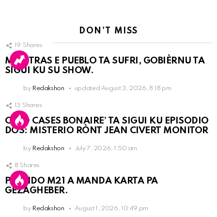
DON'T MISS
19
Shares
MIENTRAS E PUEBLO TA SUFRI, GOBIÈRNU TA
SIGUI KU SU SHOW.
by
Redakshon
updated
August 3, 2026, 8:18 pm
13
Shares
COLD CASES BONAIRE’ TA SIGUI KU EPISODIO
DOS: MISTERIO RÒNT JEAN CIVERT MONITOR
by
Redakshon
July 7, 2026, 1:50 am
8
Shares
PARTIDO M21 A MANDA KARTA PA
GEZAGHEBER.
by
Redakshon
August 1, 2026, 10:49 pm