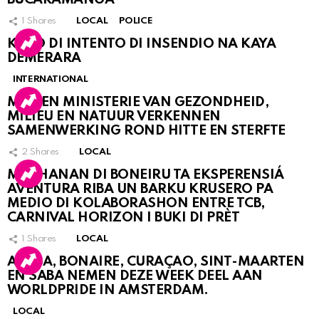
1
Shares
LOCAL
POLICE
KASO DI INTENTO DI INSENDIO NA KAYA
DEMERARA
INTERNATIONAL
MDC EN MINISTERIE VAN GEZONDHEID,
MILIEU EN NATUUR VERKENNEN
SAMENWERKING ROND HITTE EN STERFTE
2
Shares
LOCAL
MUCHANAN DI BONEIRU TA EKSPERENSIÁ
AVENTURA RIBA UN BARKU KRUSERO PA
MEDIO DI KOLABORASHON ENTRE TCB,
CARNIVAL HORIZON I BUKI DI PRÈT
1
Shares
LOCAL
ARUBA, BONAIRE, CURAÇAO, SINT-MAARTEN
EN SABA NEMEN DEZE WEEK DEEL AAN
WORLDPRIDE IN AMSTERDAM.
LOCAL