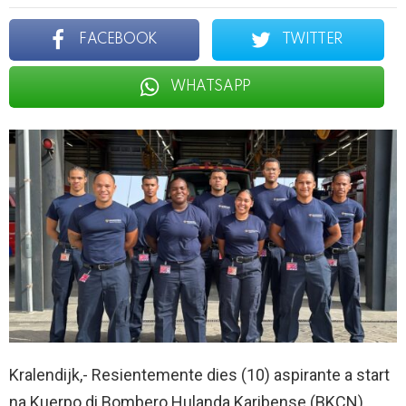
FACEBOOK
TWITTER
WHATSAPP
Kralendijk,- Resientemente dies (10) aspirante a start
na Kuerpo di Bombero Hulanda Karibense (BKCN).