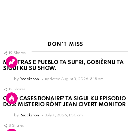
Reply
DON'T MISS
19
Shares
MIENTRAS E PUEBLO TA SUFRI, GOBIÈRNU TA
SIGUI KU SU SHOW.
by
Redakshon
updated
August 3, 2026, 8:18 pm
13
Shares
COLD CASES BONAIRE’ TA SIGUI KU EPISODIO
DOS: MISTERIO RÒNT JEAN CIVERT MONITOR
by
Redakshon
July 7, 2026, 1:50 am
8
Shares