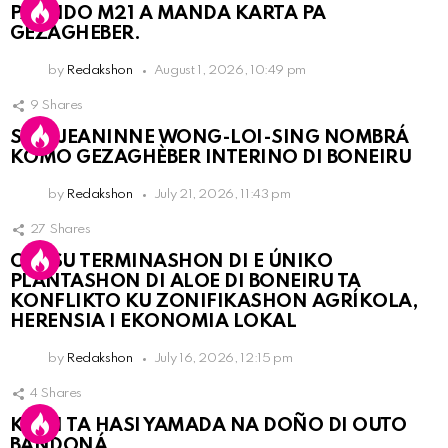
PARTIDO M21 A MANDA KARTA PA
GEZAGHEBER.
by
Redakshon
August 1, 2026, 10:49 pm
9
Shares
SRA. JEANINNE WONG-LOI-SING NOMBRÁ
KOMO GEZAGHÈBER INTERINO DI BONEIRU
by
Redakshon
July 21, 2026, 11:43 pm
27
Shares
OLB SU TERMINASHON DI E ÚNIKO
PLANTASHON DI ALOE DI BONEIRU TA
KONFLIKTO KU ZONIFIKASHON AGRÍKOLA,
HERENSIA I EKONOMIA LOKAL
by
Redakshon
July 16, 2026, 12:15 pm
4
Shares
KPCN TA HASI YAMADA NA DOÑO DI OUTO
BANDONÁ