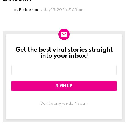
by
Redakshon
July 15, 2026, 7:55 pm
Get the best viral stories straight
Newslett
into your inbox!
Email
address:
Don't worry, we don't spam