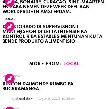
ARUBA, BONAIRE, CURAÇAO, SINT-MAARTEN
EN SABA NEMEN DEZE WEEK DEEL AAN
WORLDPRIDE IN AMSTERDAM.
LOCAL
DIREKTORADO DI SUPERVISHON I
MANTENSHON DI LEI TA INTENSIFIKÁ
KONTRÒL RIBA ESTABLESIMENTUNAN KU TA
BENDE PRODUKTO ALIMENTISIO
MORE FROM:
LOCAL
3
Shares
RINCON DAIMONDS RUMBO PA
BUCARAMANGA
by
Redakshon
August 5, 2026, 10:35 pm
1
Shares