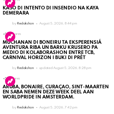
KASO DI INTENTO DI INSENDIO NA KAYA
DEMERARA
by
Redakshon
August 5, 2026, 8:44 pm
2
Shares
MUCHANAN DI BONEIRU TA EKSPERENSIÁ
AVENTURA RIBA UN BARKU KRUSERO PA
MEDIO DI KOLABORASHON ENTRE TCB,
CARNIVAL HORIZON I BUKI DI PRÈT
by
Redakshon
updated
August 5, 2026, 8:28 pm
1
Shares
ARUBA, BONAIRE, CURAÇAO, SINT-MAARTEN
EN SABA NEMEN DEZE WEEK DEEL AAN
WORLDPRIDE IN AMSTERDAM.
by
Redakshon
August 5, 2026, 7:42 pm