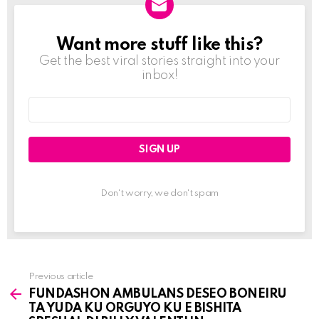
Want more stuff like this?
NEWSLETTER
Get the best viral stories straight into your
inbox!
Email
address:
Don't worry, we don't spam
Previous article
See
FUNDASHON AMBULANS DESEO BONEIRU
more
TA YUDA KU ORGUYO KU E BISHITA