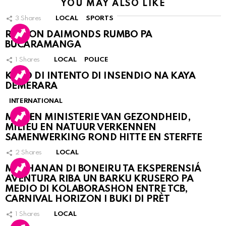
YOU MAY ALSO LIKE
3
Shares
LOCAL
SPORTS
RINCON DAIMONDS RUMBO PA
BUCARAMANGA
1
Shares
LOCAL
POLICE
KASO DI INTENTO DI INSENDIO NA KAYA
DEMERARA
INTERNATIONAL
MDC EN MINISTERIE VAN GEZONDHEID,
MILIEU EN NATUUR VERKENNEN
SAMENWERKING ROND HITTE EN STERFTE
2
Shares
LOCAL
MUCHANAN DI BONEIRU TA EKSPERENSIÁ
AVENTURA RIBA UN BARKU KRUSERO PA
MEDIO DI KOLABORASHON ENTRE TCB,
CARNIVAL HORIZON I BUKI DI PRÈT
1
Shares
LOCAL