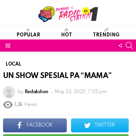
POPULAR
HOT
TRENDING
S
FOLL
Menu
US
LOCAL
UN SHOW SPESIAL PA “MAMA”
by
Redakshon
May 23, 2025, 7:05 pm
1.2k
Views
FACEBOOK
TWITTER