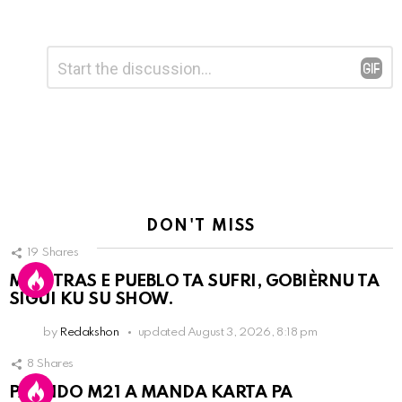
Leave
Comment
*
a
Reply
DON'T MISS
19
Shares
MIENTRAS E PUEBLO TA SUFRI, GOBIÈRNU TA
SIGUI KU SU SHOW.
by
Redakshon
updated
August 3, 2026, 8:18 pm
8
Shares
PARTIDO M21 A MANDA KARTA PA