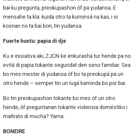
bai ku pregunta, preokupashon òf pa yudansa. E
mensahe ta kla: kuida otro ta kuminsá na kas, i si
kosnan no ta bai bon, tin yudansa.
Fuerte huntu: papia di dje
Ku e inisiativa aki, ZJCN ke enkurashá tur hende pa no
evitá di papia tokante seguridat den seno familiar. Sea
bo mes mester di yudansa òf bo ta preokupá pa un
otro hende – semper tin un lugá kaminda bo por bai.
Bo tin preokupashon tokante bo mes òf un otro
hende, òf preguntanan tokante violensia doméstiko i
maltrato di mucha? Yama:
BONEIRE