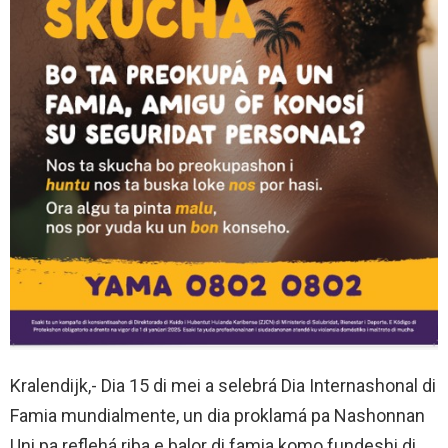
Kralendijk,- Dia 15 di mei a selebrá Dia Internashonal di
Famia mundialmente, un dia proklamá pa Nashonnan
Uni pa reflehá riba e balor di famia komo fundeshi di