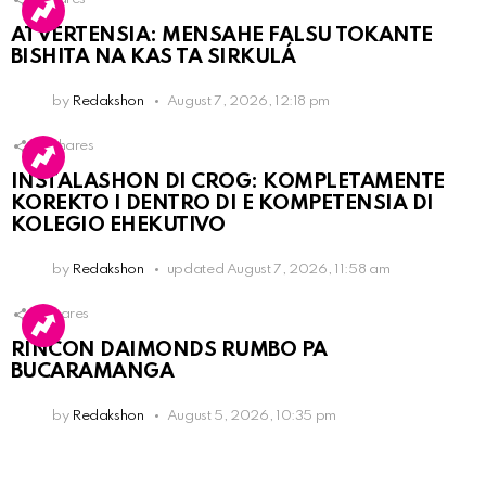
ATVERTENSIA: MENSAHE FALSU TOKANTE
BISHITA NA KAS TA SIRKULÁ
by
Redakshon
August 7, 2026, 12:18 pm
14
Shares
INSTALASHON DI CROG: KOMPLETAMENTE
KOREKTO I DENTRO DI E KOMPETENSIA DI
KOLEGIO EHEKUTIVO
by
Redakshon
updated
August 7, 2026, 11:58 am
3
Shares
RINCON DAIMONDS RUMBO PA
BUCARAMANGA
by
Redakshon
August 5, 2026, 10:35 pm