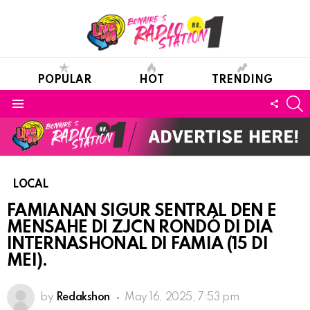
POPULAR
HOT
TRENDING
S
FOLL
Menu
US
LOCAL
FAMIANAN SIGUR SENTRAL DEN E
MENSAHE DI ZJCN RONDÓ DI DIA
INTERNASHONAL DI FAMIA (15 DI
MEI).
by
Redakshon
May 16, 2025, 7:53 pm