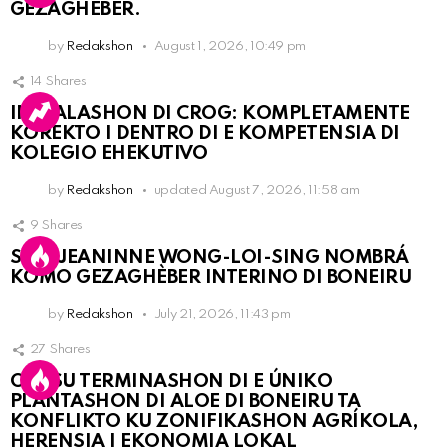
GEZAGHEBER.
by
Redakshon
August 1, 2026, 10:49 pm
14
Shares
INSTALASHON DI CROG: KOMPLETAMENTE
KOREKTO I DENTRO DI E KOMPETENSIA DI
KOLEGIO EHEKUTIVO
by
Redakshon
updated
August 7, 2026, 11:58 am
9
Shares
SRA. JEANINNE WONG-LOI-SING NOMBRÁ
KOMO GEZAGHÈBER INTERINO DI BONEIRU
by
Redakshon
July 21, 2026, 11:43 pm
27
Shares
OLB SU TERMINASHON DI E ÚNIKO
PLANTASHON DI ALOE DI BONEIRU TA
KONFLIKTO KU ZONIFIKASHON AGRÍKOLA,
HERENSIA I EKONOMIA LOKAL