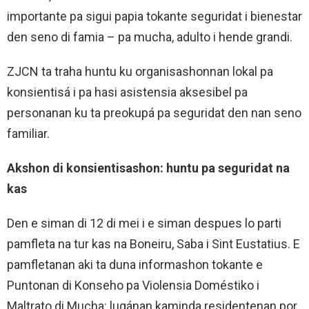
importante pa sigui papia tokante seguridat i bienestar
den seno di famia – pa mucha, adulto i hende grandi.
ZJCN ta traha huntu ku organisashonnan lokal pa
konsientisá i pa hasi asistensia aksesibel pa
personanan ku ta preokupá pa seguridat den nan seno
familiar.
Akshon di konsientisashon: huntu pa seguridat na
kas
Den e siman di 12 di mei i e siman despues lo parti
pamfleta na tur kas na Boneiru, Saba i Sint Eustatius. E
pamfletanan aki ta duna informashon tokante e
Puntonan di Konseho pa Violensia Doméstiko i
Maltrato di Mucha: lugánan kaminda residentenan por