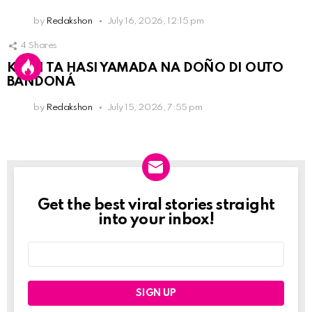
by
Redakshon
July 16, 2026, 12:15 pm
4
Shares
KPCN TA HASI YAMADA NA DOÑO DI OUTO
BANDONÁ
by
Redakshon
July 15, 2026, 7:55 pm
Get the best viral stories straight
Newslett
into your inbox!
Email
address: