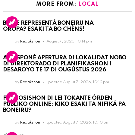
MORE FROM:
LOCAL
BO KE REPRESENTÁ BONEIRU NA
OROPA? ESAKI TA BO CHÈNS!
by
Redakshon
August 7, 2026, 10:14 pm
A POSPONÉ APERTURA DI LOKALIDAT NOBO
DI DIREKTORADO DI PLANIFIKASHON I
DESAROYO TE 17 DI OUGÙSTUS 2026
by
Redakshon
updated
August 7, 2026, 10:12 pm
PROPOSISHON DI LEI TOKANTE ÒRDEN
PÚBLIKO ONLINE: KIKO ESAKI TA NIFIKÁ PA
BONEIRU?
by
Redakshon
updated
August 7, 2026, 10:10 pm
1
Shares