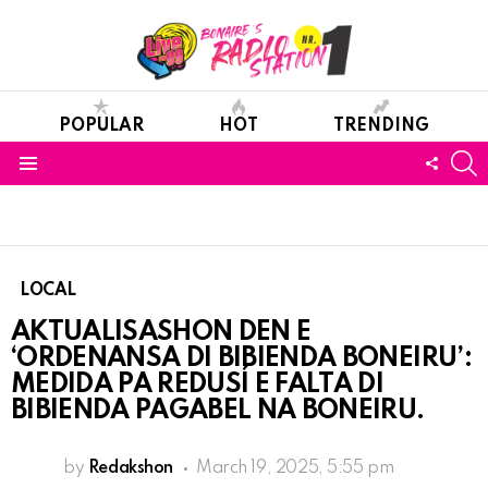
POPULAR
HOT
TRENDING
S
FOLL
Menu
US
LOCAL
AKTUALISASHON DEN E
‘ORDENANSA DI BIBIENDA BONEIRU’:
MEDIDA PA REDUSÍ E FALTA DI
BIBIENDA PAGABEL NA BONEIRU.
by
Redakshon
March 19, 2025, 5:55 pm