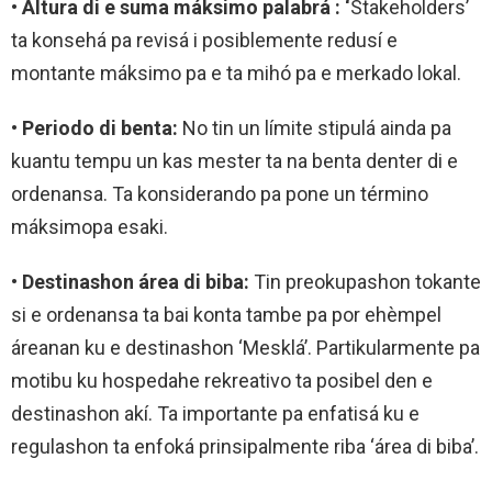
• Altura
di e suma máksimo palabrá : ‘
Stakeholders’
ta konsehá pa revisá i posiblemente redusí e
montante máksimo pa e ta mihó pa e merkado lokal.
• Periodo di benta:
No tin un límite stipulá ainda pa
kuantu tempu un kas mester ta na benta denter di e
ordenansa. Ta konsiderando pa pone un término
máksimopa esaki.
• Destinashon área di biba:
Tin preokupashon tokante
si e ordenansa ta bai konta tambe pa por ehèmpel
áreanan ku e destinashon ‘Mesklá’. Partikularmente pa
motibu ku hospedahe rekreativo ta posibel den e
destinashon akí. Ta importante pa enfatisá ku e
regulashon ta enfoká prinsipalmente riba ‘área di biba’.