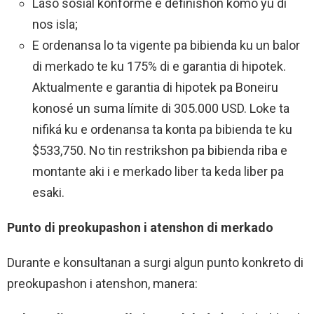
Laso sosial konforme e definishon komo yu di
nos isla;
E ordenansa lo ta vigente pa bibienda ku un balor
di merkado te ku 175% di e garantia di hipotek.
Aktualmente e garantia di hipotek pa Boneiru
konosé un suma límite di 305.000 USD. Loke ta
nifiká ku e ordenansa ta konta pa bibienda te ku
$533,750. No tin restrikshon pa bibienda riba e
montante aki i e merkado liber ta keda liber pa
esaki.
Punto di preokupashon i atenshon di merkado
Durante e konsultanan a surgi algun punto konkreto di
preokupashon i atenshon, manera: