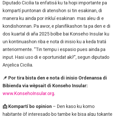
Diputado Cicilia ta enfatisá ku ta hopi importante pa
kompartí puntonan di atenshon si tin esakinan, di
manera ku ainda por inkluí esakinan mas aleu di e
kondishonnan. Pa awor, e planifikashon ta pa den e di
dos kuartal di aña 2025 bolbe bai Konseho Insular ku
un kontinuashon riba e nota di inisio ku a keda tratá
anteriormente. “Tin tempu i espasio pues ainda pa
input. Hasi uso di e oportunidat akí!”, segun diputado
Anjelica Cicilia.
📌
Por tira bista den e nota di inisio Ordenansa di
Bibienda via wèpsait di Konseho Insular:
www.KonsehoInsular.org
.
📩
Kompartí bo opinion
– Den kaso ku komo
habitante òf interesado bo tambe ke bisa algu tokante