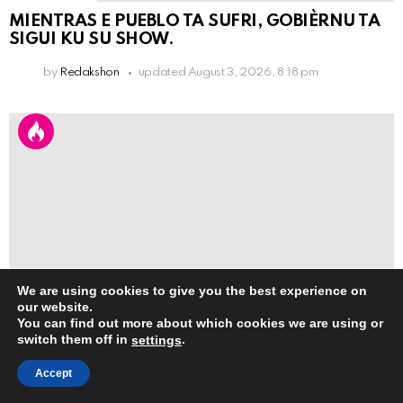
MIENTRAS E PUEBLO TA SUFRI, GOBIÈRNU TA
SIGUI KU SU SHOW.
by
Redakshon
updated
August 3, 2026, 8:18 pm
We are using cookies to give you the best experience on
our website.
8
Shares
You can find out more about which cookies we are using or
switch them off in
.
settings
close
PARTIDO M21 A MANDA KARTA PA
GEZAGHEBER.
Accept
by
Redakshon
August 1, 2026, 10:49 pm