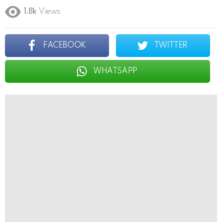
1.8k
Views
FACEBOOK
TWITTER
WHATSAPP