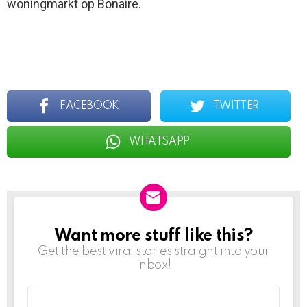
woningmarkt op Bonaire.
FACEBOOK
TWITTER
WHATSAPP
Want more stuff like this?
NEWSLETTER
Get the best viral stories straight into your
inbox!
Email
address: