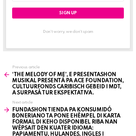
Don't worry, we don't spam
Previous article
See
‘THE MELODY OF ME’, E PRESENTASHON
more
MUSIKAL PRESENTÁ PA ACE FOUNDATION,
CULTUURFONDS CARIBISCH GEBEID I MDT,
A SURPASÁ TUR EKSPEKTATIVA.
Next article
FUNDASHON TIENDA PA KONSUMIDÓ
BONERIANO TA PONE EHÈMPEL DI KARTA
FORMAL DI KEHO DISPONIBEL RIBA NAN
WÈPSAIT DEN KUATER IDIOMA:
PAPIAMENTU, HULANDES, INGLES I