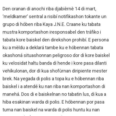
Den oranan di anochi riba djabièrnè 14 di mart,
‘meldkamer’ sentral a risibí notifikashon tokante un
grupo di hóben riba Kaya J.N.E. Craane ku tabata
mustra komportashon iresponsabel den tráfiko i
tabata kore baiskel den direkshon prohibí. E persona
ku a mèldu a deklará tambe ku e hóbennan tabata
okashoná situashonnan peligroso dor di kore baiskel
ku velosidat haltu banda di hende i kore pasa dilanti
vehíkulonan, dor di kua shofùrnan diripiente mester
brek. Na yegada di polis a topa ku e hóbennan riba
baiskel i a atendé ku nan riba nan komportashon di
manehá. Dos di e baiskelnan no tabatin lus, di kua a
hiba esakinan warda di polis. E hóbennan por pasa
tuma nan baiskel na warda di polis huntu ku nan