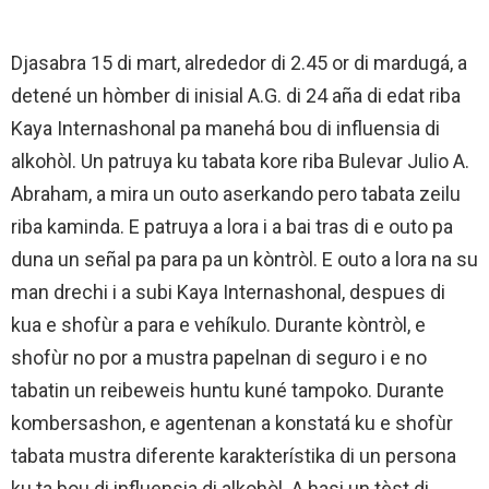
Djasabra 15 di mart, alrededor di 2.45 or di mardugá, a
detené un hòmber di inisial A.G. di 24 aña di edat riba
Kaya Internashonal pa manehá bou di influensia di
alkohòl. Un patruya ku tabata kore riba Bulevar Julio A.
Abraham, a mira un outo aserkando pero tabata zeilu
riba kaminda. E patruya a lora i a bai tras di e outo pa
duna un señal pa para pa un kòntròl. E outo a lora na su
man drechi i a subi Kaya Internashonal, despues di
kua e shofùr a para e vehíkulo. Durante kòntròl, e
shofùr no por a mustra papelnan di seguro i e no
tabatin un reibeweis huntu kuné tampoko. Durante
kombersashon, e agentenan a konstatá ku e shofùr
tabata mustra diferente karakterístika di un persona
ku ta bou di influensia di alkohòl. A hasi un tèst di