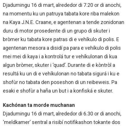
Djadumingu 16 di mart, alrededor di 7.20 or di anochi,
na momentu ku un patruya tabata kore riba malekon
na Kaya J.N.E. Craane, e agentenan a tende zonidonan
duru di motor prosedente di un grupo di skuter i
bròmer ku tabata kore patras di e vehíkulo di polis. E
agentenan mesora a disidí pa para e vehíkulo di polis
mei mei di kaya i a kontrolá tur e vehíkulonan di kua
algun bròmer, skuter i ‘quad’. Durante di e kòntròl a
resultá ku un di e vehíkulonan no tabata sigurá i ku e
shofùr no tabata den poseshon di un reibeweis. Pa
esaki e shofùr a haña un but i a konfiská e skuter.
Kachónan ta morde muchanan
Djadumingu 16 di mart, alrededor di 6.30 or di anochi,
‘meldkamer’ sentral a risibí notifikashon tokante dos