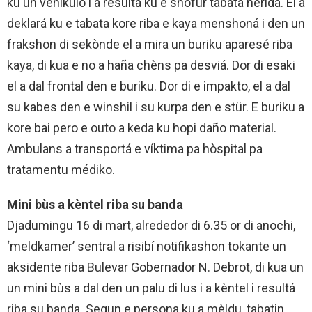
ku un vehíkulo i a resultá ku e shofùr tabata heridá. El a
deklará ku e tabata kore riba e kaya menshoná i den un
frakshon di sekònde el a mira un buriku aparesé riba
kaya, di kua e no a haña chèns pa desviá. Dor di esaki
el a dal frontal den e buriku. Dor di e impakto, el a dal
su kabes den e winshil i su kurpa den e stür. E buriku a
kore bai pero e outo a keda ku hopi daño material.
Ambulans a transportá e víktima pa hòspital pa
tratamentu médiko.
Mini bùs a kèntel riba su banda
Djadumingu 16 di mart, alrededor di 6.35 or di anochi,
‘meldkamer’ sentral a risibí notifikashon tokante un
aksidente riba Bulevar Gobernador N. Debrot, di kua un
un mini bùs a dal den un palu di lus i a kèntel i resultá
riba su banda. Segun e persona ku a mèldu, tabatin