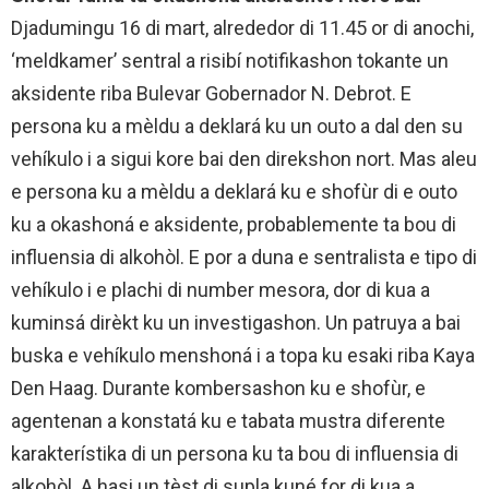
Djadumingu 16 di mart, alrededor di 11.45 or di anochi,
‘meldkamer’ sentral a risibí notifikashon tokante un
aksidente riba Bulevar Gobernador N. Debrot. E
persona ku a mèldu a deklará ku un outo a dal den su
vehíkulo i a sigui kore bai den direkshon nort. Mas aleu
e persona ku a mèldu a deklará ku e shofùr di e outo
ku a okashoná e aksidente, probablemente ta bou di
influensia di alkohòl. E por a duna e sentralista e tipo di
vehíkulo i e plachi di number mesora, dor di kua a
kuminsá dirèkt ku un investigashon. Un patruya a bai
buska e vehíkulo menshoná i a topa ku esaki riba Kaya
Den Haag. Durante kombersashon ku e shofùr, e
agentenan a konstatá ku e tabata mustra diferente
karakterístika di un persona ku ta bou di influensia di
alkohòl. A hasi un tèst di supla kuné for di kua a