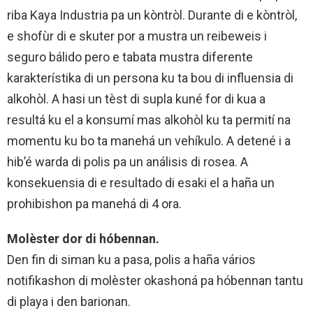
riba Kaya Industria pa un kòntròl. Durante di e kòntròl,
e shofùr di e skuter por a mustra un reibeweis i
seguro bálido pero e tabata mustra diferente
karakterístika di un persona ku ta bou di influensia di
alkohòl. A hasi un tèst di supla kuné for di kua a
resultá ku el a konsumí mas alkohòl ku ta permití na
momentu ku bo ta manehá un vehíkulo. A detené i a
hib’é warda di polis pa un análisis di rosea. A
konsekuensia di e resultado di esaki el a haña un
prohibishon pa manehá di 4 ora.
Molèster dor di hóbennan.
Den fin di siman ku a pasa, polis a haña vários
notifikashon di molèster okashoná pa hóbennan tantu
di playa i den barionan.