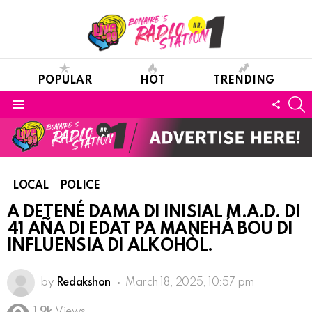
POPULAR
HOT
TRENDING
S
FOLL
Menu
US
LOCAL
POLICE
A DETENÉ DAMA DI INISIAL M.A.D. DI
41 AÑA DI EDAT PA MANEHÁ BOU DI
INFLUENSIA DI ALKOHÒL.
by
Redakshon
March 18, 2025, 10:57 pm