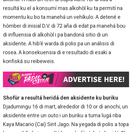
resultá ku el a konsumí mas alkohòl ku ta permití na
momentu ku bo ta manehá un vehíkulo. A detené e
hòmber di inisial D.V. di 72 aña di edat pa manehá bou
di influensia di alkohòl i pa bandoná sitio di un
aksidente. A hib’é warda di polis pa un análisis di
rosea. A konsekuensia di e resultado di esaki a
konfiská su reibeweis.
Shofùr a resultá heridá den aksidente ku buriku
Djadumingu 16 di mart, alrededor di 10 or di anochi, un
aksidente entre un outo i un buriku a tuma lugá riba
Kaya Macario (Cai) Sint Jago. Na yegada di polis a topa