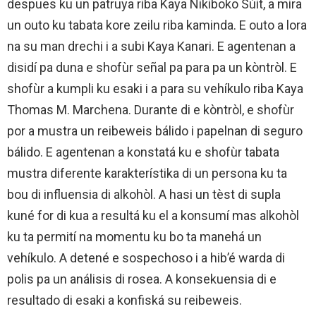
despues ku un patruya riba Kaya Nikiboko Sùit, a mira
un outo ku tabata kore zeilu riba kaminda. E outo a lora
na su man drechi i a subi Kaya Kanari. E agentenan a
disidí pa duna e shofùr señal pa para pa un kòntròl. E
shofùr a kumpli ku esaki i a para su vehíkulo riba Kaya
Thomas M. Marchena. Durante di e kòntròl, e shofùr
por a mustra un reibeweis bálido i papelnan di seguro
bálido. E agentenan a konstatá ku e shofùr tabata
mustra diferente karakterístika di un persona ku ta
bou di influensia di alkohòl. A hasi un tèst di supla
kuné for di kua a resultá ku el a konsumí mas alkohòl
ku ta permití na momentu ku bo ta manehá un
vehíkulo. A detené e sospechoso i a hib’é warda di
polis pa un análisis di rosea. A konsekuensia di e
resultado di esaki a konfiská su reibeweis.