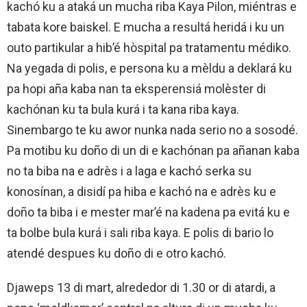
kachó ku a ataká un mucha riba Kaya Pilon, miéntras e
tabata kore baiskel. E mucha a resultá heridá i ku un
outo partikular a hib’é hòspital pa tratamentu médiko.
Na yegada di polis, e persona ku a mèldu a deklará ku
pa hopi aña kaba nan ta eksperensiá molèster di
kachónan ku ta bula kurá i ta kana riba kaya.
Sinembargo te ku awor nunka nada serio no a sosodé.
Pa motibu ku doño di un di e kachónan pa añanan kaba
no ta biba na e adrès i a laga e kachó serka su
konosínan, a disidí pa hiba e kachó na e adrès ku e
doño ta biba i e mester mar’é na kadena pa evitá ku e
ta bolbe bula kurá i sali riba kaya. E polis di bario lo
atendé despues ku doño di e otro kachó.
Djaweps 13 di mart, alrededor di 1.30 or di atardi, a