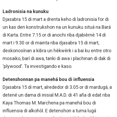
Ladronisia na kunuku
Djasabra 15 di mart a drenta keho di ladronisia for di
un kas den konstrukshon na un kunuku situá na Bará
di Karta. Entre 7.15 or di anochi riba djabièrnè 14 di
mart i 9.30 or di mainta riba djasabra 15 di mart,
deskonosínan a kibra un hèkwèrk i a bai ku entre otro
mosaiko, barí di awa, tanki di awa i plachinan di dak di
‘plywood’. Ta investigando e kaso.
Detenshonnan pa manehá bou di influensia
Djasabra 15 di mart, alrededor di 3.05 or di mardugá
,
a
detené un dama di inisial M.A.D. di 41 aña di edat riba
Kaya Thomas M. Marchena pa manehá bou di
influensia di alkohòl. E detenshon a tuma
lugá