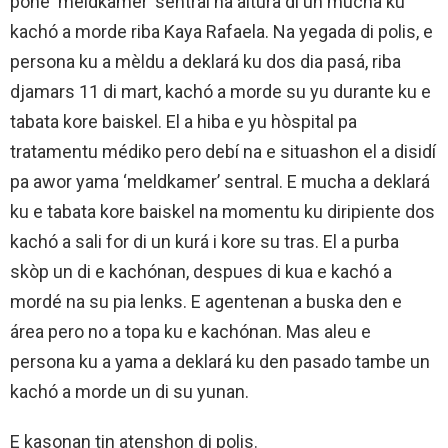
pone ‘meldkamer’ sentral na altura di un mucha ku
kachó a morde riba Kaya Rafaela. Na yegada di polis, e
persona ku a mèldu a deklará ku dos dia pasá, riba
djamars 11 di mart, kachó a morde su yu durante ku e
tabata kore baiskel. El a hiba e yu hòspital pa
tratamentu médiko pero debí na e situashon el a disidí
pa awor yama ‘meldkamer’ sentral. E mucha a deklará
ku e tabata kore baiskel na momentu ku diripiente dos
kachó a sali for di un kurá i kore su tras. El a purba
skòp un di e kachónan, despues di kua e kachó a
mordé na su pia lenks. E agentenan a buska den e
área pero no a topa ku e kachónan. Mas aleu e
persona ku a yama a deklará ku den pasado tambe un
kachó a morde un di su yunan.
E kasonan tin atenshon di polis.