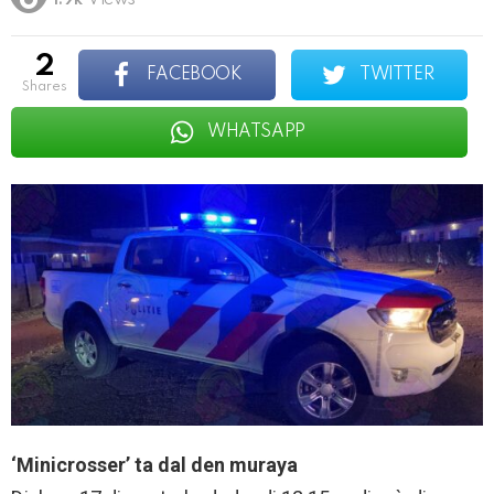
1.9k
Views
2
FACEBOOK
TWITTER
shares
WHATSAPP
‘Minicrosser’ ta dal den muraya