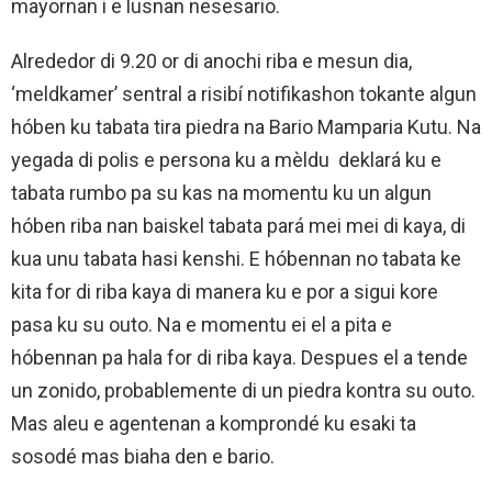
mayornan i e lusnan nesesario.
Alrededor di 9.20 or di anochi riba e mesun dia,
‘meldkamer’ sentral a risibí notifikashon tokante algun
hóben ku tabata tira piedra na Bario Mamparia Kutu. Na
yegada di polis e persona ku a mèldu deklará ku e
tabata rumbo pa su kas na momentu ku un algun
hóben riba nan baiskel tabata pará mei mei di kaya, di
kua unu tabata hasi kenshi. E hóbennan no tabata ke
kita for di riba kaya di manera ku e por a sigui kore
pasa ku su outo. Na e momentu ei el a pita e
hóbennan pa hala for di riba kaya. Despues el a tende
un zonido, probablemente di un piedra kontra su outo.
Mas aleu e agentenan a komprondé ku esaki ta
sosodé mas biaha den e bario.