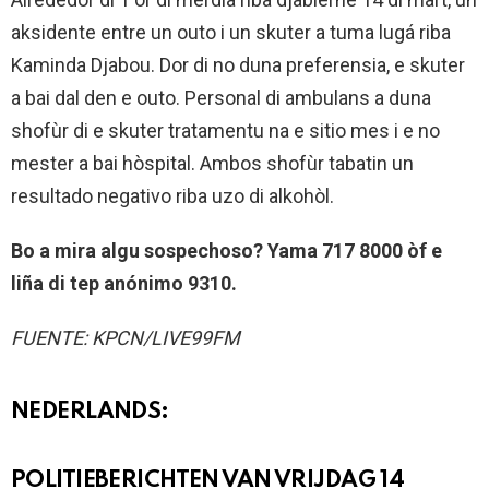
aksidente entre un outo i un skuter a tuma lugá riba
Kaminda Djabou. Dor di no duna preferensia, e skuter
a bai dal den e outo. Personal di ambulans a duna
shofùr di e skuter tratamentu na e sitio mes i e no
mester a bai hòspital. Ambos shofùr tabatin un
resultado negativo riba uzo di alkohòl.
Bo a mira algu sospechoso? Yama 717 8000 òf e
liña di tep anónimo 9310.
FUENTE: KPCN/LIVE99FM
NEDERLANDS:
POLITIEBERICHTEN VAN VRIJDAG 14