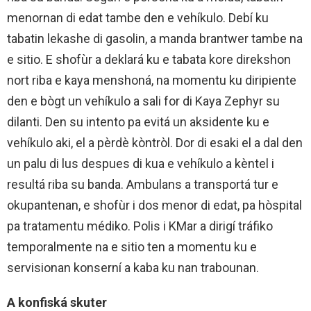
menornan di edat tambe den e vehíkulo. Debí ku
tabatin lekashe di gasolin, a manda brantwer tambe na
e sitio. E shofùr a deklará ku e tabata kore direkshon
nort riba e kaya menshoná, na momentu ku diripiente
den e bògt un vehíkulo a sali for di Kaya Zephyr su
dilanti. Den su intento pa evitá un aksidente ku e
vehíkulo aki, el a pèrdè kòntròl. Dor di esaki el a dal den
un palu di lus despues di kua e vehíkulo a kèntel i
resultá riba su banda. Ambulans a transportá tur e
okupantenan, e shofùr i dos menor di edat, pa hòspital
pa tratamentu médiko. Polis i KMar a dirigí tráfiko
temporalmente na e sitio ten a momentu ku e
servisionan konserní a kaba ku nan trabounan.
A konfiská skuter