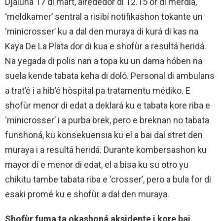
Djaluna 17 di mart, alrededor di 12.15 or di mèrdia,
‘meldkamer’ sentral a risibí notifikashon tokante un
‘minicrosser’ ku a dal den muraya di kurá di kas na
Kaya De La Plata dor di kua e shofùr a resultá heridá.
Na yegada di polis nan a topa ku un dama hóben na
suela kende tabata keha di doló. Personal di ambulans
a trat’é i a hib’é hòspital pa tratamentu médiko. E
shofùr menor di edat a deklará ku e tabata kore riba e
‘minicrosser’ i a purba brek, pero e breknan no tabata
funshoná, ku konsekuensia ku el a bai dal stret den
muraya i a resultá heridá. Durante kombersashon ku
mayor di e menor di edat, el a bisa ku su otro yu
chikitu tambe tabata riba e ‘crosser’, pero a bula for di
esaki promé ku e shofùr a dal den muraya.
Shofùr fuma ta okashoná aksidente i kore bai