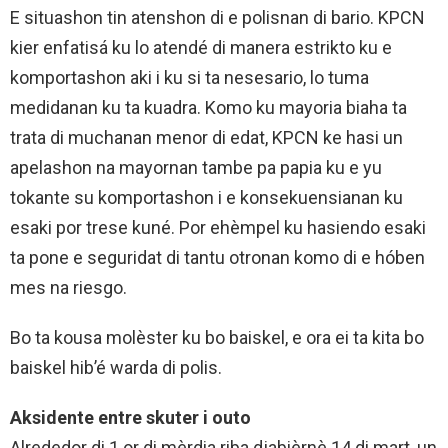
E situashon tin atenshon di e polisnan di bario. KPCN
kier enfatisá ku lo atendé di manera estrikto ku e
komportashon aki i ku si ta nesesario, lo tuma
medidanan ku ta kuadra. Komo ku mayoria biaha ta
trata di muchanan menor di edat, KPCN ke hasi un
apelashon na mayornan tambe pa papia ku e yu
tokante su komportashon i e konsekuensianan ku
esaki por trese kuné. Por ehèmpel ku hasiendo esaki
ta pone e seguridat di tantu otronan komo di e hóben
mes na riesgo.
Bo ta kousa molèster ku bo baiskel, e ora ei ta kita bo
baiskel hib’é warda di polis.
Aksidente entre skuter i outo
Alrededor di 1 or di mèrdia riba djabièrnè 14 di mart, un