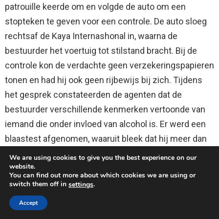
patrouille keerde om en volgde de auto om een
stopteken te geven voor een controle. De auto sloeg
rechtsaf de Kaya Internashonal in, waarna de
bestuurder het voertuig tot stilstand bracht. Bij de
controle kon de verdachte geen verzekeringspapieren
tonen en had hij ook geen rijbewijs bij zich. Tijdens
het gesprek constateerden de agenten dat de
bestuurder verschillende kenmerken vertoonde van
iemand die onder invloed van alcohol is. Er werd een
blaastest afgenomen, waaruit bleek dat hij meer dan
de toegestane hoeveelheid alcohol had genuttigd. De
We are using cookies to give you the best experience on our
website.
verdachte werd aangehouden en naar het
You can find out more about which cookies we are using or
politiebureau gebracht voor een ademanalyse. Naar
switch them off in
.
settings
close
aanleiding van het resultaat hiervan kreeg hij een
Accept
rijverbod van5 uur. Bovendien kreeg hij een bekeuring