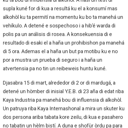
supla kuné for di kua a resultá ku el a konsumí mas
alkohòl ku ta permití na momentu ku bo ta manehá un
vehíkulo. A detené e sospechoso i a hib’é warda di
polis pa un análisis di rosea. A konsekuensia di e
resultado di esaki el a haña un prohibishon pa manehá
di 5 ora. Ademas el a haña un but pa motibu ku e no
por a mustra un prueba di seguro i a haña un
atvertensia pa no tin un reibeweis huntu kuné.
Djasabra 15 di mart, alrededor di 2 or di mardugá, a
detené un hòmber di inisial Y.E.B. di 23 aña di edat riba
Kaya Industria pa manehá bou di influensia di alkohòl.
Un patruya riba Kaya Internashonal a mira un skuter ku
dos persona ariba tabata kore zeilu, di kua e pasahero
no tabatin un hèlm bistí. A duna e shofùr òrdu pa para