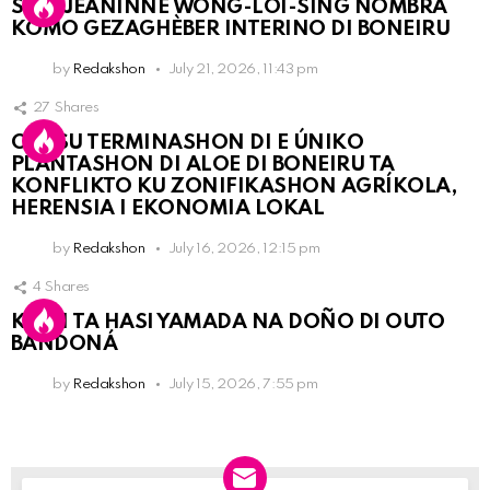
SRA. JEANINNE WONG-LOI-SING NOMBRÁ
KOMO GEZAGHÈBER INTERINO DI BONEIRU
by
Redakshon
July 21, 2026, 11:43 pm
27
Shares
OLB SU TERMINASHON DI E ÚNIKO
PLANTASHON DI ALOE DI BONEIRU TA
KONFLIKTO KU ZONIFIKASHON AGRÍKOLA,
HERENSIA I EKONOMIA LOKAL
by
Redakshon
July 16, 2026, 12:15 pm
4
Shares
KPCN TA HASI YAMADA NA DOÑO DI OUTO
BANDONÁ
by
Redakshon
July 15, 2026, 7:55 pm