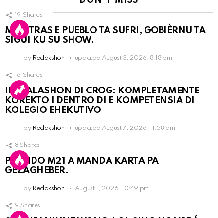
DON'T MISS
19
Shares
MIENTRAS E PUEBLO TA SUFRI, GOBIÈRNU TA
SIGUI KU SU SHOW.
by
Redakshon
updated
August 3, 2026, 8:18 pm
16
Shares
INSTALASHON DI CROG: KOMPLETAMENTE
KOREKTO I DENTRO DI E KOMPETENSIA DI
KOLEGIO EHEKUTIVO
by
Redakshon
updated
August 7, 2026, 11:58 am
8
Shares
PARTIDO M21 A MANDA KARTA PA
GEZAGHEBER.
by
Redakshon
August 1, 2026, 10:49 pm
9
Shares