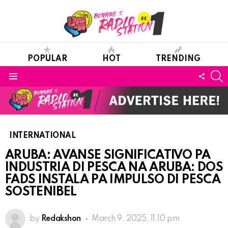
POPULAR
HOT
TRENDING
S
FOLL
Menu
US
INTERNATIONAL
ARUBA: AVANSE SIGNIFICATIVO PA
INDUSTRIA DI PESCA NA ARUBA: DOS
FADS INSTALA PA IMPULSO DI PESCA
SOSTENIBEL
by
Redakshon
March 9, 2025, 11:10 pm