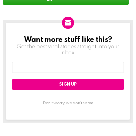
Want more stuff like this?
NEWSLETTER
Get the best viral stories straight into your
inbox!
Email
address:
Don't worry, we don't spam