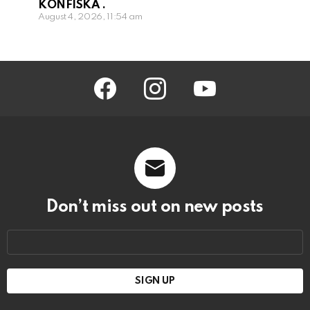
KONFISKÁ .
August 4, 2026, 11:54 am
facebook
instagram
youtube
Don’t miss out on new posts
Email
address: