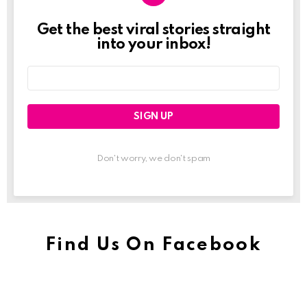
Get the best viral stories straight
Newslett
into your inbox!
Email
address:
Don't worry, we don't spam
Find Us On Facebook