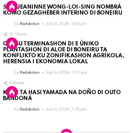
SRA. JEANINNE WONG-LOI-SING NOMBRÁ
KOMO GEZAGHÈBER INTERINO DI BONEIRU
by
Redakshon
July 21, 2026, 11:43 pm
27
Shares
OLB SU TERMINASHON DI E ÚNIKO
PLANTASHON DI ALOE DI BONEIRU TA
KONFLIKTO KU ZONIFIKASHON AGRÍKOLA,
HERENSIA I EKONOMIA LOKAL
by
Redakshon
July 16, 2026, 12:15 pm
4
Shares
KPCN TA HASI YAMADA NA DOÑO DI OUTO
BANDONÁ
by
Redakshon
July 15, 2026, 7:55 pm