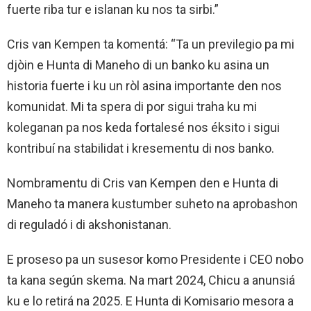
fuerte riba tur e islanan ku nos ta sirbi.”
Cris van Kempen ta komentá: “Ta un previlegio pa mi
djòin e Hunta di Maneho di un banko ku asina un
historia fuerte i ku un ròl asina importante den nos
komunidat. Mi ta spera di por sigui traha ku mi
koleganan pa nos keda fortalesé nos éksito i sigui
kontribuí na stabilidat i kresementu di nos banko.
Nombramentu di Cris van Kempen den e Hunta di
Maneho ta manera kustumber suheto na aprobashon
di reguladó i di akshonistanan.
E proseso pa un susesor komo Presidente i CEO nobo
ta kana según skema. Na mart 2024, Chicu a anunsiá
ku e lo retirá na 2025. E Hunta di Komisario mesora a