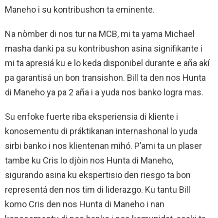
Maneho i su kontribushon ta eminente.
Na nòmber di nos tur na MCB, mi ta yama Michael
masha danki pa su kontribushon asina signifikante i
mi ta apresiá ku e lo keda disponibel durante e aña akí
pa garantisá un bon transishon. Bill ta den nos Hunta
di Maneho ya pa 2 aña i a yuda nos banko logra mas.
Su enfoke fuerte riba eksperiensia di kliente i
konosementu di práktikanan internashonal lo yuda
sirbi banko i nos klientenan mihó. P’ami ta un plaser
tambe ku Cris lo djòin nos Hunta di Maneho,
sigurando asina ku ekspertisio den riesgo ta bon
representá den nos tim di liderazgo. Ku tantu Bill
komo Cris den nos Hunta di Maneho i nan