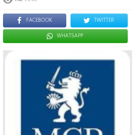
1.4k
Views
FACEBOOK
TWITTER
WHATSAPP