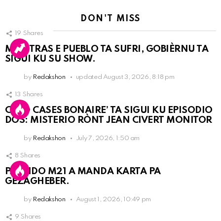
DON'T MISS
19
Shares
MIENTRAS E PUEBLO TA SUFRI, GOBIÈRNU TA
SIGUI KU SU SHOW.
by
Redakshon
updated
August 3, 2026, 8:18 pm
13
Shares
COLD CASES BONAIRE’ TA SIGUI KU EPISODIO
DOS: MISTERIO RÒNT JEAN CIVERT MONITOR
by
Redakshon
July 7, 2026, 1:50 am
8
Shares
PARTIDO M21 A MANDA KARTA PA
GEZAGHEBER.
by
Redakshon
August 1, 2026, 10:49 pm
9
Shares