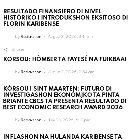
RESULTADO FINANSIERO DI NIVEL
HISTÓRIKO I INTRODUKSHON EKSITOSO DI
FLORIN KARIBENSE
by
Redakshon
August 3, 2026, 8:41 pm
1
Shares
KORSOU: HÒMBER TA FAYESÉ NA FUIKBAAI
by
Redakshon
August 3, 2026, 2:54 am
KÒRSOU I SINT MAARTEN: FUTURO DI
INVESTIGASHON EKONÓMIKO TA PINTA
BRIANTE CBCS TA PRESENTÁ RESULTADO DI
BEST ECONOMIC RESEARCH AWARD 2026
by
Redakshon
July 23, 2026, 6:12 pm
INFLASHON NA HULANDA KARIBENSE TA