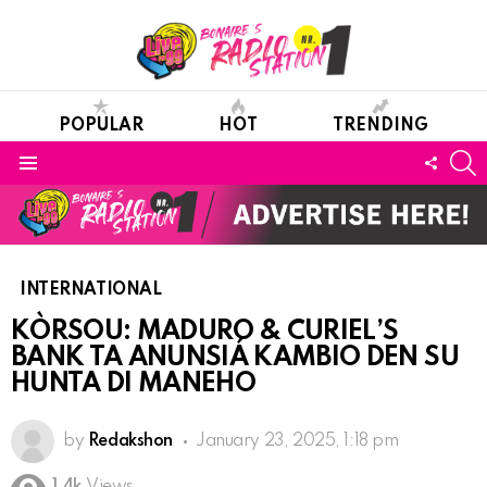
POPULAR
HOT
TRENDING
S
FOLL
Menu
US
INTERNATIONAL
KÒRSOU: MADURO & CURIEL’S
BANK TA ANUNSIÁ KAMBIO DEN SU
HUNTA DI MANEHO
by
Redakshon
January 23, 2025, 1:18 pm