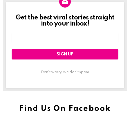
Get the best viral stories straight
Newslett
into your inbox!
Email
address:
Don't worry, we don't spam
Find Us On Facebook