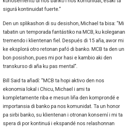
konosementu di nos banko i nos komunidat, esaki ta
sigurá kontinuidat fuerte.”
Den un splikashon di su desishon, Michael ta bisa: “Mi
tabatin un temporada fantástiko na MCB, ku koleganan
tremendo i klientenan fiel. Después di 15 aña, awor mi
ke eksplorá otro retonan pafó di banko. MCB ta den un
bon posishon, pues mi por hasi e kambio aki den
transkurso di aña ku pas mental”.
Bill Said ta añadí: “MCB ta hopi aktivo den nos
ekonomia lokal i Chicu, Michael i ami ta
kompletamente riba e mesun liña den komprondé e
importansia di banko pa nos komunidat. Ta un honor
pa sirbi banko, su klientenan i otronan konserní i mi ta
spera di por kontinuá i ekspandé nos relashonnan