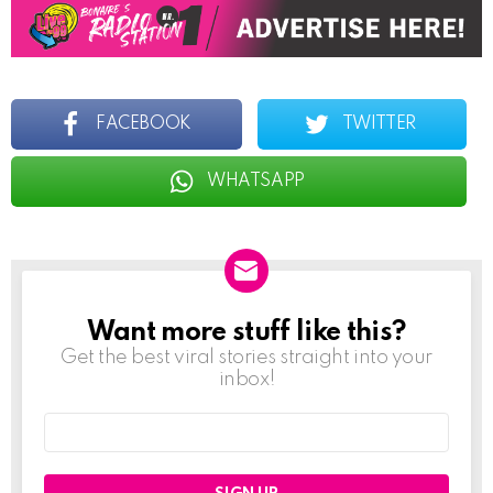
FACEBOOK
TWITTER
WHATSAPP
Want more stuff like this?
NEWSLETTER
Get the best viral stories straight into your
inbox!
Email
address: