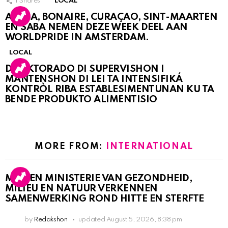
1
Shares
LOCAL
ARUBA, BONAIRE, CURAÇAO, SINT-MAARTEN
EN SABA NEMEN DEZE WEEK DEEL AAN
WORLDPRIDE IN AMSTERDAM.
LOCAL
DIREKTORADO DI SUPERVISHON I
MANTENSHON DI LEI TA INTENSIFIKÁ
KONTRÒL RIBA ESTABLESIMENTUNAN KU TA
BENDE PRODUKTO ALIMENTISIO
MORE FROM:
INTERNATIONAL
MDC EN MINISTERIE VAN GEZONDHEID,
MILIEU EN NATUUR VERKENNEN
SAMENWERKING ROND HITTE EN STERFTE
by
Redakshon
updated
August 5, 2026, 8:38 pm