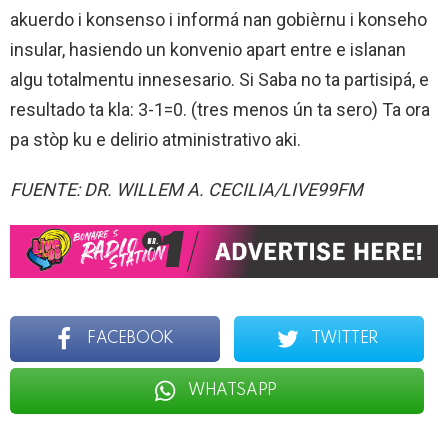
akuerdo i konsenso i informá nan gobièrnu i konseho
insular, hasiendo un konvenio apart entre e islanan
algu totalmentu innesesario. Si Saba no ta partisipá, e
resultado ta kla: 3-1=0. (tres menos ún ta sero) Ta ora
pa stòp ku e delirio atministrativo aki.
FUENTE: DR. WILLEM A. CECILIA/LIVE99FM
FACEBOOK
TWITTER
WHATSAPP