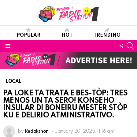
POPULAR
HOT
TRENDING
S
FOLL
Menu
US
LOCAL
PA LOKE TA TRATA E BES-TÒP: TRES
MENOS UN TA SERO! KONSEHO
INSULAR DI BONEIRU MESTER STÒP
KU E DELIRIO ATMINISTRATIVO.
by
Redakshon
January 20, 2025, 11:16 am