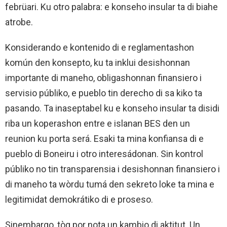
febrüari. Ku otro palabra: e konseho insular ta di biahe
atrobe.
Konsiderando e kontenido di e reglamentashon
komún den konsepto, ku ta inklui desishonnan
importante di maneho, obligashonnan finansiero i
servisio públiko, e pueblo tin derecho di sa kiko ta
pasando. Ta inaseptabel ku e konseho insular ta disidi
riba un koperashon entre e islanan BES den un
reunion ku porta será. Esaki ta mina konfiansa di e
pueblo di Boneiru i otro interesádonan. Sin kontrol
públiko no tin transparensia i desishonnan finansiero i
di maneho ta wòrdu tumá den sekreto loke ta mina e
legitimidat demokrátiko di e proseso.
Sinembargo, tòg por nota un kambio di aktitut. Un