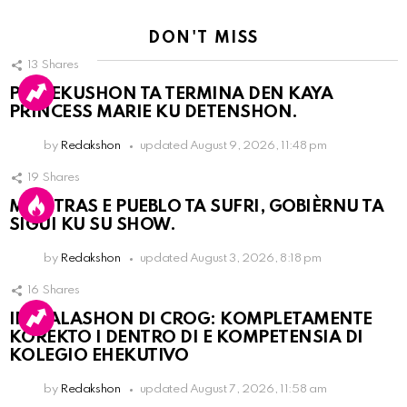
DON'T MISS
13
Shares
PERSEKUSHON TA TERMINA DEN KAYA
PRINCESS MARIE KU DETENSHON.
by
Redakshon
updated
August 9, 2026, 11:48 pm
19
Shares
MIENTRAS E PUEBLO TA SUFRI, GOBIÈRNU TA
SIGUI KU SU SHOW.
by
Redakshon
updated
August 3, 2026, 8:18 pm
16
Shares
INSTALASHON DI CROG: KOMPLETAMENTE
KOREKTO I DENTRO DI E KOMPETENSIA DI
KOLEGIO EHEKUTIVO
by
Redakshon
updated
August 7, 2026, 11:58 am