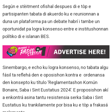
Según e stèitment ofishal despues di e tòp e
partisipanten tabata di akuerdo ku e reunionnan a
duna un plataforma pa un debate habrí i tambe un
oportunidat pa logra konsenso entre e institushonnan
polítiko di e islanan BES.
Sinembargo, e echo ku logra konsenso, no tabata algu
fásil ta reflehá den e oposishon kontra e ordenansa
den konsepto ku título ‘Reglamentashon Komún
Bonaire, Saba i Sint Eustatius 2024’. E proposishon akí
a enkontrá asina tantu resistensia serka Saba i Sint
Eustatius ku trankilamente por bisa ku e tòp a frakasá