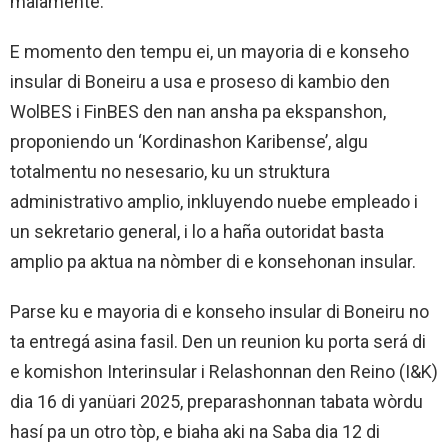
malamente.
E momento den tempu ei, un mayoria di e konseho
insular di Boneiru a usa e proseso di kambio den
WolBES i FinBES den nan ansha pa ekspanshon,
proponiendo un ‘Kordinashon Karibense’, algu
totalmentu no nesesario, ku un struktura
administrativo amplio, inkluyendo nuebe empleado i
un sekretario general, i lo a haña outoridat basta
amplio pa aktua na nòmber di e konsehonan insular.
Parse ku e mayoria di e konseho insular di Boneiru no
ta entregá asina fasil. Den un reunion ku porta será di
e komishon Interinsular i Relashonnan den Reino (I&K)
dia 16 di yanüari 2025, preparashonnan tabata wòrdu
hasí pa un otro tòp, e biaha aki na Saba dia 12 di