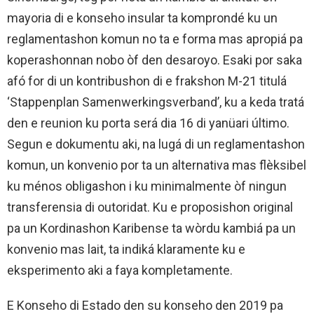
mayoria di e konseho insular ta komprondé ku un
reglamentashon komun no ta e forma mas apropiá pa
koperashonnan nobo òf den desaroyo. Esaki por saka
afó for di un kontribushon di e frakshon M-21 titulá
‘Stappenplan Samenwerkingsverband’, ku a keda tratá
den e reunion ku porta será dia 16 di yanüari último.
Segun e dokumentu aki, na lugá di un reglamentashon
komun, un konvenio por ta un alternativa mas flèksibel
ku ménos obligashon i ku minimalmente òf ningun
transferensia di outoridat. Ku e proposishon original
pa un Kordinashon Karibense ta wòrdu kambiá pa un
konvenio mas lait, ta indiká klaramente ku e
eksperimento aki a faya kompletamente.
E Konseho di Estado den su konseho den 2019 pa