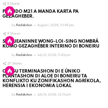
8
Shares
PARTIDO M21 A MANDA KARTA PA
GEZAGHEBER.
by
Redakshon
August 1, 2026, 10:49 pm
9
Shares
SRA. JEANINNE WONG-LOI-SING NOMBRÁ
KOMO GEZAGHÈBER INTERINO DI BONEIRU
by
Redakshon
July 21, 2026, 11:43 pm
27
Shares
OLB SU TERMINASHON DI E ÚNIKO
PLANTASHON DI ALOE DI BONEIRU TA
KONFLIKTO KU ZONIFIKASHON AGRÍKOLA,
HERENSIA I EKONOMIA LOKAL
by
Redakshon
July 16, 2026, 12:15 pm