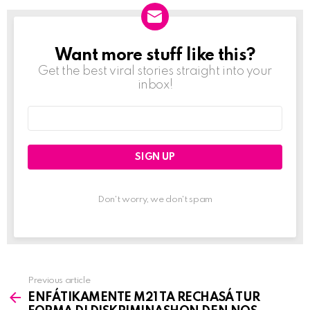
Want more stuff like this?
NEWSLETTER
Get the best viral stories straight into your
inbox!
Email
address:
Don't worry, we don't spam
Previous article
See
ENFÁTIKAMENTE M21 TA RECHASÁ TUR
more