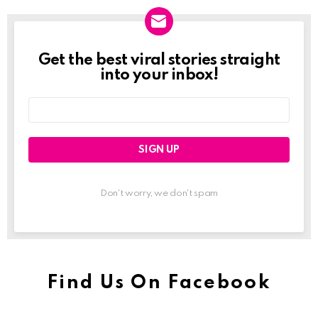
Get the best viral stories straight
Newslett
into your inbox!
Email
address:
Don't worry, we don't spam
Find Us On Facebook