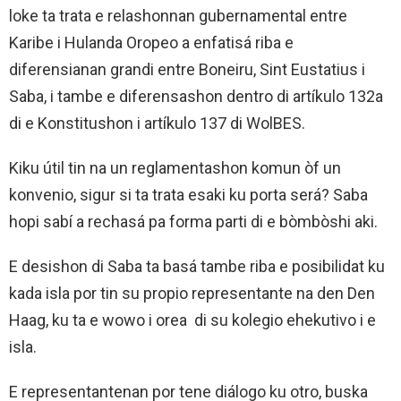
loke ta trata e relashonnan gubernamental entre
Karibe i Hulanda Oropeo a enfatisá riba e
diferensianan grandi entre Boneiru, Sint Eustatius i
Saba, i tambe e diferensashon dentro di artíkulo 132a
di e Konstitushon i artíkulo 137 di WolBES.
Kiku útil tin na un reglamentashon komun òf un
konvenio, sigur si ta trata esaki ku porta será? Saba
hopi sabí a rechasá pa forma parti di e bòmbòshi aki.
E desishon di Saba ta basá tambe riba e posibilidat ku
kada isla por tin su propio representante na den Den
Haag, ku ta e wowo i orea di su kolegio ehekutivo i e
isla.
E representantenan por tene diálogo ku otro, buska