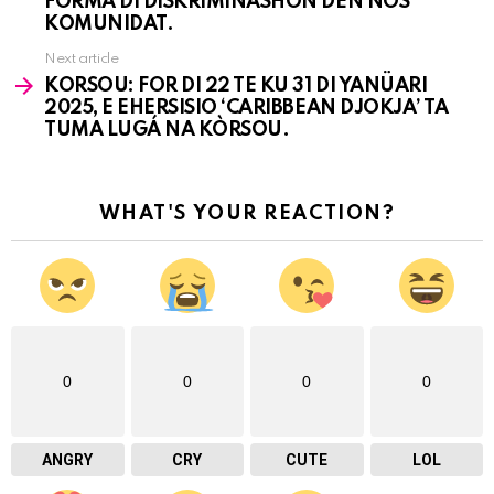
FORMA DI DISKRIMINASHON DEN NOS
KOMUNIDAT.
Next article
KORSOU: FOR DI 22 TE KU 31 DI YANÜARI
2025, E EHERSISIO ‘CARIBBEAN DJOKJA’ TA
TUMA LUGÁ NA KÒRSOU.
WHAT'S YOUR REACTION?
0
0
0
0
ANGRY
CRY
CUTE
LOL