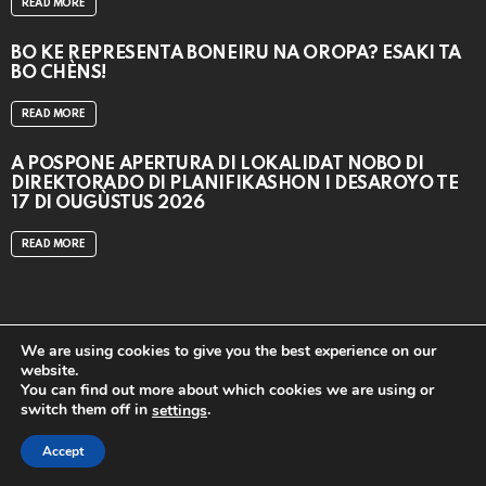
READ MORE
BO KE REPRESENTÁ BONEIRU NA OROPA? ESAKI TA
BO CHÈNS!
READ MORE
A POSPONÉ APERTURA DI LOKALIDAT NOBO DI
DIREKTORADO DI PLANIFIKASHON I DESAROYO TE
17 DI OUGÙSTUS 2026
READ MORE
We are using cookies to give you the best experience on our
© 2024
CAT MEDIA BV
website.
You can find out more about which cookies we are using or
Home
Contact us
APP DOWNLOAD
TOP 20
switch them off in
.
settings
close
Accept