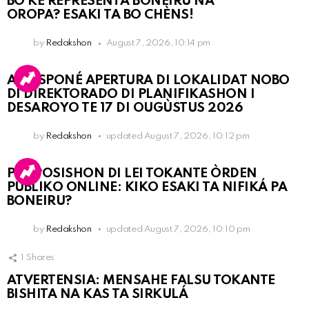
BO KE REPRESENTÁ BONEIRU NA
OROPA? ESAKI TA BO CHÈNS!
by
Redakshon
August 7, 2026, 10:14 pm
A POSPONÉ APERTURA DI LOKALIDAT NOBO
DI DIREKTORADO DI PLANIFIKASHON I
DESAROYO TE 17 DI OUGÙSTUS 2026
by
Redakshon
updated
August 7, 2026, 10:12 pm
PROPOSISHON DI LEI TOKANTE ÒRDEN
PÚBLIKO ONLINE: KIKO ESAKI TA NIFIKÁ PA
BONEIRU?
by
Redakshon
updated
August 7, 2026, 10:10 pm
1
Shares
ATVERTENSIA: MENSAHE FALSU TOKANTE
BISHITA NA KAS TA SIRKULÁ