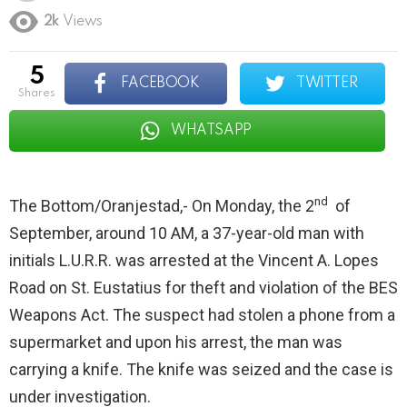
2k
Views
5
FACEBOOK
TWITTER
shares
WHATSAPP
nd
The Bottom/Oranjestad,- On Monday, the 2
of
September, around 10 AM, a 37-year-old man with
initials L.U.R.R. was arrested at the Vincent A. Lopes
Road on St. Eustatius for theft and violation of the BES
Weapons Act. The suspect had stolen a phone from a
supermarket and upon his arrest, the man was
carrying a knife. The knife was seized and the case is
under investigation.