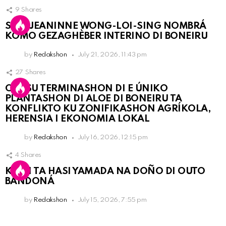
9
Shares
SRA. JEANINNE WONG-LOI-SING NOMBRÁ
KOMO GEZAGHÈBER INTERINO DI BONEIRU
by
Redakshon
July 21, 2026, 11:43 pm
27
Shares
OLB SU TERMINASHON DI E ÚNIKO
PLANTASHON DI ALOE DI BONEIRU TA
KONFLIKTO KU ZONIFIKASHON AGRÍKOLA,
HERENSIA I EKONOMIA LOKAL
by
Redakshon
July 16, 2026, 12:15 pm
4
Shares
KPCN TA HASI YAMADA NA DOÑO DI OUTO
BANDONÁ
by
Redakshon
July 15, 2026, 7:55 pm