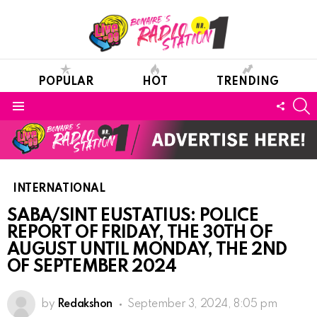
POPULAR
HOT
TRENDING
S
FOLL
Menu
US
INTERNATIONAL
SABA/SINT EUSTATIUS: POLICE
REPORT OF FRIDAY, THE 30TH OF
AUGUST UNTIL MONDAY, THE 2ND
OF SEPTEMBER 2024
by
Redakshon
September 3, 2024, 8:05 pm