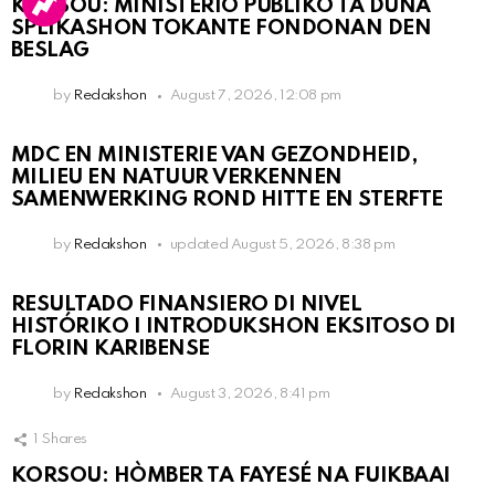
KORSOU: MINISTERIO PÚBLIKO TA DUNA
SPLIKASHON TOKANTE FONDONAN DEN
BESLAG
by
Redakshon
August 7, 2026, 12:08 pm
MDC EN MINISTERIE VAN GEZONDHEID,
MILIEU EN NATUUR VERKENNEN
SAMENWERKING ROND HITTE EN STERFTE
by
Redakshon
updated
August 5, 2026, 8:38 pm
RESULTADO FINANSIERO DI NIVEL
HISTÓRIKO I INTRODUKSHON EKSITOSO DI
FLORIN KARIBENSE
by
Redakshon
August 3, 2026, 8:41 pm
1
Shares
KORSOU: HÒMBER TA FAYESÉ NA FUIKBAAI