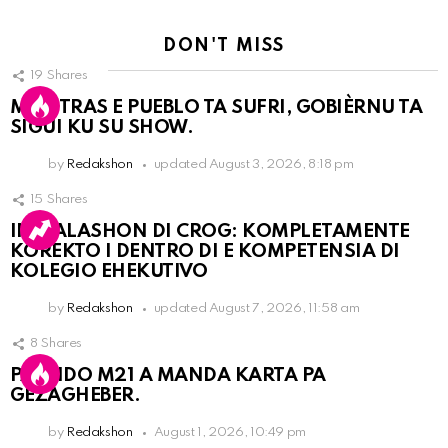
DON'T MISS
19
Shares
MIENTRAS E PUEBLO TA SUFRI, GOBIÈRNU TA
SIGUI KU SU SHOW.
by
Redakshon
updated
August 3, 2026, 8:18 pm
15
Shares
INSTALASHON DI CROG: KOMPLETAMENTE
KOREKTO I DENTRO DI E KOMPETENSIA DI
KOLEGIO EHEKUTIVO
by
Redakshon
updated
August 7, 2026, 11:58 am
8
Shares
PARTIDO M21 A MANDA KARTA PA
GEZAGHEBER.
by
Redakshon
August 1, 2026, 10:49 pm