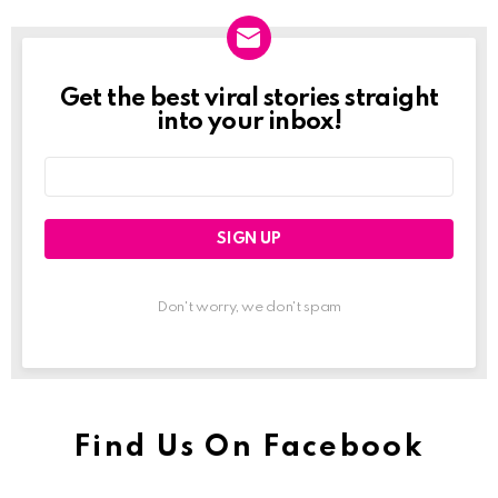
Get the best viral stories straight
Newslett
into your inbox!
Email
address:
Don't worry, we don't spam
Find Us On Facebook