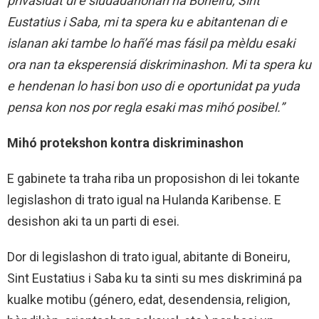
privasidat di e siudadanonan na Boneiru, Sint
Eustatius i Saba, mi ta spera ku e abitantenan di e
islanan aki tambe lo hañ’é mas fásil pa mèldu esaki
ora nan ta eksperensiá diskriminashon. Mi ta spera ku
e hendenan lo hasi bon uso di e oportunidat pa yuda
pensa kon nos por regla esaki mas mihó posibel.”
Mihó protekshon kontra diskriminashon
E gabinete ta traha riba un proposishon di lei tokante
legislashon di trato igual na Hulanda Karibense. E
desishon aki ta un parti di esei.
Dor di legislashon di trato igual, abitante di Boneiru,
Sint Eustatius i Saba ku ta sinti su mes diskriminá pa
kualke motibu (género, edat, desendensia, religion,