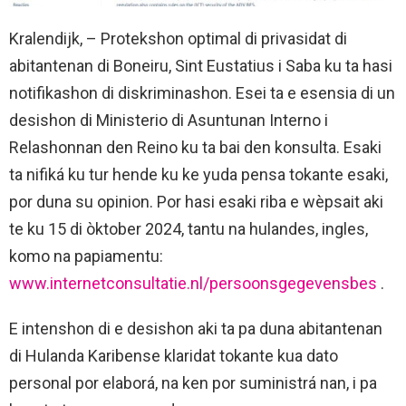
Kralendijk, – Protekshon optimal di privasidat di
abitantenan di Boneiru, Sint Eustatius i Saba ku ta hasi
notifikashon di diskriminashon. Esei ta e esensia di un
desishon di Ministerio di Asuntunan Interno i
Relashonnan den Reino ku ta bai den konsulta. Esaki
ta nifiká ku tur hende ku ke yuda pensa tokante esaki,
por duna su opinion. Por hasi esaki riba e wèpsait aki
te ku 15 di òktober 2024, tantu na hulandes, ingles,
komo na papiamentu:
www.internetconsultatie.nl/persoonsgegevensbes
.
E intenshon di e desishon aki ta pa duna abitantenan
di Hulanda Karibense klaridat tokante kua dato
personal por elaborá, na ken por suministrá nan, i pa