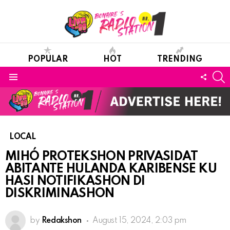
POPULAR
HOT
TRENDING
S
FOLL
Menu
US
LOCAL
MIHÓ PROTEKSHON PRIVASIDAT
ABITANTE HULANDA KARIBENSE KU
HASI NOTIFIKASHON DI
DISKRIMINASHON
by
Redakshon
August 15, 2024, 2:03 pm