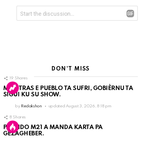
Leave
Comment
*
a
Reply
DON'T MISS
19
Shares
MIENTRAS E PUEBLO TA SUFRI, GOBIÈRNU TA
SIGUI KU SU SHOW.
by
Redakshon
updated
August 3, 2026, 8:18 pm
8
Shares
PARTIDO M21 A MANDA KARTA PA
GEZAGHEBER.