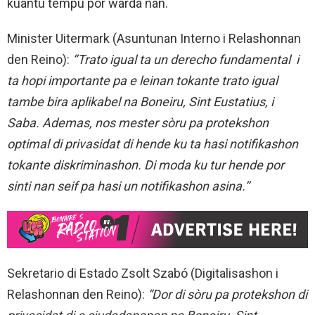
kuantu tempu por warda nan.
Minister Uitermark (Asuntunan Interno i Relashonnan
den Reino):
‘’Trato igual ta un derecho fundamental i
ta hopi importante pa e leinan tokante trato igual
tambe bira aplikabel na Boneiru, Sint Eustatius, i
Saba. Ademas, nos mester sòru pa protekshon
optimal di privasidat di hende ku ta hasi notifikashon
tokante diskriminashon. Di moda ku tur hende por
sinti nan seif pa hasi un notifikashon asina.’’
Sekretario di Estado Zsolt Szabó (Digitalisashon i
Relashonnan den Reino):
“Dor di sòru pa protekshon di