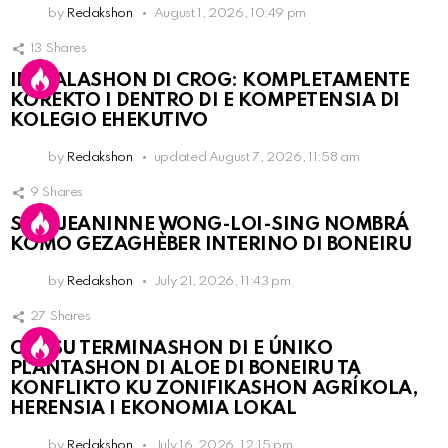
by
Redakshon
August 1, 2026, 10:49 pm
13
Shares
INSTALASHON DI CROG: KOMPLETAMENTE
KOREKTO I DENTRO DI E KOMPETENSIA DI
KOLEGIO EHEKUTIVO
by
Redakshon
updated
August 7, 2026, 11:58 am
9
Shares
SRA. JEANINNE WONG-LOI-SING NOMBRÁ
KOMO GEZAGHÈBER INTERINO DI BONEIRU
by
Redakshon
July 21, 2026, 11:43 pm
27
Shares
OLB SU TERMINASHON DI E ÚNIKO
PLANTASHON DI ALOE DI BONEIRU TA
KONFLIKTO KU ZONIFIKASHON AGRÍKOLA,
HERENSIA I EKONOMIA LOKAL
by
Redakshon
July 16, 2026, 12:15 pm