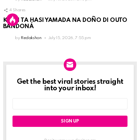
4
Shares
KPCN TA HASI YAMADA NA DOÑO DI OUTO
BANDONÁ
by
Redakshon
July 15, 2026, 7:55 pm
Get the best viral stories straight
Newslett
into your inbox!
Email
address: