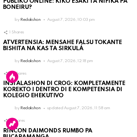
PÚBLIKO ONLINE: KIKO ESAKI TA NIFIKÁ PA
BONEIRU?
by
Redakshon
August 7, 2026, 10:03 pm
1
Shares
ATVERTENSIA: MENSAHE FALSU TOKANTE
BISHITA NA KAS TA SIRKULÁ
by
Redakshon
August 7, 2026, 12:18 pm
13
Shares
INSTALASHON DI CROG: KOMPLETAMENTE
KOREKTO I DENTRO DI E KOMPETENSIA DI
KOLEGIO EHEKUTIVO
by
Redakshon
updated
August 7, 2026, 11:58 am
3
Shares
RINCON DAIMONDS RUMBO PA
BUCARAMANGA