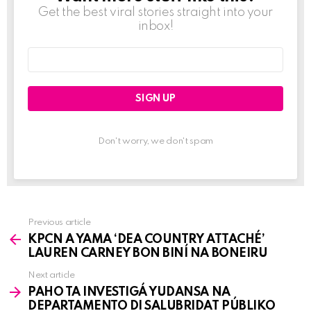
Get the best viral stories straight into your
inbox!
Email
address:
Don't worry, we don't spam
Previous article
See
KPCN A YAMA ‘DEA COUNTRY ATTACHÉ’
more
LAUREN CARNEY BON BINÍ NA BONEIRU
Next article
PAHO TA INVESTIGÁ YUDANSA NA
DEPARTAMENTO DI SALUBRIDAT PÚBLIKO