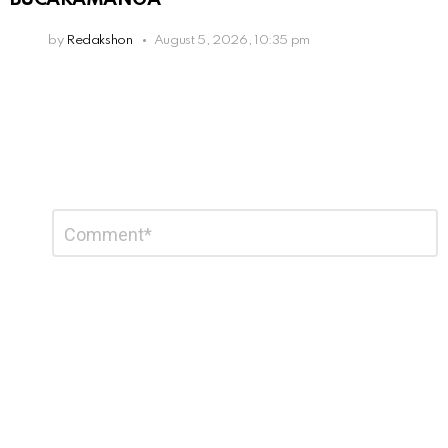
by
Redakshon
August 5, 2026, 10:35 pm
Leave
Comment
*
a
Reply