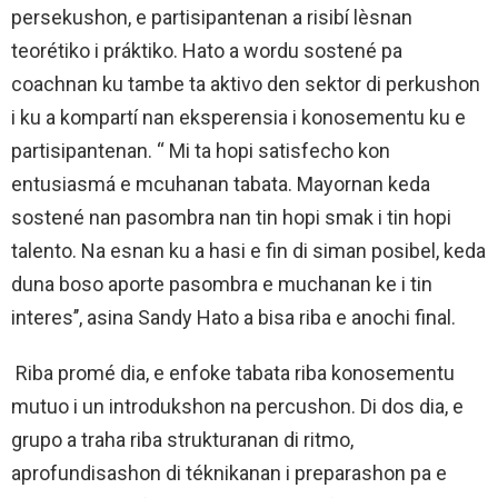
persekushon, e partisipantenan a risibí lèsnan
teorétiko i práktiko. Hato a wordu sostené pa
coachnan ku tambe ta aktivo den sektor di perkushon
i ku a kompartí nan eksperensia i konosementu ku e
partisipantenan. “ Mi ta hopi satisfecho kon
entusiasmá e mcuhanan tabata. Mayornan keda
sostené nan pasombra nan tin hopi smak i tin hopi
talento. Na esnan ku a hasi e fin di siman posibel, keda
duna boso aporte pasombra e muchanan ke i tin
interes’’, asina Sandy Hato a bisa riba e anochi final.
Riba promé dia, e enfoke tabata riba konosementu
mutuo i un introdukshon na percushon. Di dos dia, e
grupo a traha riba strukturanan di ritmo,
aprofundisashon di téknikanan i preparashon pa e