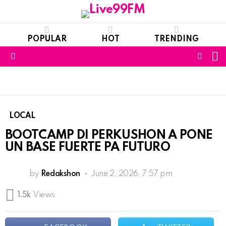
POPULAR
HOT
TRENDING
S
FOLL
Menu
US
LOCAL
BOOTCAMP DI PERKUSHON A PONE
UN BASE FUERTE PA FUTURO
by
Redakshon
June 2, 2026, 7:57 pm
1.5k
Views