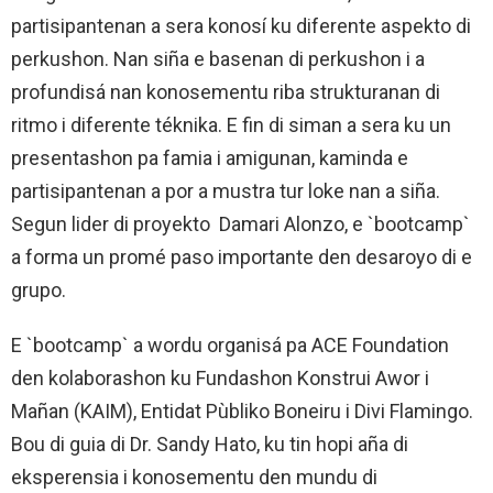
partisipantenan a sera konosí ku diferente aspekto di
perkushon. Nan siña e basenan di perkushon i a
profundisá nan konosementu riba strukturanan di
ritmo i diferente téknika. E fin di siman a sera ku un
presentashon pa famia i amigunan, kaminda e
partisipantenan a por a mustra tur loke nan a siña.
Segun lider di proyekto Damari Alonzo, e `bootcamp`
a forma un promé paso importante den desaroyo di e
grupo.
E `bootcamp` a wordu organisá pa ACE Foundation
den kolaborashon ku Fundashon Konstrui Awor i
Mañan (KAIM), Entidat Pùbliko Boneiru i Divi Flamingo.
Bou di guia di Dr. Sandy Hato, ku tin hopi aña di
eksperensia i konosementu den mundu di