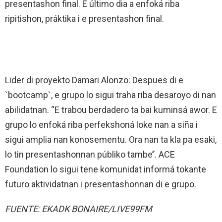
presentashon final. E último dia a enfoká riba
ripitishon, práktika i e presentashon final.
Lider di proyekto Damari Alonzo: Despues di e
`bootcamp`, e grupo lo sigui traha riba desaroyo di nan
abilidatnan. “E trabou berdadero ta bai kuminsá awor. E
grupo lo enfoká riba perfekshoná loke nan a siña i
sigui amplia nan konosementu. Ora nan ta kla pa esaki,
lo tin presentashonnan públiko tambe’’. ACE
Foundation lo sigui tene komunidat informá tokante
futuro aktividatnan i presentashonnan di e grupo.
FUENTE: EKADK BONAIRE/LIVE99FM