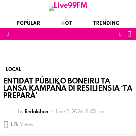
POPULAR
HOT
TRENDING
S
FOLL
Menu
US
LOCAL
ENTIDAT PÚBLIKO BONEIRU TA
LANSA KAMPAÑA DI RESILIENSIA ‘TA
PREPARÁ’
by
Redakshon
June 2, 2026, 11:05 pm
1.7k
Views