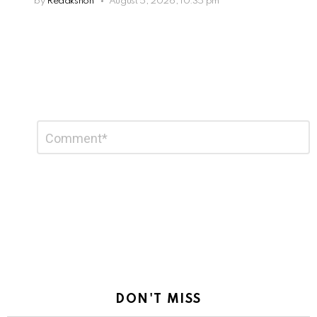
by
Redakshon
August 5, 2026, 10:35 pm
Leave
Comment
*
a
Reply
DON'T MISS