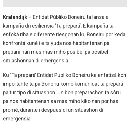
Kralendijk –
Entidat Públiko Boneiru ta lansa e
kampaña di resiliensia ‘Ta prepará’. E kampaña ta
enfoká riba e diferente riesgonan ku Boneiru por keda
konfrontá kuné i e ta yuda nos habitantenan pa
prepará nan mes mas mihó posibel pa posibel
situashonnan di emergensia.
Ku ‘Ta prepará’ Entidat Públiko Boneiru ke enfatisá kon
importante ta pa Boneiru komo komunidat ta prepará
pa tur tipo di situashon. Un bon preparashon ta sòru
pa nos habitantenan sa mas mihó kiko nan por hasi
promé, durante i despues di un situashon di
emergensia.