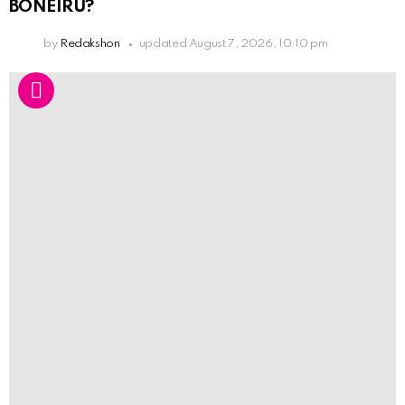
BONEIRU?
by
Redakshon
updated
August 7, 2026, 10:10 pm