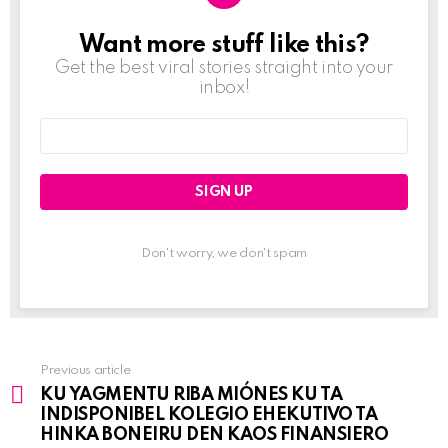
Want more stuff like this?
NEWSLETTER
Get the best viral stories straight into your
inbox!
Email
address:
Don't worry, we don't spam
Previous article
See
KU YAGMENTU RIBA MIÓNES KU TA
more
INDISPONIBEL KOLEGIO EHEKUTIVO TA
HINKA BONEIRU DEN KAOS FINANSIERO