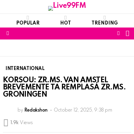
POPULAR
HOT
TRENDING
S
FOLL
Menu
US
INTERNATIONAL
KORSOU: ZR.MS. VAN AMSTEL
BREVEMENTE TA REMPLASÁ ZR.MS.
GRONINGEN
by
Redakshon
October 12, 2025, 9:38 pm
1.9k
Views