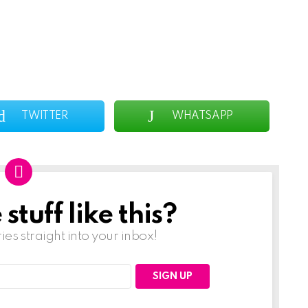
TWITTER
WHATSAPP
tuff like this?
ries straight into your inbox!