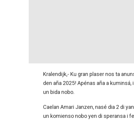
Kralendijk,- Ku gran plaser nos ta anu
den aña 2025! Apénas aña a kuminsá, i
un bida nobo.
Caelan Amari Janzen, nasé dia 2 di yan
un komienso nobo yen di speransa i feli