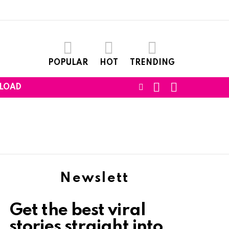
POPULAR
HOT
TRENDING
SEARCH
LOGIN
FOLLOW
LOAD
US
Newslett
Get the best viral
stories straight into