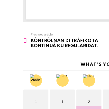
Previous article
See
KÒNTRÒLNAN DI TRÁFIKO TA
more
KONTINUÁ KU REGULARIDAT.
WHAT'S Y
1
1
2