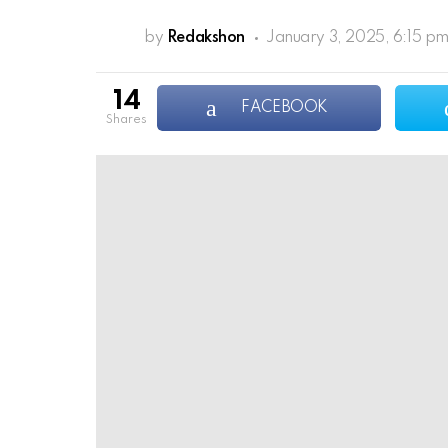
by
Redakshon
January 3, 2025, 6:15 p
14
FACEBOOK
shares