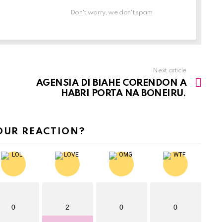
Don't worry, we don't spam
Next article
AGENSIA DI BIAHE CORENDON A
HABRI PORTA NA BONEIRU.
OUR REACTION?
0
2
0
0