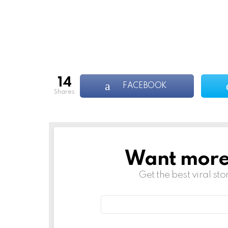
14
FACEBOOK
shares
Want more s
NEWSLETTER
Get the best viral sto
Email
address: