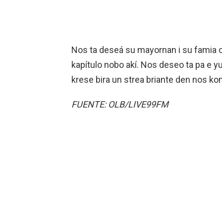
Nos ta deseá su mayornan i su famia or
kapítulo nobo akí. Nos deseo ta pa e yu
krese bira un strea briante den nos 
FUENTE: OLB/LIVE99FM