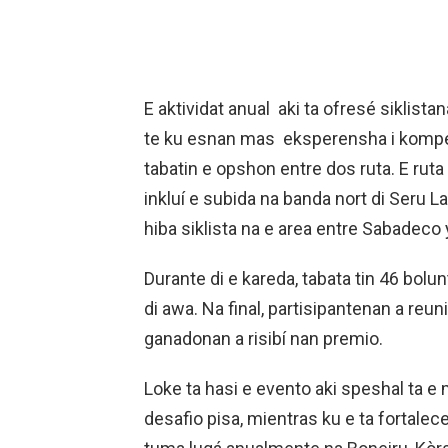
E aktividat anual aki ta ofresé siklistan
te ku esnan mas eksperensha i kompet
tabatin e opshon entre dos ruta. E ruta
inkluí e subida na banda nort di Seru L
hiba siklista na e area entre Sabadeco 
Durante di e kareda, tabata tin 46 bolu
di awa. Na final, partisipantenan a reu
ganadonan a risibí nan premio.
Loke ta hasi e evento aki speshal ta e
desafio pisa, mientras ku e ta fortale