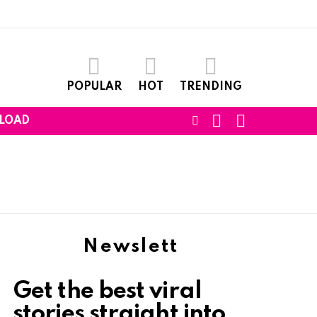
POPULAR
HOT
TRENDING
SEARCH
LOGIN
FOLLOW
LOAD
US
Newslett
Get the best viral
stories straight into