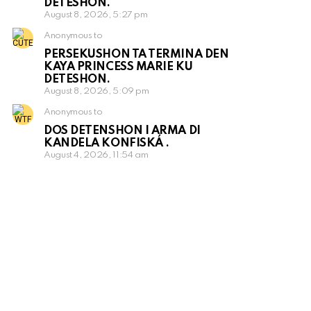
DETESHON.
August 8, 2026, 5:27 pm
Anonymous to
PERSEKUSHON TA TERMINA DEN
KAYA PRINCESS MARIE KU
DETESHON.
August 8, 2026, 5:09 pm
Anonymous to
DOS DETENSHON I ARMA DI
KANDELA KONFISKÁ .
August 4, 2026, 11:54 am