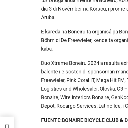
tuma lugá anualmente na Boneiru, Kòrs
dia 3 di Novèmber na Kòrsou, i prome 
Aruba.
E kareda na Boneiru ta organisá pa Bona
Böhm di De Freewieler, kende ta organ
kaba.
Duo Xtreme Boneiru 2024 a resulta exi
balente i e sosten di sponsornan maner
Freewieler, Pink Coral IT, Mega Hit FM
Logistics and Wholesaler, Olovka, C3 
Bonaire, Wire Interiors Bonaire, GenKo
Depot, Rocargo Services, Latino Ice, i
FUENTE:BONAIRE BICYCLE CLUB & 
TÁ