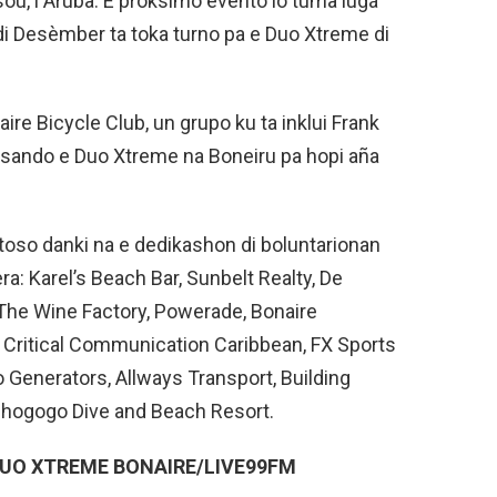
ou, i Aruba. E pròksimo evento lo tuma lugá
di Desèmber ta toka turno pa e Duo Xtreme di
ire Bicycle Club, un grupo ku ta inklui Frank
isando e Duo Xtreme na Boneiru pa hopi aña
toso danki na e dedikashon di boluntarionan
a: Karel’s Beach Bar, Sunbelt Realty, De
, The Wine Factory, Powerade, Bonaire
– Critical Communication Caribbean, FX Sports
o Generators, Allways Transport, Building
 Chogogo Dive and Beach Resort.
DUO XTREME BONAIRE/LIVE99FM