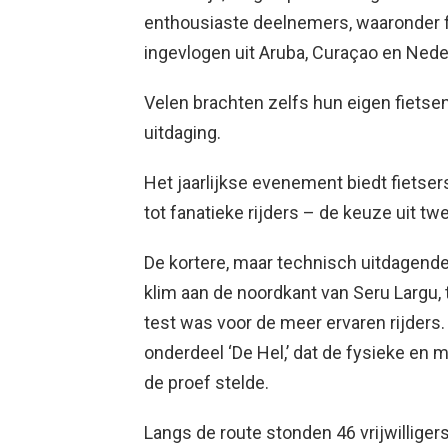
enthousiaste deelnemers, waaronder fi
ingevlogen uit Aruba, Curaçao en Nede
Velen brachten zelfs hun eigen fietse
uitdaging.
Het jaarlijkse evenement biedt fietse
tot fanatieke rijders – de keuze uit tw
De kortere, maar technisch uitdagend
klim aan de noordkant van Seru Largu, 
test was voor de meer ervaren rijders.
onderdeel ‘De Hel,’ dat de fysieke en 
de proef stelde.
Langs de route stonden 46 vrijwillige