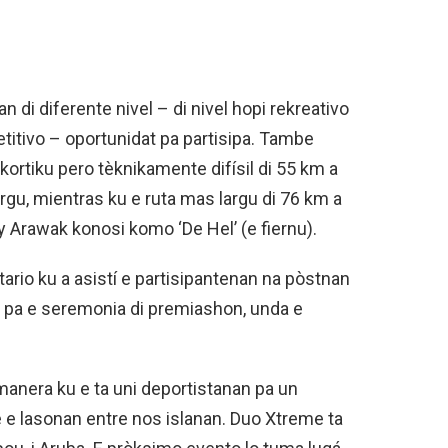
an di diferente nivel – di nivel hopi rekreativo
itivo – oportunidat pa partisipa. Tambe
 kortiku pero tèknikamente difísil di 55 km a
argu, mientras ku e ruta mas largu di 76 km a
y Arawak konosi komo ‘De Hel’ (e fiernu).
ntario ku a asistí e partisipantenan na pòstnan
ni pa e seremonia di premiashon, unda e
 manera ku e ta uni deportistanan pa un
ce e lasonan entre nos islanan. Duo Xtreme ta