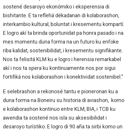
sostené desaroyo ekonómiko i eksperensia di
bishitante. E ta reflehá dékadanan di kolaborashon,
interkambio kultural, boluntat i kresementu kompartí.
E logro akí ta brinda oportunidat pa honra pasado i na
mes momentu duna forma na un futuro ku enfoke
riba kalidat, sostenibilidat, i kresementu signifikante.
Nos ta felisitá KLM ku e logro i herensia remarkabel
akí i nos ta spera ku kontinuamente nos por sigui
fortifiká nos kolaborashon i konektividat sostenibel.”
E selebrashon a rekonosé tantu e pioneronan ku a
duna forma na Boneiru su historia di aviashon, komo
e kolaborashon kontinuo entre KLM, BIA, i TCB ku
awendia ta sostené nos isla su aksesibilidat i
desaroyo turístiko. E logro di 90 aña ta sirbi komo un