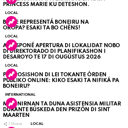
PRINCESS MARIE KU DETESHON.
LOCAL
BO KE REPRESENTÁ BONEIRU NA
OROPA? ESAKI TA BO CHÈNS!
LOCAL
A POSPONÉ APERTURA DI LOKALIDAT NOBO
DI DIREKTORADO DI PLANIFIKASHON I
DESAROYO TE 17 DI OUGÙSTUS 2026
LOCAL
PROPOSISHON DI LEI TOKANTE ÒRDEN
PÚBLIKO ONLINE: KIKO ESAKI TA NIFIKÁ PA
BONEIRU?
INTERNATIONAL
MARINIRNAN TA DUNA ASISTENSIA MILITAR
DURANTE BÚSKEDA DEN PRIZÒN DI SINT
MAARTEN
1
Shares
LOCAL