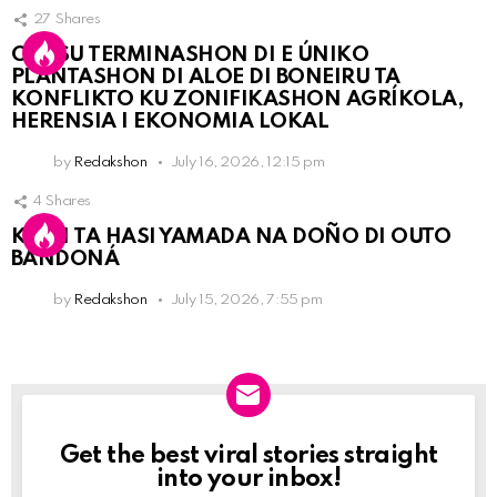
27
Shares
OLB SU TERMINASHON DI E ÚNIKO
PLANTASHON DI ALOE DI BONEIRU TA
KONFLIKTO KU ZONIFIKASHON AGRÍKOLA,
HERENSIA I EKONOMIA LOKAL
by
Redakshon
July 16, 2026, 12:15 pm
4
Shares
KPCN TA HASI YAMADA NA DOÑO DI OUTO
BANDONÁ
by
Redakshon
July 15, 2026, 7:55 pm
Get the best viral stories straight
Newslett
into your inbox!