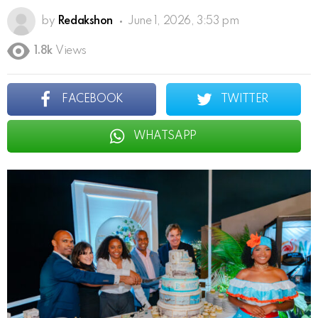
by
Redakshon
June 1, 2026, 3:53 pm
1.8k
Views
FACEBOOK
TWITTER
WHATSAPP