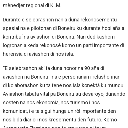
mènedjer regional di KLM.
Durante e selebrashon nan a duna rekonosementu
spesial na e pilotonan di Boneiru ku durante hopi aña a
kontribuí na aviashon di Boneiru. Nan dedikashon i
logronan a keda rekonosé komo un parti importante di
herensia di aviashon di nos isla.
“E selebrashon akí ta duna honor na 90 aña di
aviashon na Boneiru i na e personanan i relashonnan
di kolaborashon ku ta tene nos isla konektá ku mundu.
Aviashon tabata vital pa Boneiru su desaroyo, dunando
sosten na nos ekonomia, nos turismo i nos
komunidat, i e ta sigui hunga un ròl importante den
nos bida diario i nos kresementu den futuro. Komo