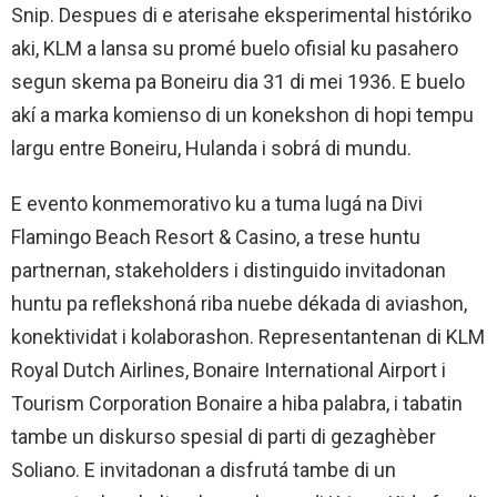
Snip. Despues di e aterisahe eksperimental históriko
aki, KLM a lansa su promé buelo ofisial ku pasahero
segun skema pa Boneiru dia 31 di mei 1936. E buelo
akí a marka komienso di un konekshon di hopi tempu
largu entre Boneiru, Hulanda i sobrá di mundu.
E evento konmemorativo ku a tuma lugá na Divi
Flamingo Beach Resort & Casino, a trese huntu
partnernan, stakeholders i distinguido invitadonan
huntu pa reflekshoná riba nuebe dékada di aviashon,
konektividat i kolaborashon. Representantenan di KLM
Royal Dutch Airlines, Bonaire International Airport i
Tourism Corporation Bonaire a hiba palabra, i tabatin
tambe un diskurso spesial di parti di gezaghèber
Soliano. E invitadonan a disfrutá tambe di un