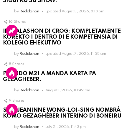
SIGUI KU SU SHOW.
by
Redakshon
updated
August 3, 2026, 8:18 pm
16
Shares
INSTALASHON DI CROG: KOMPLETAMENTE
KOREKTO I DENTRO DI E KOMPETENSIA DI
KOLEGIO EHEKUTIVO
by
Redakshon
updated
August 7, 2026, 11:58 am
8
Shares
PARTIDO M21 A MANDA KARTA PA
GEZAGHEBER.
by
Redakshon
August 1, 2026, 10:49 pm
9
Shares
SRA. JEANINNE WONG-LOI-SING NOMBRÁ
KOMO GEZAGHÈBER INTERINO DI BONEIRU
by
Redakshon
July 21, 2026, 11:43 pm