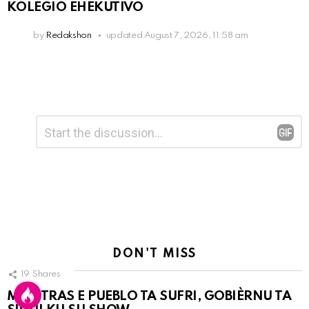
KOLEGIO EHEKUTIVO
by
Redakshon
updated
August 7, 2026, 11:58 am
Leave
Comment
*
a
Reply
DON'T MISS
19
Shares
MIENTRAS E PUEBLO TA SUFRI, GOBIÈRNU TA