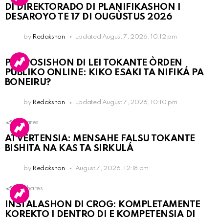
DI DIREKTORADO DI PLANIFIKASHON I
DESAROYO TE 17 DI OUGÙSTUS 2026
by
Redakshon
updated
August 7, 2026, 10:12 pm
PROPOSISHON DI LEI TOKANTE ÒRDEN
PÚBLIKO ONLINE: KIKO ESAKI TA NIFIKÁ PA
BONEIRU?
by
Redakshon
updated
August 7, 2026, 10:10 pm
1
Shares
ATVERTENSIA: MENSAHE FALSU TOKANTE
BISHITA NA KAS TA SIRKULÁ
by
Redakshon
August 7, 2026, 12:18 pm
16
Shares
INSTALASHON DI CROG: KOMPLETAMENTE
KOREKTO I DENTRO DI E KOMPETENSIA DI