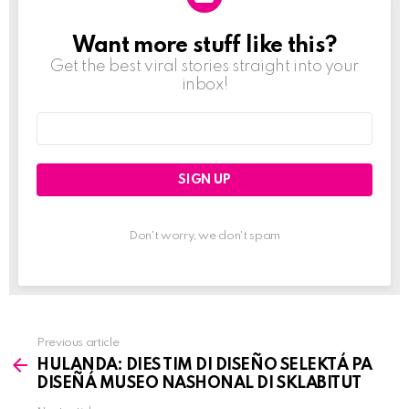
Want more stuff like this?
NEWSLETTER
Get the best viral stories straight into your
inbox!
Email
address:
Don't worry, we don't spam
Previous article
See
HULANDA: DIES TIM DI DISEÑO SELEKTÁ PA
more
DISEÑÁ MUSEO NASHONAL DI SKLABITUT