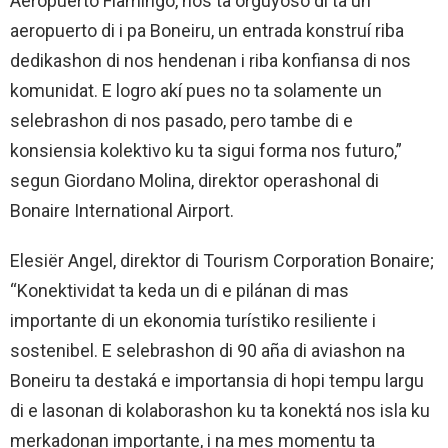
Aeropuerto Flamingo, nos ta orguyoso di ta un
aeropuerto di i pa Boneiru, un entrada konstruí riba
dedikashon di nos hendenan i riba konfiansa di nos
komunidat. E logro akí pues no ta solamente un
selebrashon di nos pasado, pero tambe di e
konsiensia kolektivo ku ta sigui forma nos futuro,”
segun Giordano Molina, direktor operashonal di
Bonaire International Airport.
Elesiër Angel, direktor di Tourism Corporation Bonaire;
“Konektividat ta keda un di e pilánan di mas
importante di un ekonomia turístiko resiliente i
sostenibel. E selebrashon di 90 aña di aviashon na
Boneiru ta destaká e importansia di hopi tempu largu
di e lasonan di kolaborashon ku ta konektá nos isla ku
merkadonan importante, i na mes momentu ta