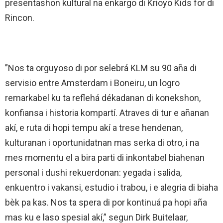
presentashon kultural na enkargo di Krioyo Kids for di
Rincon.
”Nos ta orguyoso di por selebrá KLM su 90 aña di
servisio entre Amsterdam i Boneiru, un logro
remarkabel ku ta reflehá dékadanan di konekshon,
konfiansa i historia kompartí. Atraves di tur e añanan
akí, e ruta di hopi tempu akí a trese hendenan,
kulturanan i oportunidatnan mas serka di otro, i na
mes momentu el a bira parti di inkontabel biahenan
personal i dushi rekuerdonan: yegada i salida,
enkuentro i vakansi, estudio i trabou, i e alegria di biaha
bèk pa kas. Nos ta spera di por kontinuá pa hopi aña
mas ku e laso spesial akí,” segun Dirk Buitelaar,