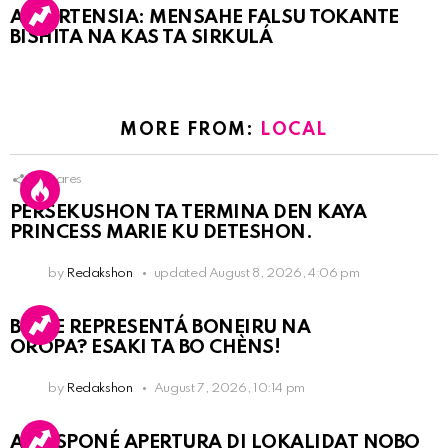
ATVERTENSIA: MENSAHE FALSU TOKANTE
BISHITA NA KAS TA SIRKULÁ
MORE FROM:
LOCAL
8
Shares
PERSEKUSHON TA TERMINA DEN KAYA
PRINCESS MARIE KU DETESHON.
by
Redakshon
updated
August 8, 2026, 4:06 pm
BO KE REPRESENTÁ BONEIRU NA
OROPA? ESAKI TA BO CHÈNS!
by
Redakshon
August 7, 2026, 10:14 pm
A POSPONÉ APERTURA DI LOKALIDAT NOBO