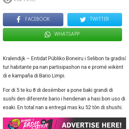
1.9k
Views
FACEBOOK
TWITTER
WHATSAPP
Kralendijk – Entidat Públiko Boneiru i Selibon ta gradisí
tur habitante pa nan partisipashon na e promé wikènt
di e kampaña di Bario Limpi.
For di 5 te ku 8 di desèmber a pone baki grandi di
sushi den diferente bario i hendenan a hasi bon uso di
esaki. En total nan a entregá mas ku 52 tòn di shushi.