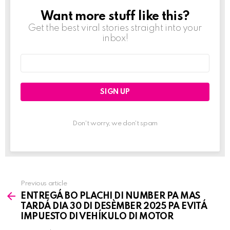
Want more stuff like this?
NEWSLETTER
Get the best viral stories straight into your
inbox!
Email
address:
Don't worry, we don't spam
Previous article
See
ENTREGÁ BO PLACHI DI NUMBER PA MAS
more
TARDÁ DIA 30 DI DESÈMBER 2025 PA EVITÁ
IMPUESTO DI VEHÍKULO DI MOTOR