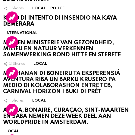
1
Shares
LOCAL
POLICE
KASO DI INTENTO DI INSENDIO NA KAYA
DEMERARA
INTERNATIONAL
MDC EN MINISTERIE VAN GEZONDHEID,
MILIEU EN NATUUR VERKENNEN
SAMENWERKING ROND HITTE EN STERFTE
2
Shares
LOCAL
MUCHANAN DI BONEIRU TA EKSPERENSIÁ
AVENTURA RIBA UN BARKU KRUSERO PA
MEDIO DI KOLABORASHON ENTRE TCB,
CARNIVAL HORIZON I BUKI DI PRÈT
1
Shares
LOCAL
ARUBA, BONAIRE, CURAÇAO, SINT-MAARTEN
EN SABA NEMEN DEZE WEEK DEEL AAN
WORLDPRIDE IN AMSTERDAM.
LOCAL