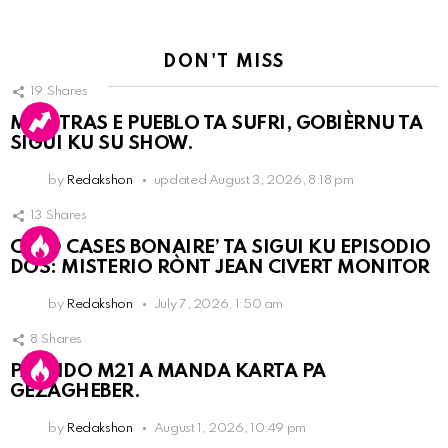
DON'T MISS
19
Shares
MIENTRAS E PUEBLO TA SUFRI, GOBIÈRNU TA
SIGUI KU SU SHOW.
by
Redakshon
updated
August 3, 2026, 8:18 pm
13
Shares
COLD CASES BONAIRE’ TA SIGUI KU EPISODIO
DOS: MISTERIO RÒNT JEAN CIVERT MONITOR
by
Redakshon
July 7, 2026, 1:50 am
8
Shares
PARTIDO M21 A MANDA KARTA PA
GEZAGHEBER.
by
Redakshon
August 1, 2026, 10:49 pm