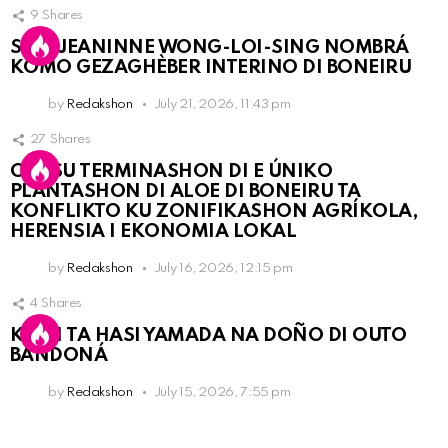
9
Shares
SRA. JEANINNE WONG-LOI-SING NOMBRÁ
KOMO GEZAGHÈBER INTERINO DI BONEIRU
by
Redakshon
July 21, 2026, 11:43 pm
27
Shares
OLB SU TERMINASHON DI E ÚNIKO
PLANTASHON DI ALOE DI BONEIRU TA
KONFLIKTO KU ZONIFIKASHON AGRÍKOLA,
HERENSIA I EKONOMIA LOKAL
by
Redakshon
July 16, 2026, 12:15 pm
4
Shares
KPCN TA HASI YAMADA NA DOÑO DI OUTO
BANDONÁ
by
Redakshon
July 15, 2026, 7:55 pm