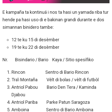
E kampaña ta kontinuá i nos ta hasi un yamada riba tur
hende pa hasi uso di e bakinan grandi durante e dos
simannan binidero tambe:
12 te ku 15 di desèmber
19 te ku 22 di desèmber
Nr. Bisindario / Bario Kaya / Sitio spesífiko
Rincon Sentro di Bario Rincon
Tra’i Montaña Vèlt di bolas / vèlt di futbòl
Antriol Pabou Bario Den Tera / Kaminda
Djabou
Antriol Pariba Parke Patun Saragoza
Amboina Sentro di Bario Amboina