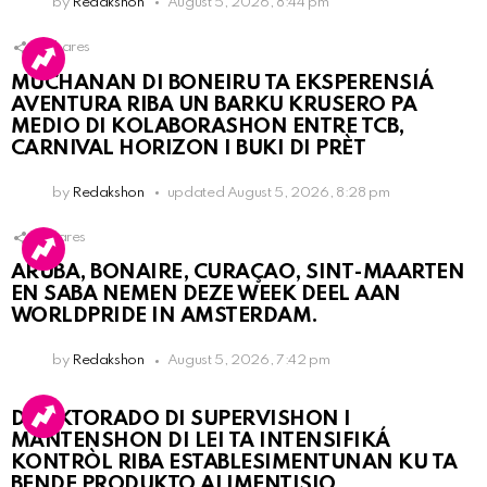
by
Redakshon
August 5, 2026, 8:44 pm
2
Shares
MUCHANAN DI BONEIRU TA EKSPERENSIÁ
AVENTURA RIBA UN BARKU KRUSERO PA
MEDIO DI KOLABORASHON ENTRE TCB,
CARNIVAL HORIZON I BUKI DI PRÈT
by
Redakshon
updated
August 5, 2026, 8:28 pm
1
Shares
ARUBA, BONAIRE, CURAÇAO, SINT-MAARTEN
EN SABA NEMEN DEZE WEEK DEEL AAN
WORLDPRIDE IN AMSTERDAM.
by
Redakshon
August 5, 2026, 7:42 pm
DIREKTORADO DI SUPERVISHON I
MANTENSHON DI LEI TA INTENSIFIKÁ
KONTRÒL RIBA ESTABLESIMENTUNAN KU TA
BENDE PRODUKTO ALIMENTISIO