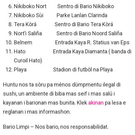
Nikiboko Nort Sentro di Bario Nikiboko
Nikiboko Sùi Parke Lanlan Clarinda
Tera Kòrá Sentro di Bario Tera Kòrá
Nort’i Saliña Sentro di Bario Noord Saliña
Belnem Entrada Kaya R. Statius van Eps
Hato Entrada Kaya Diamanta ( banda di
Curoil Hato)
Playa Stadion di futbòl na Playa
Huntu nos ta sòru pa ménos dùmpmentu ilegal di
sushi, un ambiente di biba mas seif i mas salú i
kayanan i barionan mas bunita. Klek
akinan
pa lesa e
reglanan i mas informashon.
Bario Limpi – Nos bario, nos responsabilidat.