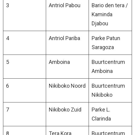
3
Antriol Pabou
Bario den tera /
Kaminda
Djabou
4
Antriol Pariba
Parke Patun
Saragoza
5
Amboina
Buurtcentrum
Amboina
6
Nikiboko Noord
Buurtcentrum
Nikiboko
7
Nikiboko Zuid
Parke L.
Clarinda
8
Tera Kora
Buurtcentrum