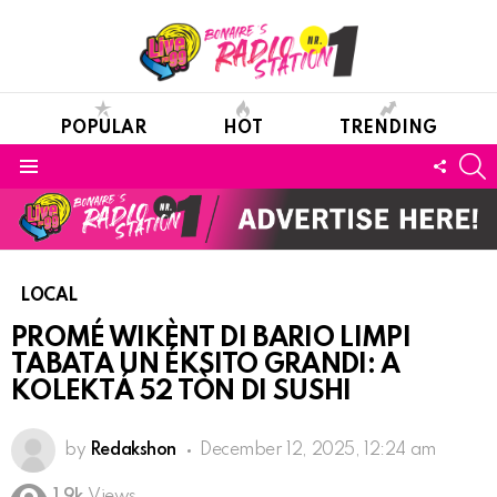
POPULAR
HOT
TRENDING
S
FOLL
Menu
US
LOCAL
PROMÉ WIKÈNT DI BARIO LIMPI
TABATA UN ÉKSITO GRANDI: A
KOLEKTÁ 52 TÒN DI SUSHI
by
Redakshon
December 12, 2025, 12:24 am