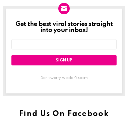
Get the best viral stories straight
Newslett
into your inbox!
Email
address:
Don't worry, we don't spam
Find Us On Facebook